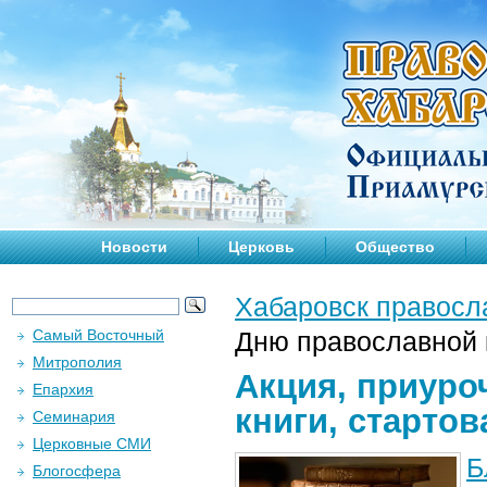
Новости
Церковь
Общество
Хабаровск правосл
Самый Восточный
Дню православной к
Митрополия
Акция, приуро
Епархия
книги, стартов
Семинария
Церковные СМИ
Б
Блогосфера