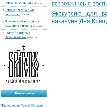
встретились с вос
России на 2026 год.
palomnik
Зимний Крестный ход
Экскурсию для в
состоится !
palomnik
накануне Дня Крещ
Престольный праздник у
Архангела Михаила
palomnik
Золотой октябрь в
Петропавловке.
palomnik
Облако тегов
"Вера и дело"
"Душа"
"Золотой