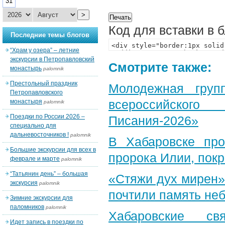
31
>
Код для вставки в 
Последние темы блогов
“Храм у озера” – летние
экскурсии в Петропавловский
Смотрите также:
монастырь
palomnik
Престольный праздник
Молодежная груп
Петропавловского
всероссийского
монастыря
palomnik
Поездки по России 2026 –
Писания-2026»
специально для
дальневосточников !
palomnik
В Хабаровске пр
Большие экскурсии для всех в
пророка Илии, пок
феврале и марте
palomnik
“Татьянин день” – большая
«Стяжи дух мирен»
экскурсия
palomnik
почтили память неб
Зимние экскурсии для
паломников
palomnik
Хабаровские св
Идет запись в поездки по