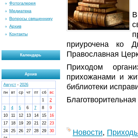
Фотогалерея
Медиатека
В
Вопросы священнику
с
Архив
п
Контакты
приурочена ко Д
Православная Церк
Календарь
Приходом органи
Архив
прихожанами и жи
Август
-
2026
библиотеки исправ
пн
вт
ср
чт
пт
сб
вс
Благотворительная 
1
2
3
4
5
6
7
8
9
10
11
12
13
14
15
16
17
18
19
20
21
22
23
Новости
,
Приход
24
25
26
27
28
29
30