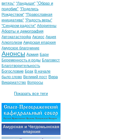
"Образ и
витязь"
"Ландыши"
подобие"
"Поделись
Рождеством"
"Православная
инициатива"
"Радость веры"
"Синдром радости"
Аборигены
Аборты и демография
Автокатастрофа
Аксиос
Акция
Алкоголизм
Амурская епархия
Амурское благочиние
Анонсы
Армия
Бари
Беременность и роды
Благовест
Благотворительность
Богословие
Брак
В начале
Вера
было слово
Великий пост
Викариатство
Вопросы
Показать все теги