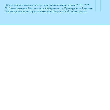
© Приамурская митрополия Русской Православной Церкви, 2012 - 2026
По благословению Митрополита Хабаровского и Приамурского Артемия.
При копировании материалов активная ссылка на сайт обязательна.