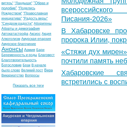
Молодежная груп
"Образ и
витязь"
"Ландыши"
всероссийского
подобие"
"Поделись
Рождеством"
"Православная
Писания-2026»
инициатива"
"Радость веры"
"Синдром радости"
Аборигены
Аборты и демография
В Хабаровске пр
Автокатастрофа
Аксиос
Акция
пророка Илии, пок
Алкоголизм
Амурская епархия
Амурское благочиние
Анонсы
Армия
«Стяжи дух мирен»
Бари
Беременность и роды
Благовест
почтили память неб
Благотворительность
Богословие
Брак
В начале
Вера
было слово
Великий пост
Хабаровские св
Викариатство
Вопросы
встретились с вос
Показать все теги