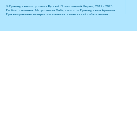
© Приамурская митрополия Русской Православной Церкви, 2012 - 2026
По благословению Митрополита Хабаровского и Приамурского Артемия.
При копировании материалов активная ссылка на сайт обязательна.