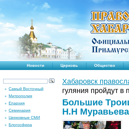
Новости
Церковь
Общество
Хабаровск правосл
Самый Восточный
гуляния пройдут в 
Митрополия
Большие Троиц
Епархия
Н.Н Муравьева
Семинария
Церковные СМИ
Блогосфера