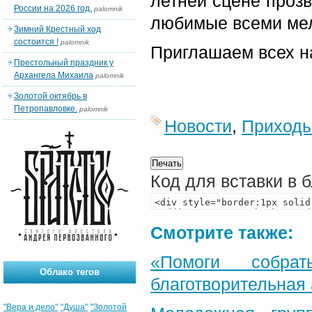
летней сцене проз
России на 2026 год.
palomnik
любимые всеми мел
Зимний Крестный ход
состоится !
palomnik
Приглашаем всех н
Престольный праздник у
Архангела Михаила
palomnik
Золотой октябрь в
Петропавловке.
palomnik
Новости
,
Приход
Код для вставки в 
Смотрите также:
«Помоги собра
Облако тегов
благотворительная
"Вера и дело"
"Душа"
"Золотой