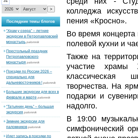
среди них - Студ
31
колледжа искусст
>
пения «Кросно».
Последние темы блогов
“Храм у озера” – летние
Во время концерта 
экскурсии в Петропавловский
полевой кухни и ча
монастырь
palomnik
Престольный праздник
Также на территор
Петропавловского
монастыря
palomnik
участие храмы Х
Поездки по России 2026 –
классическая шк
специально для
дальневосточников !
palomnik
творчества. На яр
Большие экскурсии для всех в
подарки и сувенир
феврале и марте
palomnik
надолго.
“Татьянин день” – большая
экскурсия
palomnik
В 19:00 музыкаль
Зимние экскурсии для
симфонический ор
паломников
palomnik
Идет запись в поездки по