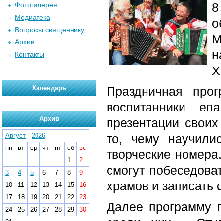
8
Фотогалерея
Медиатека
о
Вопросы священнику
М
Архив
н
Контакты
Х
Календарь
Праздничная прог
воспитанники еп
Архив
презентации своих
Август
-
2026
то, чему научили
пн
вт
ср
чт
пт
сб
вс
творческие номера
1
2
смогут побеседова
3
4
5
6
7
8
9
храмов и записать 
10
11
12
13
14
15
16
17
18
19
20
21
22
23
Далее программу п
24
25
26
27
28
29
30