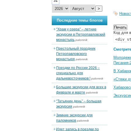
31
>
Новос
Последние темы блогов
“Храм у озера” – летние
Код для в
экскурсии в Петропавловский
монастырь
palomnik
Престольный праздник
Смотрите
Петропавловского
Молодеж
монастыря
palomnik
Писания-
Поездки по России 2026 –
В Хабаро
специально для
дальневосточников !
palomnik
«Стяжи д
Большие экскурсии для всех в
Хабаровс
феврале и марте
palomnik
Экскурси
“Татьянин день” – большая
экскурсия
palomnik
Зимние экскурсии для
паломников
palomnik
Идет запись в поездки по