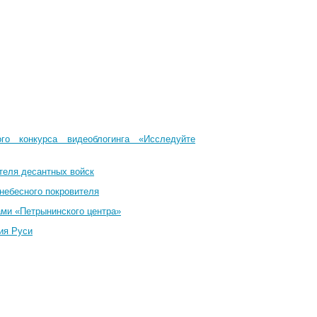
го конкурса видеоблогинга «Исследуйте
теля десантных войск
небесного покровителя
ами «Петрынинского центра»
ия Руси