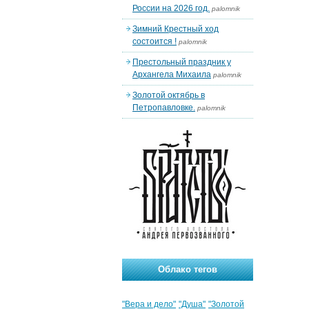
России на 2026 год.
palomnik
Зимний Крестный ход
состоится !
palomnik
Престольный праздник у
Архангела Михаила
palomnik
Золотой октябрь в
Петропавловке.
palomnik
Облако тегов
"Вера и дело"
"Душа"
"Золотой