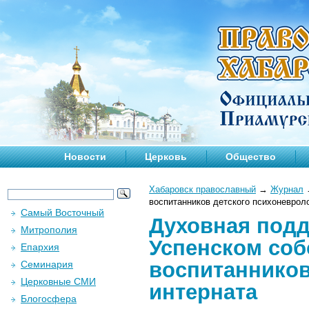
Новости
Церковь
Общество
Хабаровск православный
→
Журнал
воспитанников детского психоневрол
Самый Восточный
Духовная подд
Митрополия
Успенском соб
Епархия
воспитанников
Семинария
Церковные СМИ
интерната
Блогосфера