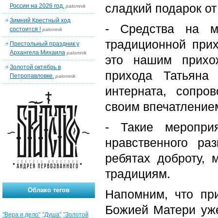
сладкий подарок от
России на 2026 год.
palomnik
Зимний Крестный ход
- Средства на м
состоится !
palomnik
традиционной прих
Престольный праздник у
Архангела Михаила
palomnik
это нашим прихо
Золотой октябрь в
прихода Татьяна 
Петропавловке.
palomnik
интерната, сопро
своим впечатление
- Такие меропри
нравственного ра
ребятах доброту,
традициям.
Облако тегов
Напомним, что пр
Божией Матери уже
"Вера и дело"
"Душа"
"Золотой