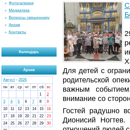
Фотогалерея
С
Медиатека
Б
Вопросы священнику
Архив
2
Контакты
р
и
Календарь
Х
Для детей с огран
Архив
родительской опек
Август
-
2026
пн
вт
ср
чт
пт
сб
вс
важным событием
1
2
внимание со сторо
3
4
5
6
7
8
9
10
11
12
13
14
15
16
Гостей радушно вс
17
18
19
20
21
22
23
Дионисий Ногтев.
24
25
26
27
28
29
30
отношений людей с