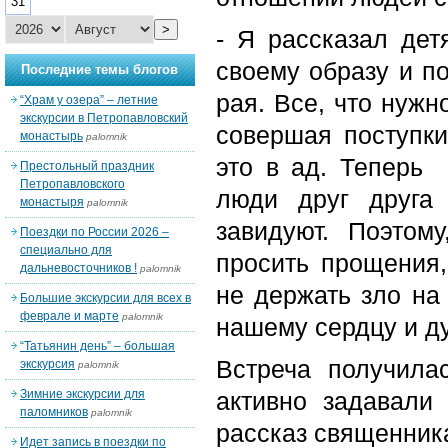
31
>
- Я рассказал дет
своему образу и по
Последние темы блогов
рая. Все, что нужн
“Храм у озера” – летние
экскурсии в Петропавловский
совершая поступки
монастырь
palomnik
это в ад. Теперь 
Престольный праздник
Петропавловского
люди друг друга 
монастыря
palomnik
завидуют. Поэтом
Поездки по России 2026 –
специально для
просить прощения,
дальневосточников !
palomnik
не держать зло на 
Большие экскурсии для всех в
феврале и марте
palomnik
нашему сердцу и д
“Татьянин день” – большая
Встреча получила
экскурсия
palomnik
Зимние экскурсии для
активно задавали
паломников
palomnik
рассказ священника
Идет запись в поездки по