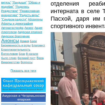
отделения реаби
"Образ и
витязь"
"Ландыши"
подобие"
"Поделись
интерната в селе 
Рождеством"
"Православная
инициатива"
"Радость веры"
Пасхой, даря им 
"Синдром радости"
Аборигены
Аборты и демография
спортивного инвент
Автокатастрофа
Аксиос
Акция
Алкоголизм
Амурская епархия
Амурское благочиние
Анонсы
Армия
Бари
Беременность и роды
Благовест
Благотворительность
Богословие
Брак
В начале
Вера
было слово
Великий пост
Викариатство
Вопросы
Показать все теги