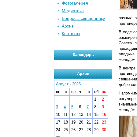
Фотогалерея
Медиатека
разных р
Вопросы священнику
протоиере
Архив
В ходе с
Контакты
расширен
Совета п
проходив
владыка 
Календарь
молодёжн
В центре
Архив
противод
священни
Август
-
2026
добровол
пн
вт
ср
чт
пт
сб
вс
Напомним
регулярно
1
2
значимые
3
4
5
6
7
8
9
молодёжь
10
11
12
13
14
15
16
17
18
19
20
21
22
23
24
25
26
27
28
29
30