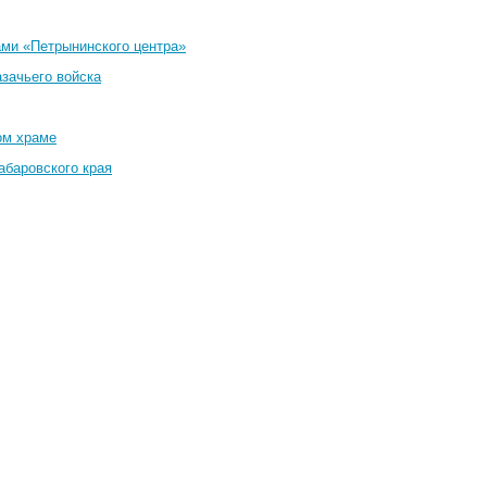
ами «Петрынинского центра»
азачьего войска
ом храме
абаровского края