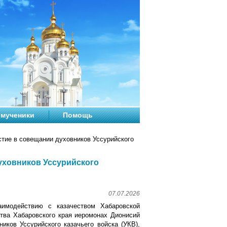
мученики
Помощь
стие в совещании духовников Уссурийского
уховников Уссурийского
07.07.2026
имодействию с казачеством Хабаровской
ства Хабаровского края иеромонах Дионисий
иков Уссурийского казачьего войска (УКВ),