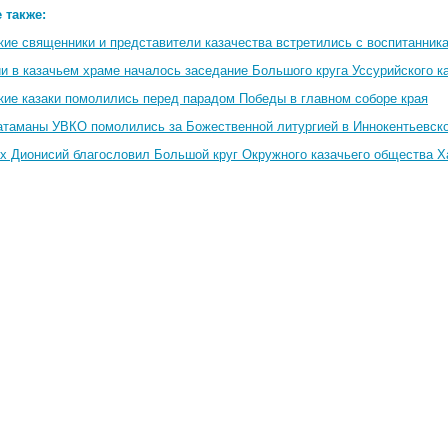
 также:
кие священники и представители казачества встретились с воспитанник
и в казачьем храме началось заседание Большого круга Уссурийского к
кие казаки помолились перед парадом Победы в главном соборе края
 атаманы УВКО помолились за Божественной литургией в Иннокентьевск
х Дионисий благословил Большой круг Окружного казачьего общества Х