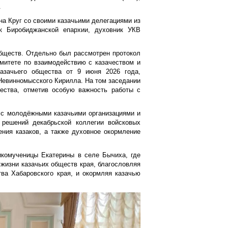
.
на Круг со своими казачьими делегациями из
ик Биробиджанской епархии, духовник УКВ
бществ. Отдельно был рассмотрен протокол
митете по взаимодействию с казачеством и
казачьего общества от 9 июня 2026 года,
Невинномысского Кирилла. На том заседании
ества, отметив особую важность работы с
 с молодёжными казачьими организациями и
 решений декабрьской коллегии войсковых
ния казаков, а также духовное окормление
икомученицы Екатерины в селе Бычиха, где
 жизни казачьих обществ края, благословляя
ва Хабаровского края, и окормляя казачью