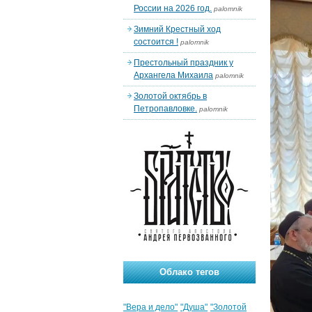
России на 2026 год.
palomnik
Зимний Крестный ход
состоится !
palomnik
Престольный праздник у
Архангела Михаила
palomnik
Золотой октябрь в
Петропавловке.
palomnik
Облако тегов
"Вера и дело"
"Душа"
"Золотой