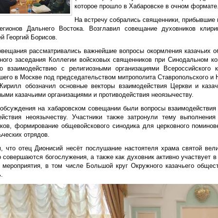
которое прошло в Хабаровске в очном формате
На встречу собрались священники, прибывшие 
егионов Дальнего Востока. Возглавил совещание духовников клир
й Георгий Борисов.
овещания рассматривались важнейшие вопросы окормления казачьих о
ного заседания Коллегии войсковых священников при Синодальном ко
о взаимодействию с религиозными организациями Всероссийского 
шего в Москве под председательством митрополита Ставропольского и 
Кирилл обозначил основные векторы взаимодействия Церкви и казач
ыми казачьими организациями и противодействия неоязычеству.
 обсуждения на хабаровском совещании были вопросы взаимодействия
ействия неоязычеству. Участники также затронули тему выполнения
ков, формирование общевойскового синодика для церковного поминове
ьческих отрядов.
, что отец Дионисий несёт послушание настоятеля храма святой вел
 совершаются богослужения, а также как духовник активно участвует в
 мероприятия, в том числе Большой круг Окружного казачьего общест
.