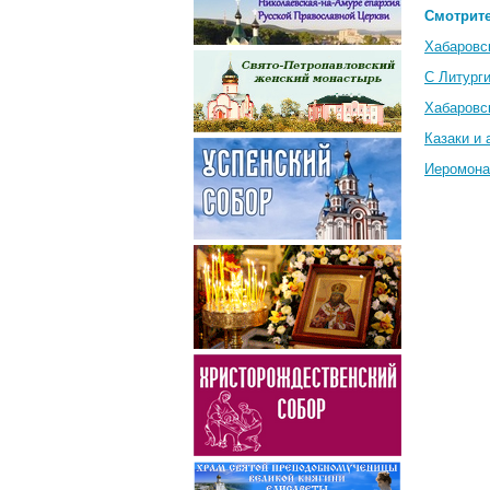
Смотрите
Хабаровс
С Литурги
Хабаровс
Казаки и
Иеромона