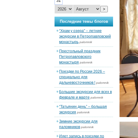
31
>
Последние темы блогов
“Храм у озера” – летние
экскурсии в Петропавловский
монастырь
palomnik
Престольный праздник
Петропавловского
монастыря
palomnik
Поездки по России 2026 –
специально для
дальневосточников !
palomnik
Большие экскурсии для всех в
феврале и марте
palomnik
“Татьянин день” – большая
экскурсия
palomnik
Зимние экскурсии для
паломников
palomnik
Идет запись в поездки по