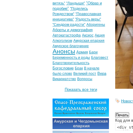
"Образ и
витязь"
"Ландыши"
подобие"
"Поделись
Рождеством"
"Православная
инициатива"
"Радость веры"
"Синдром радости"
Аборигены
Аборты и демография
Автокатастрофа
Аксиос
Акция
Алкоголизм
Амурская епархия
Амурское благочиние
Анонсы
Армия
Бари
Беременность и роды
Благовест
Благотворительность
Богословие
Брак
В начале
Вера
было слово
Великий пост
Викариатство
Вопросы
Показать все теги
Новос
Код для в