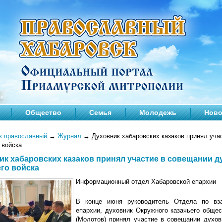
Общество
Семья
Молодежь
Ново
к православный
→
Журнал
→
Духовник хабаровских казаков принял уча
 войска
ик хабаровских казаков принял участие в совещании д
его войска
Информационный отдел Хабаровской епархии
В конце июня руководитель Отдела по вза
епархии, духовник Окружного казачьего обще
(Молотов) принял участие в совещании духовн