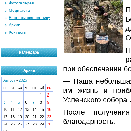
Фотогалерея
П
Медиатека
Б
Вопросы священнику
Архив
д
Контакты
О
Н
Календарь
р
при обеспечении бо
Архив
— Наша небольшая
Август
-
2026
пн
вт
ср
чт
пт
сб
вс
им жизнь и прибл
1
2
Успенского собора 
3
4
5
6
7
8
9
10
11
12
13
14
15
16
После получени
17
18
19
20
21
22
23
благодарность.
24
25
26
27
28
29
30