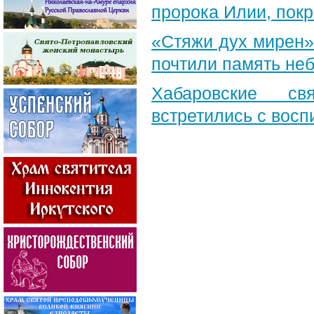
пророка Илии, пок
«Стяжи дух мирен»
почтили память неб
Хабаровские св
встретились с вос