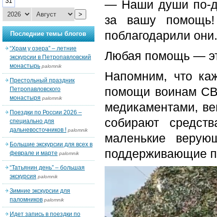
31
— Наши души по-де
>
за вашу помощь!
поблагодарили они
Последние темы блогов
“Храм у озера” – летние
Любая помощь — эт
экскурсии в Петропавловский
монастырь
palomnik
Напомним, что ка
Престольный праздник
помощи воинам СВ
Петропавловского
монастыря
palomnik
медикаментами, ве
Поездки по России 2026 –
собирают средст
специально для
дальневосточников !
palomnik
маленькие верую
Большие экскурсии для всех в
поддерживающие пи
феврале и марте
palomnik
“Татьянин день” – большая
экскурсия
palomnik
Зимние экскурсии для
паломников
palomnik
Идет запись в поездки по