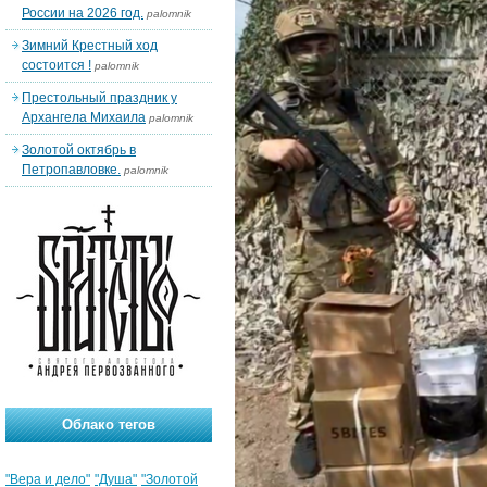
России на 2026 год.
palomnik
Зимний Крестный ход
состоится !
palomnik
Престольный праздник у
Архангела Михаила
palomnik
Золотой октябрь в
Петропавловке.
palomnik
Облако тегов
"Вера и дело"
"Душа"
"Золотой