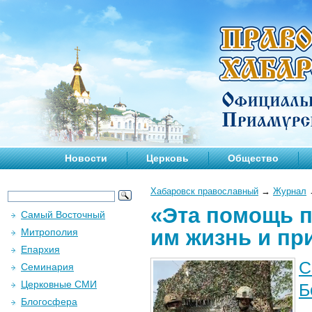
Новости
Церковь
Общество
Хабаровск православный
→
Журнал
«Эта помощь п
Самый Восточный
им жизнь и пр
Митрополия
Епархия
С
Семинария
Церковные СМИ
Б
Блогосфера