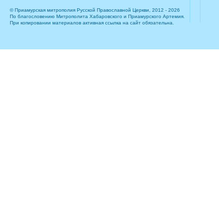
© Приамурская митрополия Русской Православной Церкви, 2012 - 2026
По благословению Митрополита Хабаровского и Приамурского Артемия.
При копировании материалов активная ссылка на сайт обязательна.