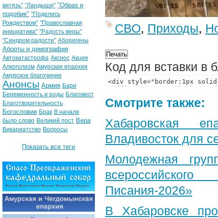
"Образ и
витязь"
"Ландыши"
подобие"
"Поделись
Рождеством"
"Православная
СВО
,
Приходы
,
Н
инициатива"
"Радость веры"
"Синдром радости"
Аборигены
Аборты и демография
Автокатастрофа
Аксиос
Акция
Код для вставки в 
Алкоголизм
Амурская епархия
Амурское благочиние
Анонсы
Армия
Бари
Беременность и роды
Благовест
Смотрите также:
Благотворительность
Богословие
Брак
В начале
Хабаровская еп
Вера
было слово
Великий пост
Викариатство
Вопросы
Владивосток для с
Показать все теги
Молодежная груп
всероссийского
Писания-2026»
В Хабаровске пр