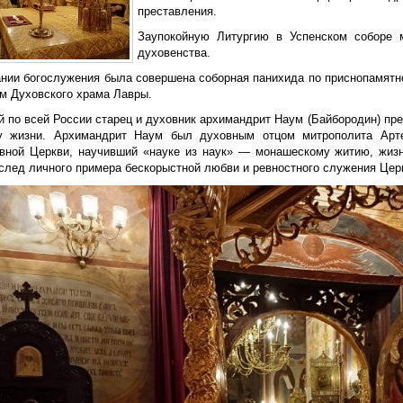
преставления.
Заупокойную Литургию в Успенском соборе 
духовенства.
ании богослужения была совершена соборная панихида по приснопамят
ем Духовского храма Лавры.
 по всей России старец и духовник архимандрит Наум (Байбородин) прес
у жизни. Архимандрит Наум был духовным отцом митрополита Арте
вной Церкви, научивший «науке из наук» — монашескому житию, жизн
 след личного примера бескорыстной любви и ревностного служения Цер