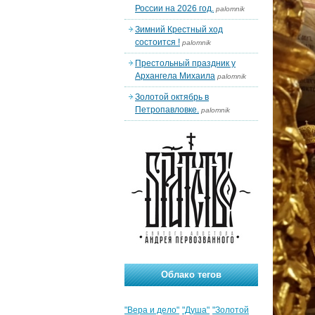
России на 2026 год.
palomnik
Зимний Крестный ход
состоится !
palomnik
Престольный праздник у
Архангела Михаила
palomnik
Золотой октябрь в
Петропавловке.
palomnik
Облако тегов
"Вера и дело"
"Душа"
"Золотой