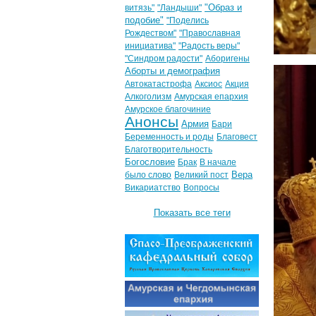
"Образ и
витязь"
"Ландыши"
подобие"
"Поделись
Рождеством"
"Православная
инициатива"
"Радость веры"
"Синдром радости"
Аборигены
Аборты и демография
Автокатастрофа
Аксиос
Акция
Алкоголизм
Амурская епархия
Амурское благочиние
Анонсы
Армия
Бари
Беременность и роды
Благовест
Благотворительность
Богословие
Брак
В начале
Вера
было слово
Великий пост
Викариатство
Вопросы
Показать все теги