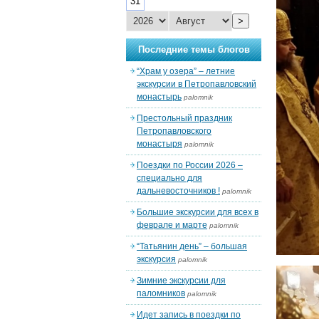
31
>
Последние темы блогов
“Храм у озера” – летние
экскурсии в Петропавловский
монастырь
palomnik
Престольный праздник
Петропавловского
монастыря
palomnik
Поездки по России 2026 –
специально для
дальневосточников !
palomnik
Большие экскурсии для всех в
феврале и марте
palomnik
“Татьянин день” – большая
экскурсия
palomnik
Зимние экскурсии для
паломников
palomnik
Идет запись в поездки по