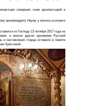
монастыря совершил сонм архипастырей и
ному архимандриту Науму у могилы усопшего
тавился ко Господу 13 октября 2017 года на
мия, и многих других архиереев Русской
ь и наставления старца оставили в памяти
кви Христовой.