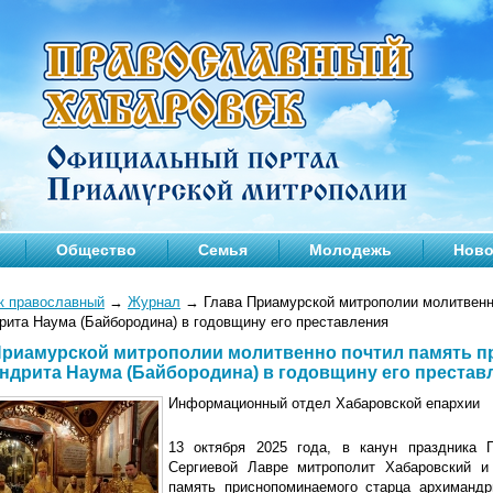
Общество
Семья
Молодежь
Ново
к православный
→
Журнал
→
Глава Приамурской митрополии молитвенн
рита Наума (Байбородина) в годовщину его преставления
Приамурской митрополии молитвенно почтил память п
ндрита Наума (Байбородина) в годовщину его престав
Информационный отдел Хабаровской епархии
13 октября 2025 года, в канун праздника 
Сергиевой Лавре митрополит Хабаровский и
память приснопоминаемого старца архимандр