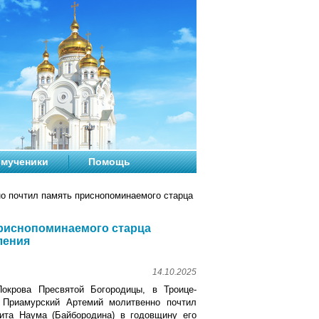
мученики
Помощь
о почтил память приснопоминаемого старца
риснопоминаемого старца
ления
14.10.2025
Покрова Пресвятой Богородицы, в Троице-
 Приамурский Артемий молитвенно почтил
ита Наума (Байбородина) в годовщину его