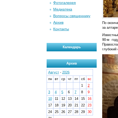
Фотогалерея
Медиатека
Вопросы священнику
Архив
По оконч
за алтар
Контакты
Известный
90-м год
Правосла
Календарь
глубокий
Архив
Август
-
2026
пн
вт
ср
чт
пт
сб
вс
1
2
3
4
5
6
7
8
9
10
11
12
13
14
15
16
17
18
19
20
21
22
23
24
25
26
27
28
29
30