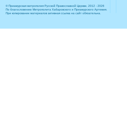
© Приамурская митрополия Русской Православной Церкви, 2012 - 2026
По благословению Митрополита Хабаровского и Приамурского Артемия.
При копировании материалов активная ссылка на сайт обязательна.