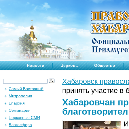
Новости
Церковь
Общество
Хабаровск правосл
Самый Восточный
принять участие в 
Митрополия
Хабаровчан пр
Епархия
благотворител
Семинария
Церковные СМИ
И
Блогосфера