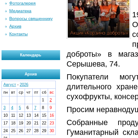
Фотогалерея
Медиатека
1
Вопросы священнику
О
Архив
с
Контакты
п
доброты» в магаз
Календарь
Серышева, 74.
Архив
Покупатели мог
Август
-
2026
длительного хране
пн
вт
ср
чт
пт
сб
вс
сухофрукты, консер
1
2
Просим неравнодуш
3
4
5
6
7
8
9
10
11
12
13
14
15
16
Собранные прод
17
18
19
20
21
22
23
Гуманитарный скла
24
25
26
27
28
29
30