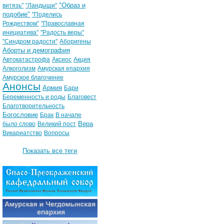
"Образ и
витязь"
"Ландыши"
подобие"
"Поделись
Рождеством"
"Православная
инициатива"
"Радость веры"
"Синдром радости"
Аборигены
Аборты и демография
Автокатастрофа
Аксиос
Акция
Алкоголизм
Амурская епархия
Амурское благочиние
Анонсы
Армия
Бари
Беременность и роды
Благовест
Благотворительность
Богословие
Брак
В начале
Вера
было слово
Великий пост
Викариатство
Вопросы
Показать все теги