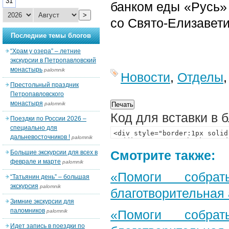
31
банком еды «Русь» 
>
со Свято-Елизавет
Последние темы блогов
“Храм у озера” – летние
экскурсии в Петропавловский
монастырь
palomnik
Новости
,
Отделы
Престольный праздник
Петропавловского
монастыря
palomnik
Код для вставки в 
Поездки по России 2026 –
специально для
дальневосточников !
palomnik
Смотрите также:
Большие экскурсии для всех в
феврале и марте
palomnik
«Помоги собра
“Татьянин день” – большая
экскурсия
palomnik
благотворительная
Зимние экскурсии для
паломников
«Помоги собра
palomnik
Идет запись в поездки по