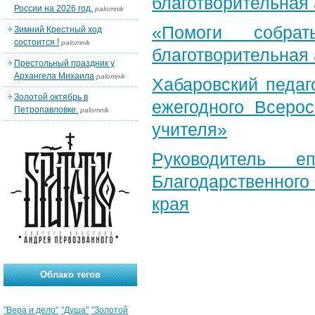
благотворительная
России на 2026 год.
palomnik
«Помоги собра
Зимний Крестный ход
состоится !
palomnik
благотворительная
Престольный праздник у
Архангела Михаила
palomnik
Хабаровский педаг
Золотой октябрь в
ежегодного Всерос
Петропавловке.
palomnik
учителя»
Руководитель е
Благодарственног
края
Облако тегов
"Вера и дело"
"Душа"
"Золотой