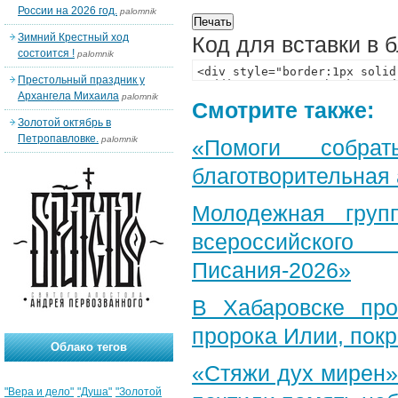
России на 2026 год.
palomnik
Зимний Крестный ход
Код для вставки в 
состоится !
palomnik
Престольный праздник у
Архангела Михаила
palomnik
Смотрите также:
Золотой октябрь в
Петропавловке.
palomnik
«Помоги собра
благотворительная
Молодежная груп
всероссийского
Писания-2026»
В Хабаровске пр
пророка Илии, пок
Облако тегов
«Стяжи дух мирен»
"Вера и дело"
"Душа"
"Золотой