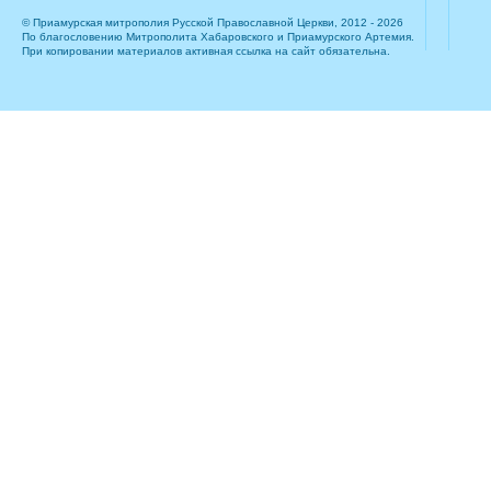
© Приамурская митрополия Русской Православной Церкви, 2012 - 2026
По благословению Митрополита Хабаровского и Приамурского Артемия.
При копировании материалов активная ссылка на сайт обязательна.