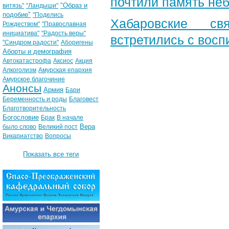
почтили память неб
"Образ и
витязь"
"Ландыши"
подобие"
"Поделись
Хабаровские св
Рождеством"
"Православная
инициатива"
"Радость веры"
встретились с вос
"Синдром радости"
Аборигены
Аборты и демография
Автокатастрофа
Аксиос
Акция
Алкоголизм
Амурская епархия
Амурское благочиние
Анонсы
Армия
Бари
Беременность и роды
Благовест
Благотворительность
Богословие
Брак
В начале
Вера
было слово
Великий пост
Викариатство
Вопросы
Показать все теги