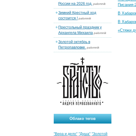
России на 2026 год.
palomnik
Писания-
Зимний Крестный ход
В Хабаро
состоится !
palomnik
В Хабаро
Престольный праздник у
«Стяжи д
Архангела Михаила
palomnik
Золотой октябрь в
Петропавловке.
palomnik
Облако тегов
"Вера и дело"
"Душа"
"Золотой