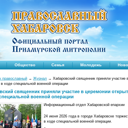
Общество
Семья
Молодежь
Ново
к православный
→
Журнал
→
Хабаровский священник приняли участие 
 в ходе специальной военной операции
вский священник приняли участие в церемонии откры
 специальной военной операции
Информационный отдел Хабаровской епархии
24 июня 2026 года в городе Хабаровске торже
в ходе специальной военной операции.