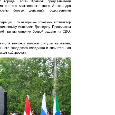
 города Сергей Кравчук, представители
ма святого благоверного князя Александра
раны боевых действий, родственники
перации. Его авторы — почетный архитектор
 полковнику Анатолию Давыдову. Прообразом
гиб при выполнении боевой задачи на СВО,
твий, а венчают пилоны фигуры журавлей,
ьного городского кладбища и значительная
осам хабаровчан.