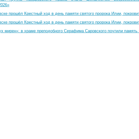
2026»
вске прошёл Крестный ход в день памяти святого пророка Илии, покрови
вске прошёл Крестный ход в день памяти святого пророка Илии, покрови
ух мирен»: в храме преподобного Серафима Саровского почтили память 