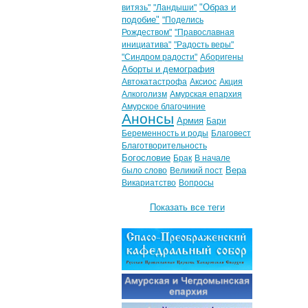
"Образ и
витязь"
"Ландыши"
подобие"
"Поделись
Рождеством"
"Православная
инициатива"
"Радость веры"
"Синдром радости"
Аборигены
Аборты и демография
Автокатастрофа
Аксиос
Акция
Алкоголизм
Амурская епархия
Амурское благочиние
Анонсы
Армия
Бари
Беременность и роды
Благовест
Благотворительность
Богословие
Брак
В начале
Вера
было слово
Великий пост
Викариатство
Вопросы
Показать все теги