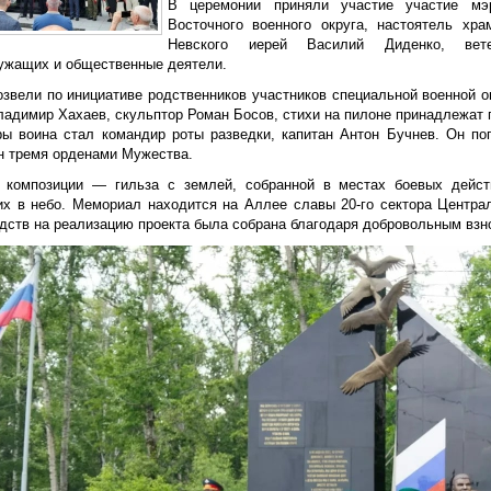
В церемонии приняли участие участие мэр
Восточного военного округа, настоятель хра
Невского иерей Василий Диденко, вете
ужащих и общественные деятели.
озвели по инициативе родственников участников специальной военной о
ладимир Хахаев, скульптор Роман Босов, стихи на пилоне принадлежат
ры воина стал командир роты разведки, капитан Антон Бучнев. Он по
н тремя орденами Мужества.
 композиции — гильза с землей, собранной в местах боевых дейс
х в небо. Мемориал находится на Аллее славы 20-го сектора Централ
едств на реализацию проекта была собрана благодаря добровольным взн