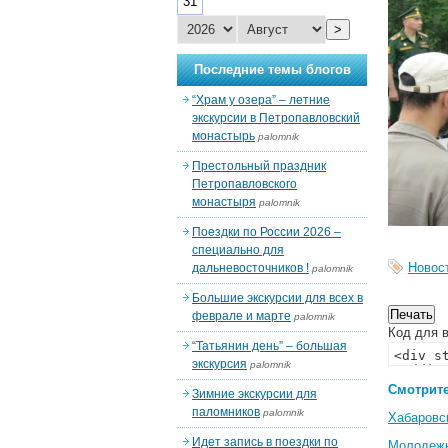
31
>
Последние темы блогов
“Храм у озера” – летние
экскурсии в Петропавловский
монастырь
palomnik
Престольный праздник
Петропавловского
монастыря
palomnik
Поездки по России 2026 –
специально для
Новос
дальневосточников !
palomnik
Большие экскурсии для всех в
феврале и марте
palomnik
Код для в
“Татьянин день” – большая
экскурсия
palomnik
Смотрите
Зимние экскурсии для
паломников
palomnik
Хабаровс
Идет запись в поездки по
Молодеж