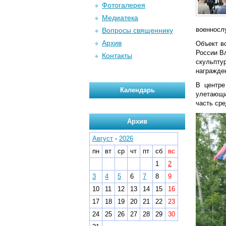
Фотогалерея
Медиатека
военносл
Вопросы священнику
Архив
Объект в
России В
Контакты
скульпту
награжде
В центре
Календарь
улетающи
часть ср
Архив
Август
-
2026
пн
вт
ср
чт
пт
сб
вс
1
2
3
4
5
6
7
8
9
10
11
12
13
14
15
16
17
18
19
20
21
22
23
24
25
26
27
28
29
30