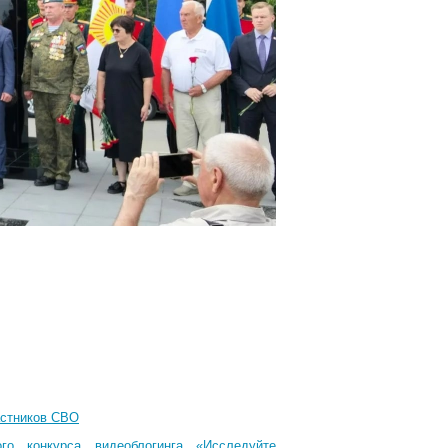
астников СВО
го конкурса видеоблогинга «Исследуйте