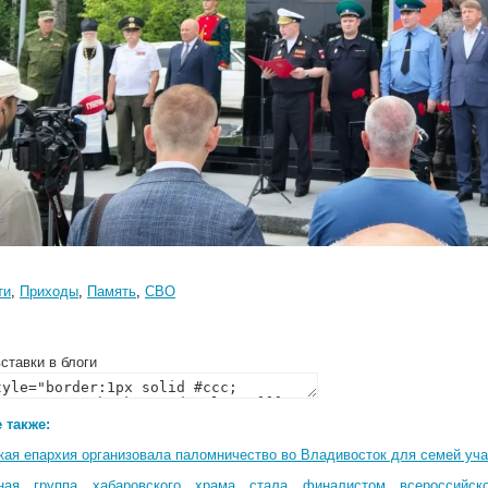
ти
,
Приходы
,
Память
,
СВО
ставки в блоги
 также:
кая епархия организовала паломничество во Владивосток для семей уч
ная группа хабаровского храма стала финалистом всероссийско