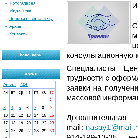
Фотогалерея
И
Медиатека
Вопросы священнику
Архив
м
Контакты
ц
консультационную 
Календарь
Специалисты Цен
Архив
трудности с оформ
Август
-
2026
заявки на получени
пн
вт
ср
чт
пт
сб
вс
массовой информа
1
2
3
4
5
6
7
8
9
10
11
12
13
14
15
16
Дополнительная 
17
18
19
20
21
22
23
mail:
nasay1@mail.
24
25
26
27
28
29
30
914-199-13-38, e