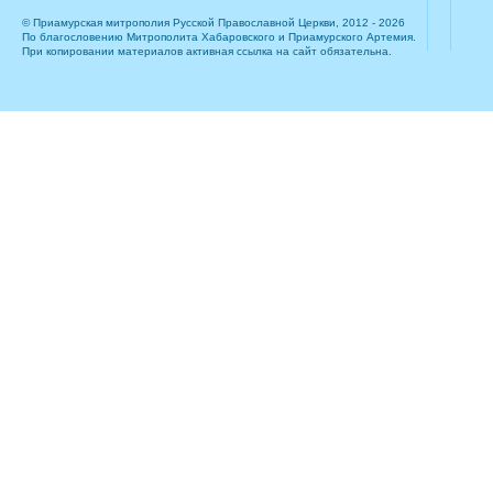
© Приамурская митрополия Русской Православной Церкви, 2012 - 2026
По благословению Митрополита Хабаровского и Приамурского Артемия.
При копировании материалов активная ссылка на сайт обязательна.