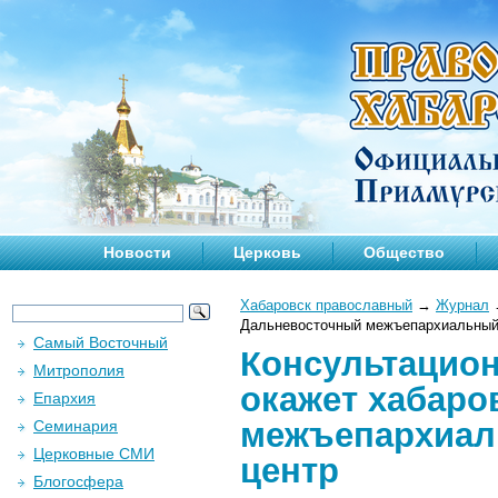
Новости
Церковь
Общество
Хабаровск православный
→
Журнал
Дальневосточный межъепархиальный
Самый Восточный
Консультацион
Митрополия
окажет хабар
Епархия
межъепархиал
Семинария
Церковные СМИ
центр
Блогосфера