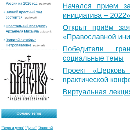
России на 2026 год.
Начался прием за
palomnik
Зимний Крестный ход
инициатива – 2022
состоится !
palomnik
Открыт приём зая
Престольный праздник у
Архангела Михаила
palomnik
«Православной ин
Золотой октябрь в
Петропавловке.
palomnik
Победители гра
социальные темы
Проект «Церковь
практической конф
Виртуальная лекци
Облако тегов
"Вера и дело"
"Душа"
"Золотой