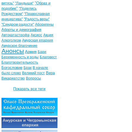
"Образ и
витязь"
"Ландыши"
подобие"
"Поделись
Рождеством"
"Православная
инициатива"
"Радость веры"
"Синдром радости"
Аборигены
Аборты и демография
Автокатастрофа
Аксиос
Акция
Алкоголизм
Амурская епархия
Амурское благочиние
Анонсы
Армия
Бари
Беременность и роды
Благовест
Благотворительность
Богословие
Брак
В начале
Вера
было слово
Великий пост
Викариатство
Вопросы
Показать все теги