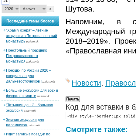
31
Шутова.
>
Напомним, в с
Последние темы блогов
Международный г
“Храм у озера” – летние
экскурсии в Петропавловский
2018–2019». Прое
монастырь
palomnik
«Православная ини
Престольный праздник
Петропавловского
монастыря
palomnik
Поездки по России 2026 –
специально для
Новости
,
Правосл
дальневосточников !
palomnik
Большие экскурсии для всех в
феврале и марте
palomnik
Код для вставки в 
“Татьянин день” – большая
экскурсия
palomnik
Зимние экскурсии для
паломников
palomnik
Смотрите также:
Идет запись в поездки по