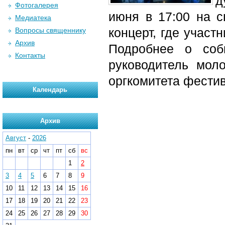
д
Фотогалерея
июня в
17:00
на сц
Медиатека
концерт, где участ
Вопросы священнику
Архив
Подробнее о соб
Контакты
руководитель мол
оргкомитета фестив
Календарь
Архив
Август
-
2026
пн
вт
ср
чт
пт
сб
вс
1
2
3
4
5
6
7
8
9
10
11
12
13
14
15
16
17
18
19
20
21
22
23
24
25
26
27
28
29
30