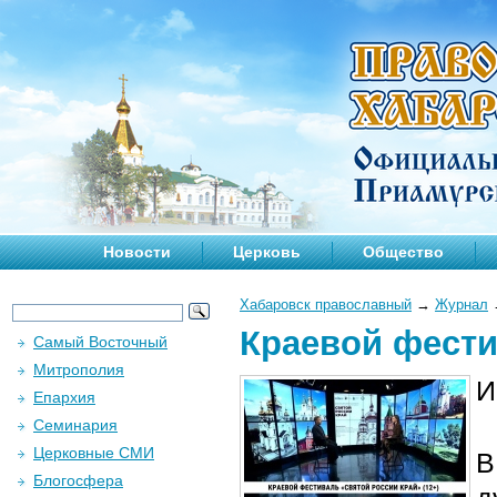
Новости
Церковь
Общество
Хабаровск православный
→
Журнал
Краевой фести
Самый Восточный
Митрополия
И
Епархия
Семинария
Церковные СМИ
В
Блогосфера