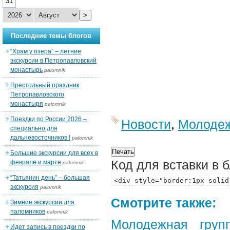
31
>
Последние темы блогов
“Храм у озера” – летние
экскурсии в Петропавловский
монастырь
palomnik
Престольный праздник
Петропавловского
монастыря
palomnik
Поездки по России 2026 –
Новости
,
Молоде
специально для
дальневосточников !
palomnik
Большие экскурсии для всех в
Код для вставки в 
феврале и марте
palomnik
“Татьянин день” – большая
экскурсия
palomnik
Смотрите также:
Зимние экскурсии для
паломников
palomnik
Молодежная груп
Идет запись в поездки по