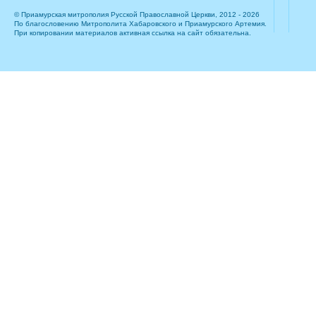
© Приамурская митрополия Русской Православной Церкви, 2012 - 2026
По благословению Митрополита Хабаровского и Приамурского Артемия.
При копировании материалов активная ссылка на сайт обязательна.