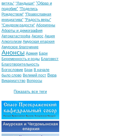
"Образ и
витязь"
"Ландыши"
подобие"
"Поделись
Рождеством"
"Православная
инициатива"
"Радость веры"
"Синдром радости"
Аборигены
Аборты и демография
Автокатастрофа
Аксиос
Акция
Алкоголизм
Амурская епархия
Амурское благочиние
Анонсы
Армия
Бари
Беременность и роды
Благовест
Благотворительность
Богословие
Брак
В начале
Вера
было слово
Великий пост
Викариатство
Вопросы
Показать все теги