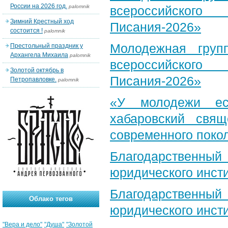
России на 2026 год.
palomnik
всероссийского
Зимний Крестный ход
Писания-2026»
состоится !
palomnik
Молодежная груп
Престольный праздник у
Архангела Михаила
palomnik
всероссийского
Золотой октябрь в
Писания-2026»
Петропавловке.
palomnik
«У молодежи ес
хабаровский свя
современного поко
Благодарственный 
юридического инст
Благодарственный 
Облако тегов
юридического инст
"Вера и дело"
"Душа"
"Золотой