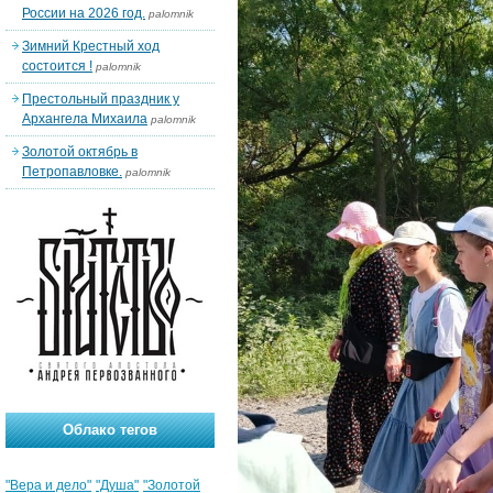
России на 2026 год.
palomnik
Зимний Крестный ход
состоится !
palomnik
Престольный праздник у
Архангела Михаила
palomnik
Золотой октябрь в
Петропавловке.
palomnik
Облако тегов
"Вера и дело"
"Душа"
"Золотой