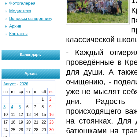
1
Фотогалерея
К
Медиатека
п
Вопросы священнику
Архив
п
Контакты
классической школы
- Каждый отмеря
Календарь
проведённые в Кре
для души. А такж
Архив
очищению, - подел
Август
-
2026
уже не мыслят себя
пн
вт
ср
чт
пт
сб
вс
1
2
дни. Радость
3
4
5
6
7
8
9
происходящего важ
10
11
12
13
14
15
16
на стоянках. Для 
17
18
19
20
21
22
23
батюшками на трав
24
25
26
27
28
29
30