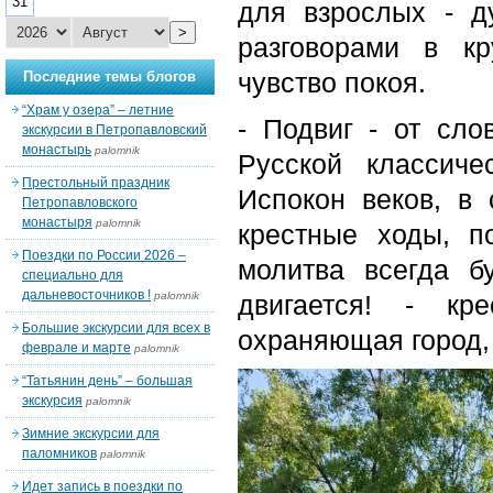
31
для взрослых - д
>
разговорами в к
чувство покоя.
Последние темы блогов
“Храм у озера” – летние
- Подвиг - от сло
экскурсии в Петропавловский
монастырь
palomnik
Русской классич
Престольный праздник
Испокон веков, в
Петропавловского
монастыря
palomnik
крестные ходы, п
Поездки по России 2026 –
молитва всегда б
специально для
дальневосточников !
palomnik
двигается! - кр
Большие экскурсии для всех в
охраняющая город, 
феврале и марте
palomnik
“Татьянин день” – большая
экскурсия
palomnik
Зимние экскурсии для
паломников
palomnik
Идет запись в поездки по