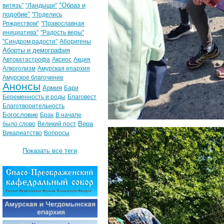
"Образ и
витязь"
"Ландыши"
подобие"
"Поделись
Рождеством"
"Православная
инициатива"
"Радость веры"
"Синдром радости"
Аборигены
Аборты и демография
Автокатастрофа
Аксиос
Акция
Алкоголизм
Амурская епархия
Амурское благочиние
Анонсы
Армия
Бари
Беременность и роды
Благовест
Благотворительность
Богословие
Брак
В начале
Вера
было слово
Великий пост
Викариатство
Вопросы
Показать все теги