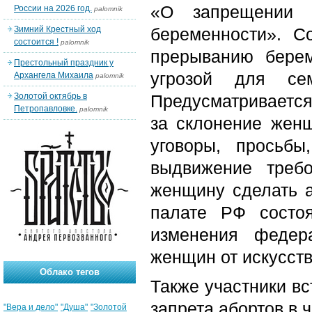
«О запрещении с
России на 2026 год.
palomnik
Зимний Крестный ход
беременности». Со
состоится !
palomnik
прерыванию берем
Престольный праздник у
угрозой для сем
Архангела Михаила
palomnik
Золотой октябрь в
Предусматривается
Петропавловке.
palomnik
за склонение женщ
уговоры, просьбы
выдвижение треб
женщину сделать а
палате РФ состо
изменения федер
женщин от искусст
Облако тегов
Также участники в
запрета абортов в 
"Вера и дело"
"Душа"
"Золотой