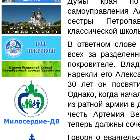
Думы края по 
самоуправления А
сестры Петропа
классической школ
В ответном слове
всех за разделен
покровителе. Вла
нарекли его Алекс
30 лет он посвят
Однако, когда нача
из ратной армии в 
честь Артемия Вер
теперь должны соч
Говоря о евангель