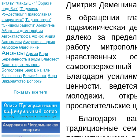
Дмитрия Демешина 
"Образ и
витязь"
"Ландыши"
подобие"
"Поделись
Рождеством"
"Православная
В обращении гла
инициатива"
"Радость веры"
подвижническая д
"Синдром радости"
Аборигены
Аборты и демография
далеко за предел
Автокатастрофа
Аксиос
Акция
Алкоголизм
Амурская епархия
работу митропо
Амурское благочиние
Анонсы
Армия
Бари
нравственных о
Беременность и роды
Благовест
самоотверженный
Благотворительность
Богословие
Брак
В начале
Благодаря усилия
Вера
было слово
Великий пост
Викариатство
Вопросы
ценности, ведет
Показать все теги
молодежи, отк
просветительские ц
- Благодаря ва
традиционные сем