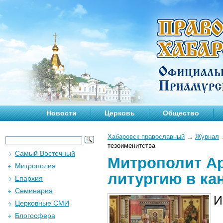
Новости
Церковь
Общество
Хабаровск православный
→
Журнал
тезоименитства
Самый Восточный
Митрополит А
Митрополия
литургию в ка
Епархия
Семинария
И
Церковные СМИ
Блогосфера