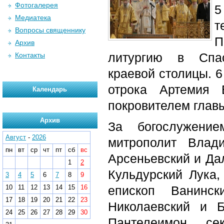
Фотогалерея
5
Медиатека
т
Вопросы священнику
П
Архив
литургию в Спас
Контакты
краевой столицы. 6
отрока Артемия 
Календарь
покровителем глав
Архив
За богослужение
Август
-
2026
митрополит Влад
пн
вт
ср
чт
пт
сб
вс
Арсеньевский и Да
1
2
Кульдурский Лука,
3
4
5
6
7
8
9
10
11
12
13
14
15
16
епископ Ванинск
17
18
19
20
21
22
23
Николаевский и Б
24
25
26
27
28
29
30
Пантелеимон, се