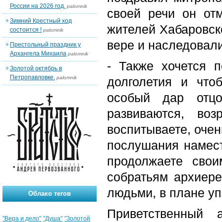
России на 2026 год.
palomnik
своей речи он от
Зимний Крестный ход
жителей Хабаровско
состоится !
palomnik
вере и наследовали
Престольный праздник у
Архангела Михаила
palomnik
- Также хочется п
Золотой октябрь в
Петропавловке.
palomnik
долголетия и что
особый дар отцо
развиваются, во
воспитываете, очен
послушания намест
продолжаете свои
собратьям архиере
людьми, в плане уп
Облако тегов
Приветственный 
"Вера и дело"
"Душа"
"Золотой