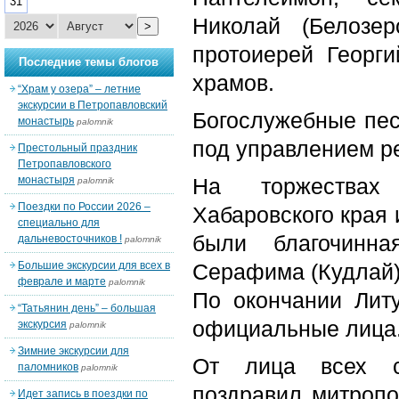
31
Николай (Белозер
>
протоиерей Георги
Последние темы блогов
храмов.
“Храм у озера” – летние
экскурсии в Петропавловский
Богослужебные пес
монастырь
palomnik
под управлением р
Престольный праздник
Петропавловского
монастыря
На торжествах 
palomnik
Поездки по России 2026 –
Хабаровского края
специально для
были благочинна
дальневосточников !
palomnik
Большие экскурсии для всех в
Серафима (Кудлай)
феврале и марте
palomnik
По окончании Литу
“Татьянин день” – большая
официальные лица
экскурсия
palomnik
Зимние экскурсии для
От лица всех со
паломников
palomnik
поздравил митропо
Идет запись в поездки по