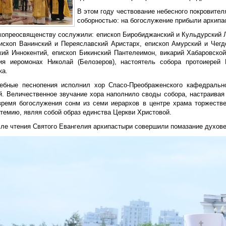
В этом году чествование небесного покровите
соборностью: на богослужение прибыли архипас
копреосвященству сослужили: епископ Биробиджанский и Кульдурский Л
пископ Ванинский и Переяславский Аристарх, епископ Амурский и Чег
кий Иннокентий, епископ Бикинский Пантелеимон, викарий Хабаровской
ия иеромонах Николай (Белозеров), настоятель собора протоиерей 
ка.
ебные песнопения исполнил хор Спасо-Преображенского кафедральн
й. Величественное звучание хора наполнило своды собора, настраива
время богослужения сонм из семи иерархов в центре храма торжеств
темию, являя собой образ единства Церкви Христовой.
сле чтения Святого Евангелия архипастыри совершили помазание духов