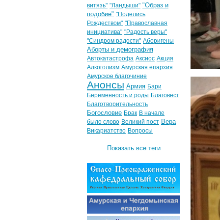
"Образ и
витязь"
"Ландыши"
подобие"
"Поделись
Рождеством"
"Православная
инициатива"
"Радость веры"
"Синдром радости"
Аборигены
Аборты и демография
Автокатастрофа
Аксиос
Акция
Алкоголизм
Амурская епархия
Амурское благочиние
Анонсы
Армия
Бари
Беременность и роды
Благовест
Благотворительность
Богословие
Брак
В начале
Вера
было слово
Великий пост
Викариатство
Вопросы
Показать все теги