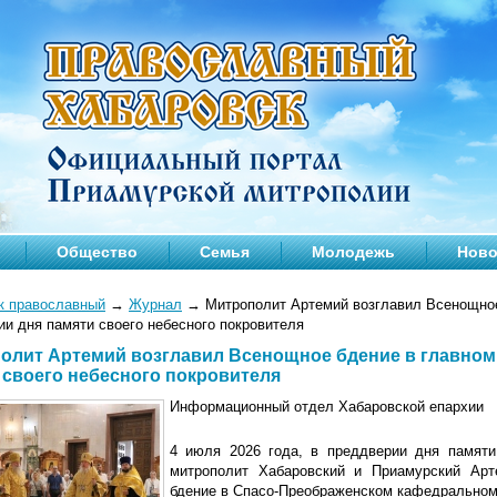
Общество
Семья
Молодежь
Ново
к православный
→
Журнал
→
Митрополит Артемий возглавил Всенощное 
ии дня памяти своего небесного покровителя
олит Артемий возглавил Всенощное бдение в главном 
 своего небесного покровителя
Информационный отдел Хабаровской епархии
4 июля 2026 года, в преддверии дня памяти
митрополит Хабаровский и Приамурский Арт
бдение в Спасо-Преображенском кафедральном