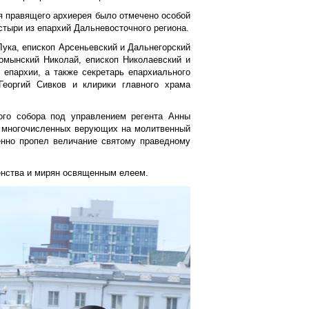
ля правящего архиерея было отмечено особой
тыри из епархий Дальневосточного региона.
ука, епископ Арсеньевский и Дальнегорский
домынский Николай, епископ Николаевский и
 епархии, а также секретарь епархиального
Георгий Сивков и клирики главного храма
ого собора под управлением регента Анны
я многочисленных верующих на молитвенный
енно пропел величание святому праведному
енства и мирян освященным елеем.