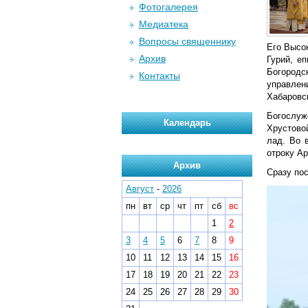
Фотогалерея
Медиатека
Вопросы священнику
Его Высо
Архив
Гурий, е
Богородс
Контакты
управлен
Хабаровс
Богослуж
Календарь
Хрустово
лад. Во 
отроку Ар
Архив
Сразу по
Август
-
2026
пн
вт
ср
чт
пт
сб
вс
1
2
3
4
5
6
7
8
9
10
11
12
13
14
15
16
17
18
19
20
21
22
23
24
25
26
27
28
29
30