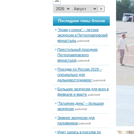
31
>
Последние темы блогов
“Храм у озера” – летние
экскурсии в Петропавловский
монастырь
palomnik
Престольный праздник
Петропавловского
монастыря
palomnik
Поездки по России 2026 –
специально для
дальневосточников !
palomnik
Большие экскурсии для всех в
феврале и марте
palomnik
“Татьянин день” – большая
экскурсия
palomnik
Зимние экскурсии для
паломников
palomnik
Идет запись в поездки по