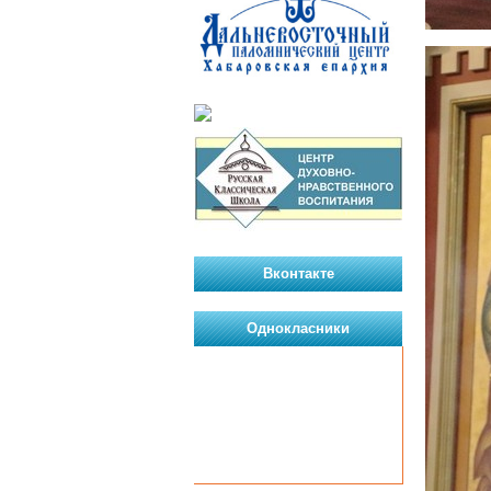
Вконтакте
Однокласники