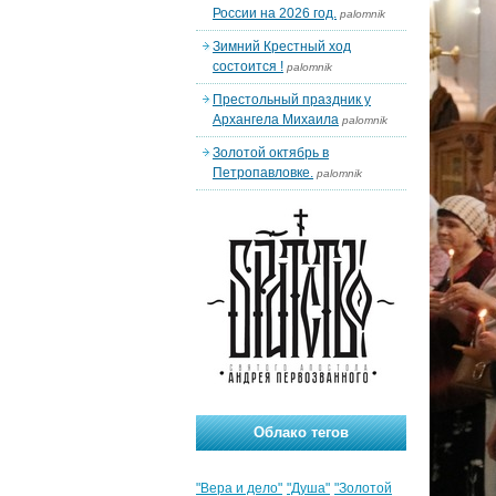
России на 2026 год.
palomnik
Зимний Крестный ход
состоится !
palomnik
Престольный праздник у
Архангела Михаила
palomnik
Золотой октябрь в
Петропавловке.
palomnik
Облако тегов
"Вера и дело"
"Душа"
"Золотой