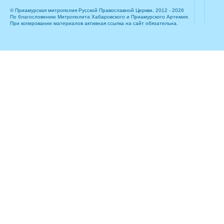
© Приамурская митрополия Русской Православной Церкви, 2012 - 2026
По благословению Митрополита Хабаровского и Приамурского Артемия.
При копировании материалов активная ссылка на сайт обязательна.