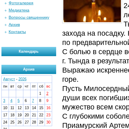
Фотогалерея
2
Медиатека
л
Вопросы священнику
Т
Архив
захода на посадку.
Контакты
по предварительно
С болью в сердце в
Календарь
г. Тында в результа
Выражаю искреннее 
Архив
горе.
Август
-
2026
пн
вт
ср
чт
пт
сб
вс
Пусть Милосердный
1
2
души всех погибших
3
4
5
6
7
8
9
мужество всем ско
10
11
12
13
14
15
16
С глубокими собол
17
18
19
20
21
22
23
24
25
26
27
28
29
30
Приамурский Артем