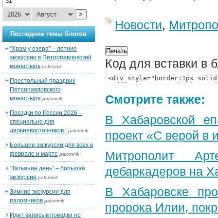
31
>
Новости
,
Митропо
Последние темы блогов
“Храм у озера” – летние
экскурсии в Петропавловский
Код для вставки в 
монастырь
palomnik
Престольный праздник
Петропавловского
Смотрите также:
монастыря
palomnik
Поездки по России 2026 –
В Хабаровской еп
специально для
дальневосточников !
palomnik
проект «С верой в
Большие экскурсии для всех в
Митрополит Арт
феврале и марте
palomnik
дебаркадеров на Х
“Татьянин день” – большая
экскурсия
palomnik
В Хабаровске пр
Зимние экскурсии для
паломников
palomnik
пророка Илии, пок
Идет запись в поездки по