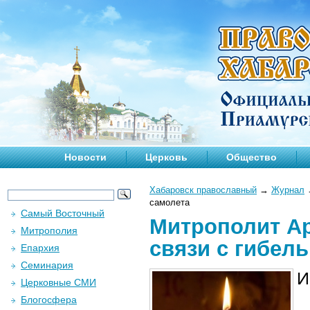
Новости
Церковь
Общество
Хабаровск православный
→
Журнал
самолета
Самый Восточный
Митрополит А
Митрополия
связи с гибел
Епархия
Семинария
И
Церковные СМИ
Блогосфера