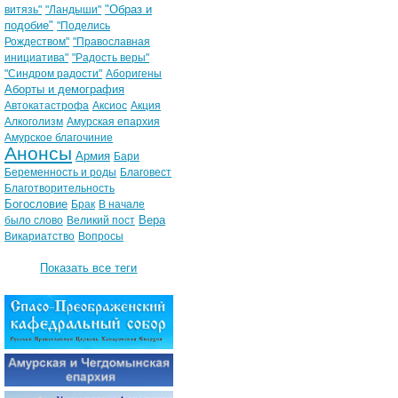
"Образ и
витязь"
"Ландыши"
подобие"
"Поделись
Рождеством"
"Православная
инициатива"
"Радость веры"
"Синдром радости"
Аборигены
Аборты и демография
Автокатастрофа
Аксиос
Акция
Алкоголизм
Амурская епархия
Амурское благочиние
Анонсы
Армия
Бари
Беременность и роды
Благовест
Благотворительность
Богословие
Брак
В начале
Вера
было слово
Великий пост
Викариатство
Вопросы
Показать все теги