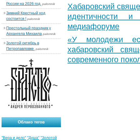
России на 2026 год.
Хабаровский свяще
palomnik
Зимний Крестный ход
идентичности и
состоится !
palomnik
медиафоруме
Престольный праздник у
Архангела Михаила
palomnik
«У молодежи ес
Золотой октябрь в
хабаровский свя
Петропавловке.
palomnik
современного поко
Облако тегов
"Вера и дело"
"Душа"
"Золотой