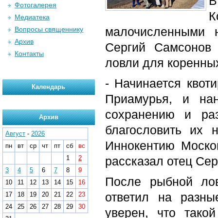
В
Фотогалерея
Медиатека
малочисленными 
Вопросы священнику
Архив
Сергий Самсонов
Контакты
ловли для коренны
- Начинается квот
Календарь
Приамурья, и на
сохранению и ра
Архив
благословить их 
Август
-
2026
Иннокентию Москов
пн
вт
ср
чт
пт
сб
вс
1
2
рассказал отец Сер
3
4
5
6
7
8
9
После рыбной ло
10
11
12
13
14
15
16
ответил на разн
17
18
19
20
21
22
23
24
25
26
27
28
29
30
уверен, что тако