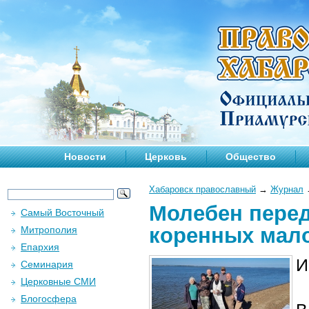
Новости
Церковь
Общество
Хабаровск православный
→
Журнал
Молебен пере
Самый Восточный
коренных мал
Митрополия
Епархия
И
Семинария
Церковные СМИ
Блогосфера