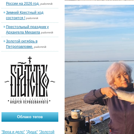
России на 2026 год.
palomnik
Зимний Крестный ход
состоится !
palomnik
Престольный праздник у
Архангела Михаила
palomnik
Золотой октябрь в
Петропавловке.
palomnik
Облако тегов
"Вера и дело"
"Душа"
"Золотой