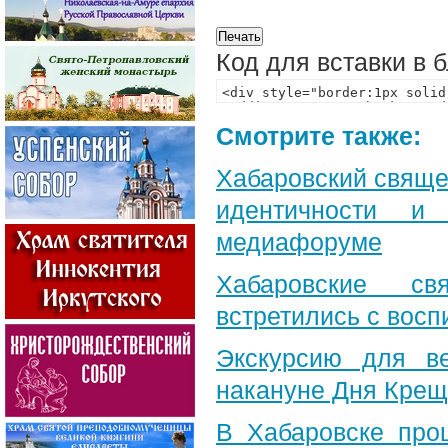
Код для вставки в 
Смотрите также:
Хабаровский свяще
идентичности и
медиафоруме
Хабаровские св
встретились с вос
Экскурсию для в
накануне Дня Крещ
В Хабаровске про