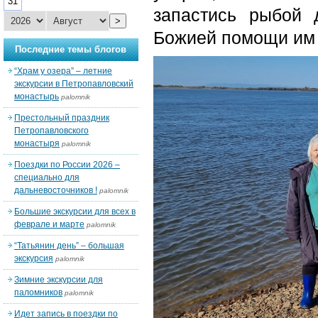
31
запастись рыбой 
>
Божией помощи им 
Последние темы блогов
“Храм у озера” – летние
экскурсии в Петропавловский
монастырь
palomnik
Престольный праздник
Петропавловского
монастыря
palomnik
Поездки по России 2026 –
специально для
дальневосточников !
palomnik
Большие экскурсии для всех в
феврале и марте
palomnik
“Татьянин день” – большая
экскурсия
palomnik
Зимние экскурсии для
паломников
palomnik
Идет запись в поездки по