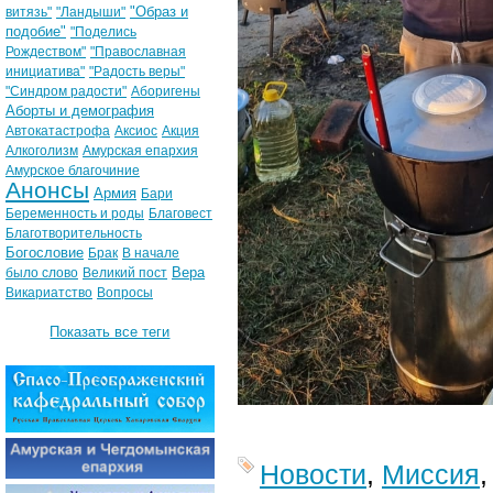
"Образ и
витязь"
"Ландыши"
подобие"
"Поделись
Рождеством"
"Православная
инициатива"
"Радость веры"
"Синдром радости"
Аборигены
Аборты и демография
Автокатастрофа
Аксиос
Акция
Алкоголизм
Амурская епархия
Амурское благочиние
Анонсы
Армия
Бари
Беременность и роды
Благовест
Благотворительность
Богословие
Брак
В начале
Вера
было слово
Великий пост
Викариатство
Вопросы
Показать все теги
Новости
,
Миссия