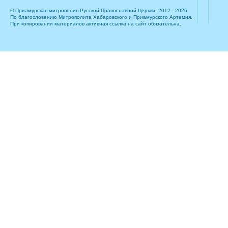
© Приамурская митрополия Русской Православной Церкви, 2012 - 2026
По благословению Митрополита Хабаровского и Приамурского Артемия.
При копировании материалов активная ссылка на сайт обязательна.