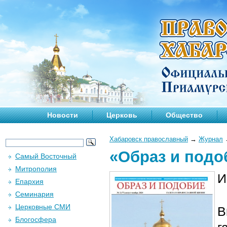
Новости
Церковь
Общество
Хабаровск православный
→
Журнал
«Образ и подо
Самый Восточный
Митрополия
И
Епархия
Семинария
Церковные СМИ
В
Блогосфера