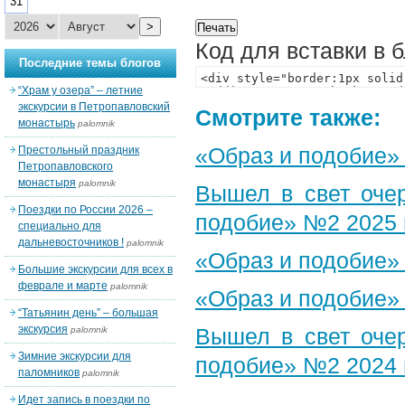
31
>
Код для вставки в 
Последние темы блогов
“Храм у озера” – летние
экскурсии в Петропавловский
Смотрите также:
монастырь
palomnik
«Образ и подобие»
Престольный праздник
Петропавловского
монастыря
palomnik
Вышел в свет оче
Поездки по России 2026 –
подобие» №2 2025 
специально для
дальневосточников !
palomnik
«Образ и подобие»
Большие экскурсии для всех в
феврале и марте
palomnik
«Образ и подобие»
“Татьянин день” – большая
экскурсия
Вышел в свет оче
palomnik
Зимние экскурсии для
подобие» №2 2024 
паломников
palomnik
Идет запись в поездки по