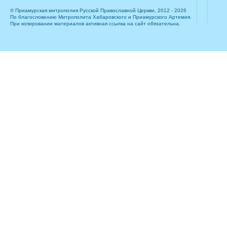
© Приамурская митрополия Русской Православной Церкви, 2012 - 2026
По благословению Митрополита Хабаровского и Приамурского Артемия.
При копировании материалов активная ссылка на сайт обязательна.