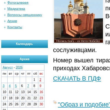
г
Фотогалерея
п
Медиатека
В
Вопросы священнику
Архив
С
Контакты
и
г
Календарь
сослуживцами.
Номер вышел тираж
Архив
приходах Хабаровс
Август
-
2026
пн
вт
ср
чт
пт
сб
вс
СКАЧАТЬ В ПДФ
1
2
3
4
5
6
7
8
9
10
11
12
13
14
15
16
17
18
19
20
21
22
23
"Образ и подобие
24
25
26
27
28
29
30