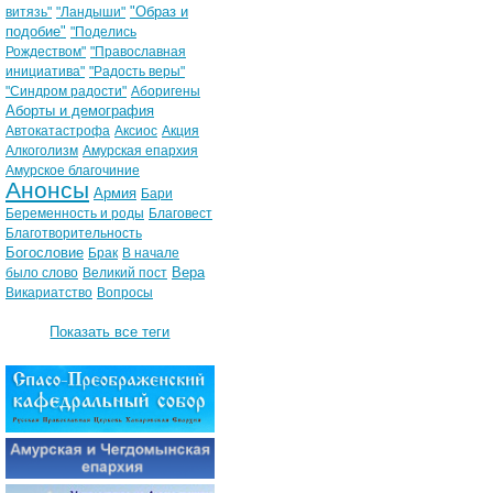
"Образ и
витязь"
"Ландыши"
подобие"
"Поделись
Рождеством"
"Православная
инициатива"
"Радость веры"
"Синдром радости"
Аборигены
Аборты и демография
Автокатастрофа
Аксиос
Акция
Алкоголизм
Амурская епархия
Амурское благочиние
Анонсы
Армия
Бари
Беременность и роды
Благовест
Благотворительность
Богословие
Брак
В начале
Вера
было слово
Великий пост
Викариатство
Вопросы
Показать все теги