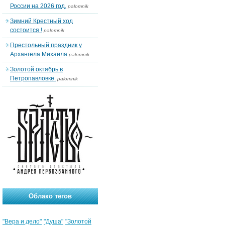
России на 2026 год.
palomnik
Зимний Крестный ход
состоится !
palomnik
Престольный праздник у
Архангела Михаила
palomnik
Золотой октябрь в
Петропавловке.
palomnik
Облако тегов
"Вера и дело"
"Душа"
"Золотой