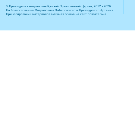
© Приамурская митрополия Русской Православной Церкви, 2012 - 2026
По благословению Митрополита Хабаровского и Приамурского Артемия.
При копировании материалов активная ссылка на сайт обязательна.