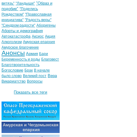
"Образ и
витязь"
"Ландыши"
подобие"
"Поделись
Рождеством"
"Православная
инициатива"
"Радость веры"
"Синдром радости"
Аборигены
Аборты и демография
Автокатастрофа
Аксиос
Акция
Алкоголизм
Амурская епархия
Амурское благочиние
Анонсы
Армия
Бари
Беременность и роды
Благовест
Благотворительность
Богословие
Брак
В начале
Вера
было слово
Великий пост
Викариатство
Вопросы
Показать все теги