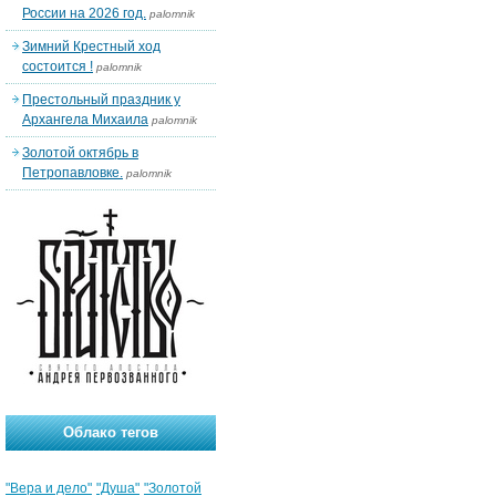
России на 2026 год.
palomnik
Зимний Крестный ход
состоится !
palomnik
Престольный праздник у
Архангела Михаила
palomnik
Золотой октябрь в
Петропавловке.
palomnik
Облако тегов
"Вера и дело"
"Душа"
"Золотой