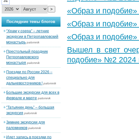
31
«Образ и подобие»
>
Последние темы блогов
«Образ и подобие»
“Храм у озера” – летние
«Образ и подобие»
экскурсии в Петропавловский
монастырь
palomnik
Вышел в свет оче
Престольный праздник
Петропавловского
подобие» №2 2024 
монастыря
palomnik
Поездки по России 2026 –
специально для
дальневосточников !
palomnik
Большие экскурсии для всех в
феврале и марте
palomnik
“Татьянин день” – большая
экскурсия
palomnik
Зимние экскурсии для
паломников
palomnik
Идет запись в поездки по