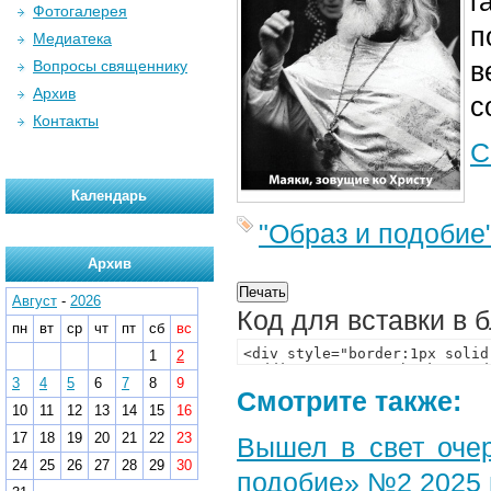
г
Фотогалерея
п
Медиатека
в
Вопросы священнику
Архив
с
Контакты
С
Календарь
"Образ и подобие
Архив
Август
-
2026
Код для вставки в 
пн
вт
ср
чт
пт
сб
вс
1
2
3
4
5
6
7
8
9
Смотрите также:
10
11
12
13
14
15
16
17
18
19
20
21
22
23
Вышел в свет оче
24
25
26
27
28
29
30
подобие» №2 2025 