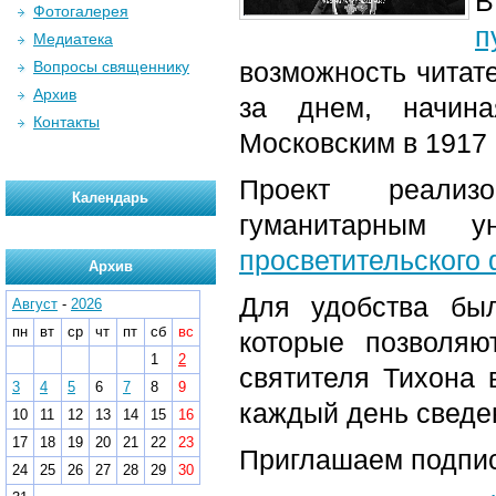
В
Фотогалерея
п
Медиатека
возможность читат
Вопросы священнику
Архив
за днем, начин
Контакты
Московским в 1917 
Проект реализо
Календарь
гуманитарным 
просветительского
Архив
Для удобства бы
Август
-
2026
пн
вт
ср
чт
пт
сб
вс
которые позволяю
1
2
святителя Тихона 
3
4
5
6
7
8
9
каждый день сведен
10
11
12
13
14
15
16
17
18
19
20
21
22
23
Приглашаем подпис
24
25
26
27
28
29
30