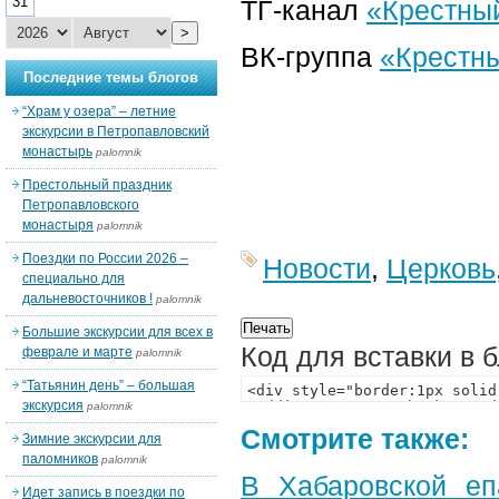
31
ТГ-канал
«Крестный
>
ВК-группа
«Крестны
Последние темы блогов
“Храм у озера” – летние
экскурсии в Петропавловский
монастырь
palomnik
Престольный праздник
Петропавловского
монастыря
palomnik
Поездки по России 2026 –
Новости
,
Церковь
специально для
дальневосточников !
palomnik
Большие экскурсии для всех в
Код для вставки в 
феврале и марте
palomnik
“Татьянин день” – большая
экскурсия
palomnik
Смотрите также:
Зимние экскурсии для
паломников
palomnik
В Хабаровской еп
Идет запись в поездки по