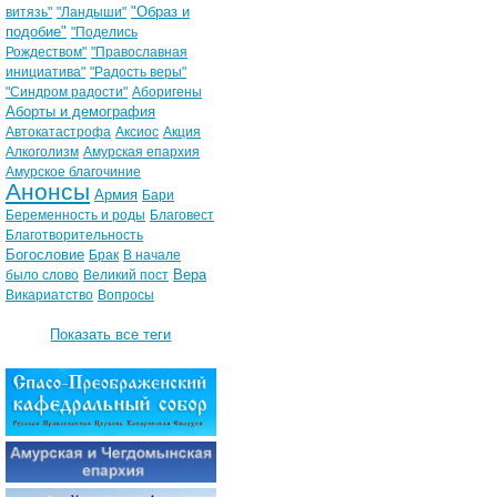
"Образ и
витязь"
"Ландыши"
подобие"
"Поделись
Рождеством"
"Православная
инициатива"
"Радость веры"
"Синдром радости"
Аборигены
Аборты и демография
Автокатастрофа
Аксиос
Акция
Алкоголизм
Амурская епархия
Амурское благочиние
Анонсы
Армия
Бари
Беременность и роды
Благовест
Благотворительность
Богословие
Брак
В начале
Вера
было слово
Великий пост
Викариатство
Вопросы
Показать все теги