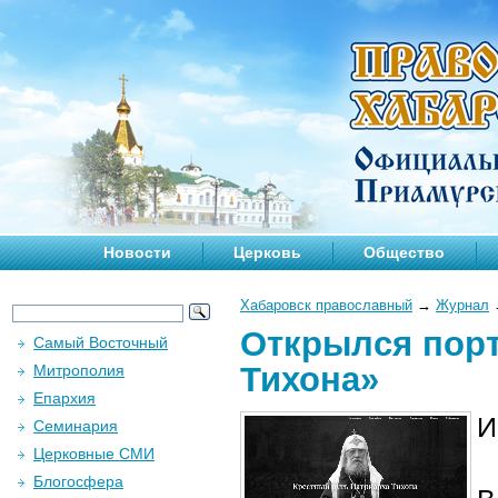
Новости
Церковь
Общество
Хабаровск православный
→
Журнал
Открылся порт
Самый Восточный
Тихона»
Митрополия
Епархия
И
Семинария
Церковные СМИ
Блогосфера