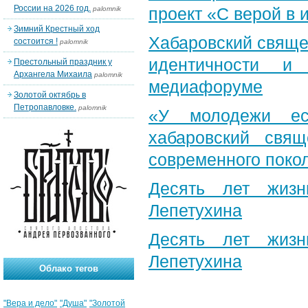
России на 2026 год.
проект «С верой в
palomnik
Зимний Крестный ход
Хабаровский свяще
состоится !
palomnik
идентичности и
Престольный праздник у
Архангела Михаила
palomnik
медиафоруме
Золотой октябрь в
Петропавловке.
palomnik
«У молодежи ес
хабаровский свя
современного поко
Десять лет жизн
Лепетухина
Десять лет жизн
Лепетухина
Облако тегов
"Вера и дело"
"Душа"
"Золотой