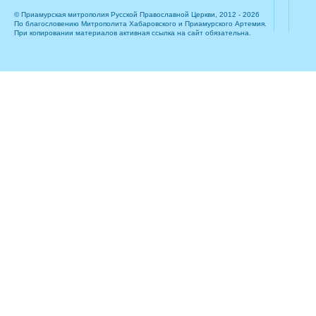
© Приамурская митрополия Русской Православной Церкви, 2012 - 2026
По благословению Митрополита Хабаровского и Приамурского Артемия.
При копировании материалов активная ссылка на сайт обязательна.