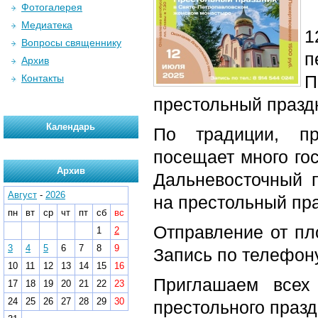
Фотогалерея
Медиатека
1
Вопросы священнику
п
Архив
П
Контакты
престольный празд
Календарь
По традиции, пр
посещает много гос
Архив
Дальневосточный 
Август
-
2026
на престольный пр
пн
вт
ср
чт
пт
сб
вс
Отправление от пл
1
2
3
4
5
6
7
8
9
Запись по телефону
10
11
12
13
14
15
16
Приглашаем всех
17
18
19
20
21
22
23
24
25
26
27
28
29
30
престольного празд