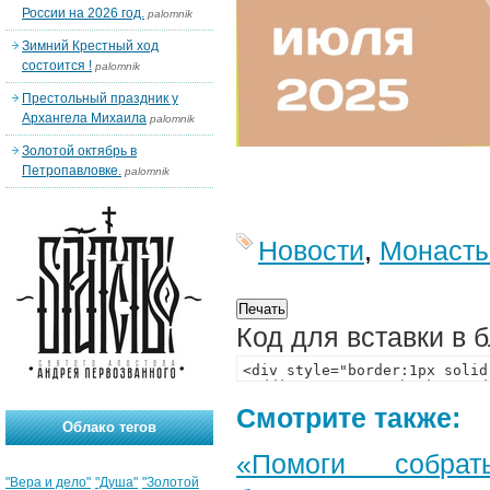
России на 2026 год.
palomnik
Зимний Крестный ход
состоится !
palomnik
Престольный праздник у
Архангела Михаила
palomnik
Золотой октябрь в
Петропавловке.
palomnik
Новости
,
Монаст
Код для вставки в 
Смотрите также:
Облако тегов
«Помоги собра
"Вера и дело"
"Душа"
"Золотой