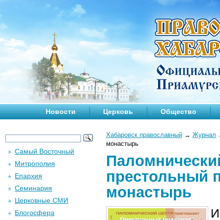
Новости
Церковь
Общество
Хабаровск православный
→
Журнал
монастырь
Самый Восточный
Паломнический
Митрополия
престольный п
Епархия
монастырь
Семинария
Церковные СМИ
И
Блогосфера