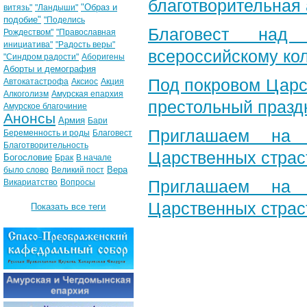
благотворительная
"Образ и
витязь"
"Ландыши"
подобие"
"Поделись
Благовест над
Рождеством"
"Православная
инициатива"
"Радость веры"
всероссийскому ко
"Синдром радости"
Аборигены
Аборты и демография
Под покровом Царс
Автокатастрофа
Аксиос
Акция
Алкоголизм
Амурская епархия
престольный празд
Амурское благочиние
Анонсы
Армия
Бари
Приглашаем на 
Беременность и роды
Благовест
Благотворительность
Царственных страс
Богословие
Брак
В начале
Вера
было слово
Великий пост
Приглашаем на 
Викариатство
Вопросы
Царственных страс
Показать все теги