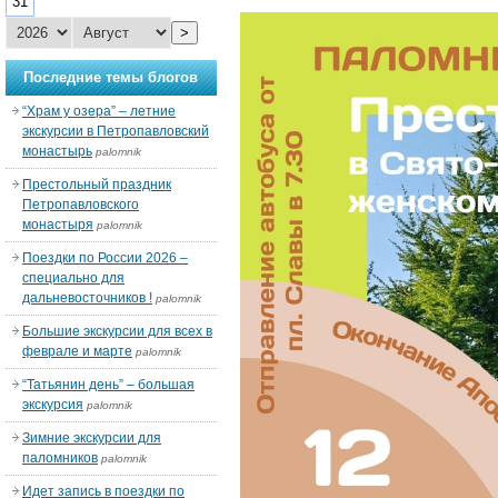
31
>
Последние темы блогов
“Храм у озера” – летние
экскурсии в Петропавловский
монастырь
palomnik
Престольный праздник
Петропавловского
монастыря
palomnik
Поездки по России 2026 –
специально для
дальневосточников !
palomnik
Большие экскурсии для всех в
феврале и марте
palomnik
“Татьянин день” – большая
экскурсия
palomnik
Зимние экскурсии для
паломников
palomnik
Идет запись в поездки по