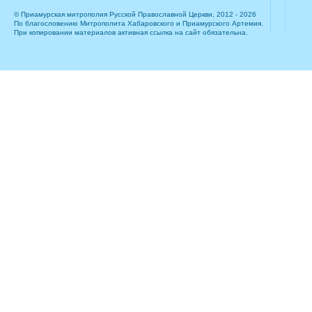
© Приамурская митрополия Русской Православной Церкви, 2012 - 2026
По благословению Митрополита Хабаровского и Приамурского Артемия.
При копировании материалов активная ссылка на сайт обязательна.