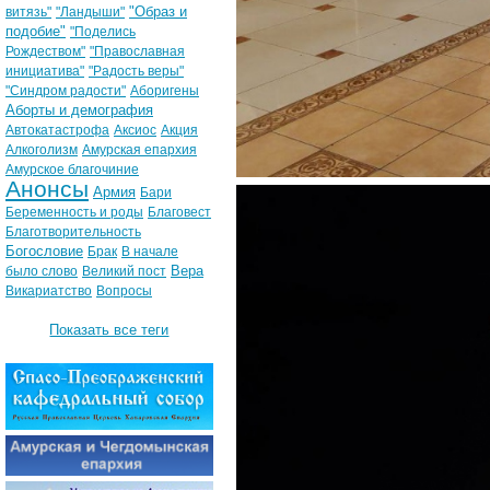
"Образ и
витязь"
"Ландыши"
подобие"
"Поделись
Рождеством"
"Православная
инициатива"
"Радость веры"
"Синдром радости"
Аборигены
Аборты и демография
Автокатастрофа
Аксиос
Акция
Алкоголизм
Амурская епархия
Амурское благочиние
Анонсы
Армия
Бари
Беременность и роды
Благовест
Благотворительность
Богословие
Брак
В начале
Вера
было слово
Великий пост
Викариатство
Вопросы
Показать все теги