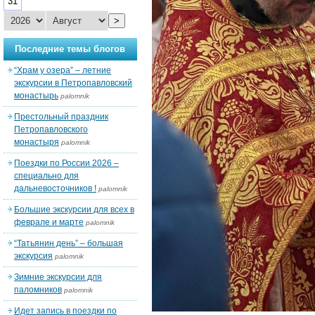
31
>
Последние темы блогов
“Храм у озера” – летние
экскурсии в Петропавловский
монастырь
palomnik
Престольный праздник
Петропавловского
монастыря
palomnik
Поездки по России 2026 –
специально для
дальневосточников !
palomnik
Большие экскурсии для всех в
феврале и марте
palomnik
“Татьянин день” – большая
экскурсия
palomnik
Зимние экскурсии для
паломников
palomnik
Идет запись в поездки по