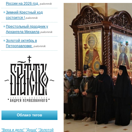
России на 2026 год.
palomnik
Зимний Крестный ход
состоится !
palomnik
Престольный праздник у
Архангела Михаила
palomnik
Золотой октябрь в
Петропавловке.
palomnik
Облако тегов
"Вера и дело"
"Душа"
"Золотой