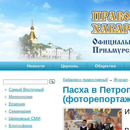
Новости
Церковь
Общество
Хабаровск православный
→
Журнал
Пасха в Петро
Самый Восточный
(фоторепортаж
Митрополия
Епархия
И
Семинария
Церковные СМИ
Блогосфера