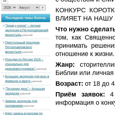
31
>
КОНКУРС КОРОТ
ВЛИЯЕТ НА НАШУ
Последние темы блогов
“Храм у озера” – летние
Что нужно сделат
экскурсии в Петропавловский
монастырь
palomnik
том, как Священн
Престольный праздник
принимать решени
Петропавловского
монастыря
отношение к жизни.
palomnik
Поездки по России 2026 –
Жанр:
сторителлин
специально для
дальневосточников !
palomnik
Библии или личная 
Большие экскурсии для всех в
феврале и марте
palomnik
Возраст:
от 18 до 4
“Татьянин день” – большая
Приём заявок:
4 
экскурсия
palomnik
информация о кон
Зимние экскурсии для
паломников
palomnik
Идет запись в поездки по