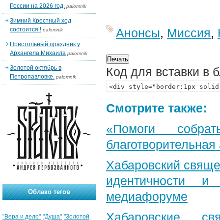
России на 2026 год.
palomnik
Зимний Крестный ход
состоится !
Анонсы
,
Миссия
,
palomnik
Престольный праздник у
Архангела Михаила
palomnik
Золотой октябрь в
Код для вставки в 
Петропавловке.
palomnik
Смотрите также:
«Помоги собра
благотворительная
Хабаровский свяще
идентичности и
Облако тегов
медиафоруме
Хабаровские св
"Вера и дело"
"Душа"
"Золотой