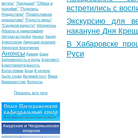
"Образ и
витязь"
"Ландыши"
встретились с вос
подобие"
"Поделись
Рождеством"
"Православная
Экскурсию для в
инициатива"
"Радость веры"
"Синдром радости"
Аборигены
накануне Дня Крещ
Аборты и демография
Автокатастрофа
Аксиос
Акция
В Хабаровске про
Алкоголизм
Амурская епархия
Амурское благочиние
Руси
Анонсы
Армия
Бари
Беременность и роды
Благовест
Благотворительность
Богословие
Брак
В начале
Вера
было слово
Великий пост
Викариатство
Вопросы
Показать все теги