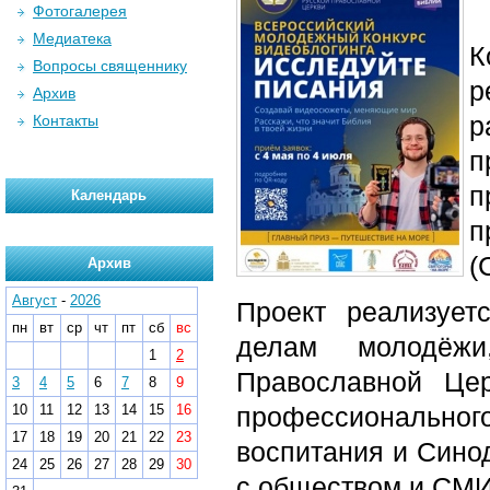
Фотогалерея
Медиатека
К
Вопросы священнику
р
Архив
р
Контакты
п
п
Календарь
п
(
Архив
Август
-
2026
Проект реализует
пн
вт
ср
чт
пт
сб
вс
делам молодёжи
1
2
Православной Це
3
4
5
6
7
8
9
10
11
12
13
14
15
16
профессионального
17
18
19
20
21
22
23
воспитания и Сино
24
25
26
27
28
29
30
с обществом и СМИ