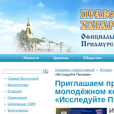
Новости
Церковь
Общество
Хабаровск православный
→
Журнал
«Исследуйте Писания»
Самый Восточный
Приглашаем пр
Митрополия
молодёжном к
Епархия
«Исследуйте П
Семинария
Церковные СМИ
И
Блогосфера