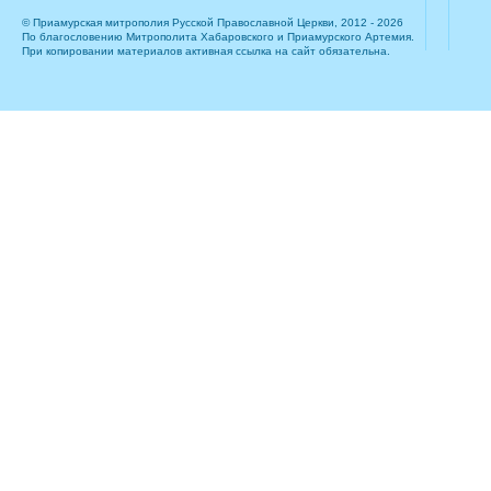
© Приамурская митрополия Русской Православной Церкви, 2012 - 2026
По благословению Митрополита Хабаровского и Приамурского Артемия.
При копировании материалов активная ссылка на сайт обязательна.