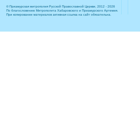
© Приамурская митрополия Русской Православной Церкви, 2012 - 2026
По благословению Митрополита Хабаровского и Приамурского Артемия.
При копировании материалов активная ссылка на сайт обязательна.