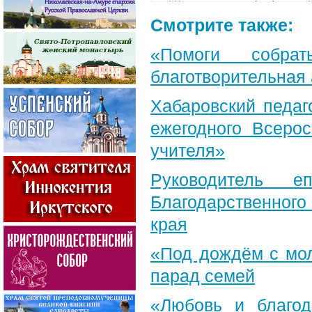
Смотрите также:
«Помоги собра
благотворительная
Хабаровский педаг
ежегодного Всерос
учителя»
Руководитель е
Благодарственног
края
«Под дождём с мол
парад семей
«Любовь и благод