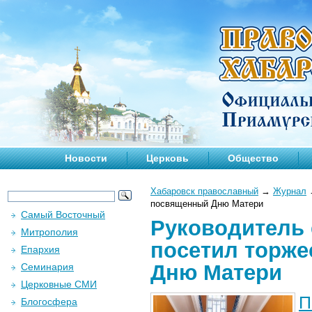
Новости
Церковь
Общество
Хабаровск православный
→
Журнал
посвященный Дню Матери
Самый Восточный
Руководитель 
Митрополия
посетил торж
Епархия
Дню Матери
Семинария
Церковные СМИ
П
Блогосфера