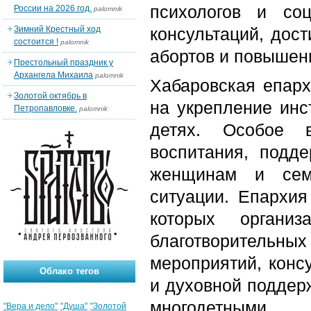
психологов и со
России на 2026 год.
palomnik
Зимний Крестный ход
консультаций, дос
состоится !
palomnik
абортов и повышен
Престольный праздник у
Архангела Михаила
palomnik
Хабаровская епарх
Золотой октябрь в
на укрепление инс
Петропавловке.
palomnik
детях. Особое в
воспитания, подд
женщинам и сем
ситуации. Епархия
которых организ
благотворительны
мероприятий, конс
Облако тегов
и духовной поддерж
многодетными 
"Вера и дело"
"Душа"
"Золотой