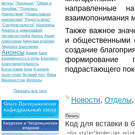
"Образ и
витязь"
"Ландыши"
направленные н
подобие"
"Поделись
Рождеством"
"Православная
взаимопонимания м
инициатива"
"Радость веры"
"Синдром радости"
Аборигены
Также важное знач
Аборты и демография
Автокатастрофа
Аксиос
Акция
и общественными о
Алкоголизм
Амурская епархия
Амурское благочиние
создание благопри
Анонсы
Армия
Бари
формирование 
Беременность и роды
Благовест
Благотворительность
подрастающего пок
Богословие
Брак
В начале
Вера
было слово
Великий пост
Викариатство
Вопросы
Показать все теги
Новости
,
Отделы
Код для вставки в 