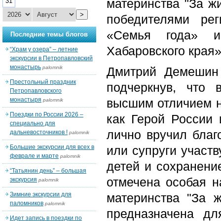
материнства "За ж
31
>
победителями рег
«Семья года» и
Последние темы блогов
Хабаровского края»
“Храм у озера” – летние
экскурсии в Петропавловский
монастырь
palomnik
Дмитрий Демешин 
Престольный праздник
подчеркнув, что 
Петропавловского
монастыря
высшим отличием н
palomnik
Поездки по России 2026 –
как Герой России 
специально для
лично вручил благ
дальневосточников !
palomnik
Большие экскурсии для всех в
или супруги участв
феврале и марте
palomnik
детей и сохранени
“Татьянин день” – большая
отмечена особая н
экскурсия
palomnik
Зимние экскурсии для
материнства "За ж
паломников
palomnik
предназначена дл
Идет запись в поездки по