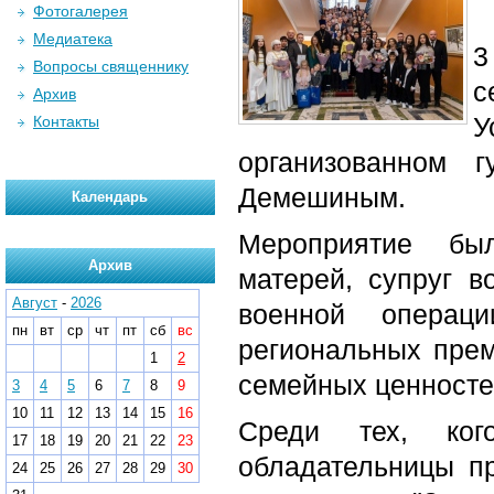
Фотогалерея
Медиатека
3
Вопросы священнику
с
Архив
У
Контакты
организованном 
Демешиным.
Календарь
Мероприятие бы
Архив
матерей, супруг 
Август
-
2026
военной операц
пн
вт
ср
чт
пт
сб
вс
региональных прем
1
2
семейных ценносте
3
4
5
6
7
8
9
10
11
12
13
14
15
16
Среди тех, ког
17
18
19
20
21
22
23
обладательницы п
24
25
26
27
28
29
30