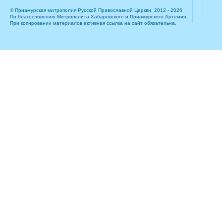
© Приамурская митрополия Русской Православной Церкви, 2012 - 2026
По благословению Митрополита Хабаровского и Приамурского Артемия.
При копировании материалов активная ссылка на сайт обязательна.