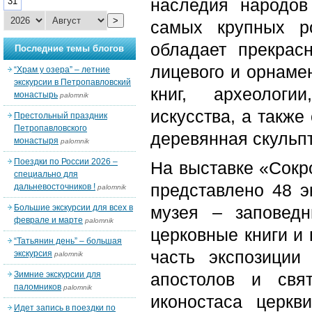
наследия народов
31
>
самых крупных р
обладает прекрас
Последние темы блогов
лицевого и орнаме
“Храм у озера” – летние
экскурсии в Петропавловский
книг, археологи
монастырь
palomnik
искусства, а также
Престольный праздник
Петропавловского
деревянная скульпт
монастыря
palomnik
Поездки по России 2026 –
На выставке «Сокр
специально для
представлено 48 э
дальневосточников !
palomnik
Большие экскурсии для всех в
музея – заповедн
феврале и марте
palomnik
церковные книги и
“Татьянин день” – большая
часть экспозиции
экскурсия
palomnik
Зимние экскурсии для
апостолов и свя
паломников
palomnik
иконостаса церкв
Идет запись в поездки по