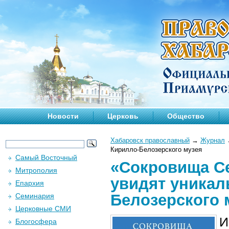
Новости
Церковь
Общество
Хабаровск православный
→
Журнал
Кирилло-Белозерского музея
Самый Восточный
«Сокровища Се
Митрополия
увидят уникал
Епархия
Белозерского 
Семинария
Церковные СМИ
И
Блогосфера