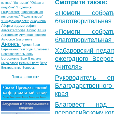
Смотрите также:
"Образ и
витязь"
"Ландыши"
подобие"
"Поделись
«Помоги собра
Рождеством"
"Православная
инициатива"
"Радость веры"
благотворительная
"Синдром радости"
Аборигены
Аборты и демография
«Помоги собра
Автокатастрофа
Аксиос
Акция
Алкоголизм
Амурская епархия
благотворительная
Амурское благочиние
Анонсы
Армия
Бари
Хабаровский педаг
Беременность и роды
Благовест
Благотворительность
ежегодного Всерос
Богословие
Брак
В начале
Вера
было слово
Великий пост
учителя»
Викариатство
Вопросы
Руководитель е
Показать все теги
Благодарственног
края
Благовест над
всероссийскому ко