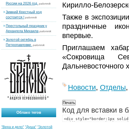
Кирилло-Белозерск
России на 2026 год.
palomnik
Зимний Крестный ход
Также в экспозици
состоится !
palomnik
праздничные ико
Престольный праздник у
Архангела Михаила
palomnik
впервые.
Золотой октябрь в
Петропавловке.
palomnik
Приглашаем хабар
«Сокровища Се
Дальневосточного 
Новости
,
Отделы
Код для вставки в 
Облако тегов
"Вера и дело"
"Душа"
"Золотой