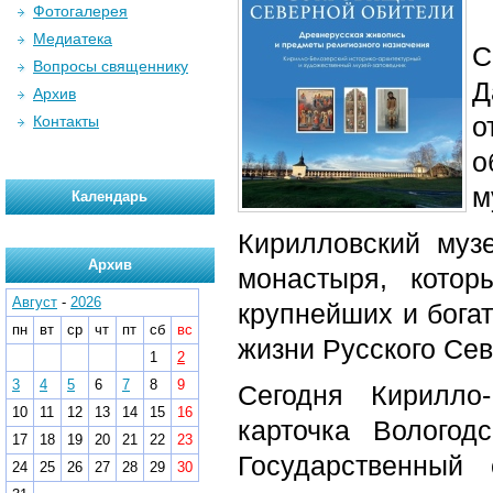
Фотогалерея
Медиатека
С
Вопросы священнику
Д
Архив
о
Контакты
о
м
Календарь
Кирилловский муз
Архив
монастыря, кото
Август
-
2026
крупнейших и бога
пн
вт
ср
чт
пт
сб
вс
жизни Русского Сев
1
2
3
4
5
6
7
8
9
Сегодня Кирилло-
10
11
12
13
14
15
16
карточка Волого
17
18
19
20
21
22
23
Государственный
24
25
26
27
28
29
30