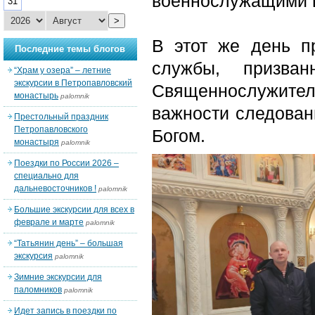
военнослужащими в
31
>
В этот же день п
Последние темы блогов
службы, призва
“Храм у озера” – летние
экскурсии в Петропавловский
Священнослужите
монастырь
palomnik
важности следован
Престольный праздник
Петропавловского
Богом.
монастыря
palomnik
Поездки по России 2026 –
специально для
дальневосточников !
palomnik
Большие экскурсии для всех в
феврале и марте
palomnik
“Татьянин день” – большая
экскурсия
palomnik
Зимние экскурсии для
паломников
palomnik
Идет запись в поездки по