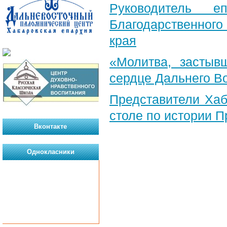
Руководитель е
Благодарственног
края
«Молитва, застыв
сердце Дальнего В
Представители Хаб
столе по истории 
Вконтакте
Однокласники