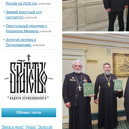
России на 2026 год.
palomnik
Зимний Крестный ход
состоится !
palomnik
Престольный праздник у
Архангела Михаила
palomnik
Золотой октябрь в
Петропавловке.
palomnik
Облако тегов
"Вера и дело"
"Душа"
"Золотой