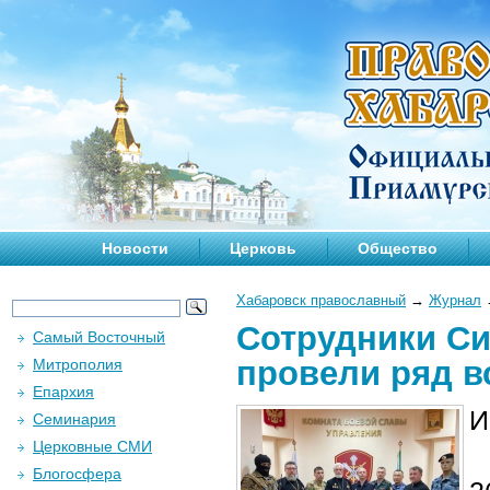
Новости
Церковь
Общество
Хабаровск православный
→
Журнал
Сотрудники Си
Самый Восточный
провели ряд в
Митрополия
Епархия
И
Семинария
Церковные СМИ
Блогосфера