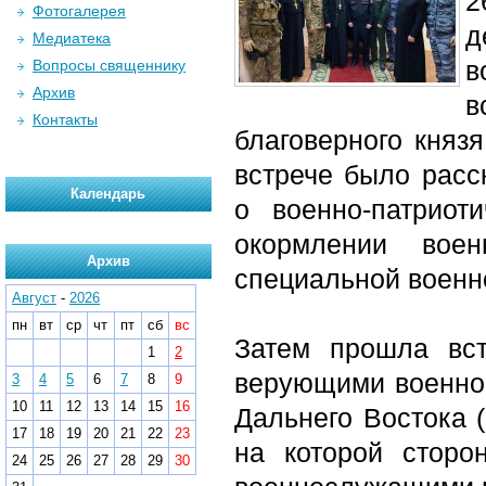
2
Фотогалерея
д
Медиатека
в
Вопросы священнику
Архив
в
Контакты
благоверного княз
встрече было расс
Календарь
о военно-патриот
окормлении вое
Архив
специальной военн
Август
-
2026
пн
вт
ср
чт
пт
сб
вс
Затем прошла вс
1
2
верующими военно
3
4
5
6
7
8
9
10
11
12
13
14
15
16
Дальнего Востока
17
18
19
20
21
22
23
на которой сторо
24
25
26
27
28
29
30