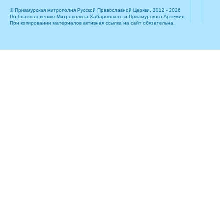
© Приамурская митрополия Русской Православной Церкви, 2012 - 2026
По благословению Митрополита Хабаровского и Приамурского Артемия.
При копировании материалов активная ссылка на сайт обязательна.