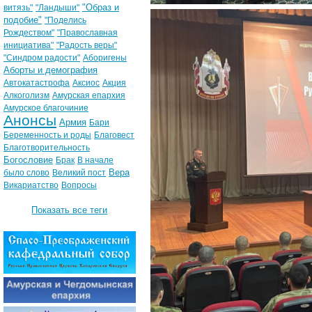
"Образ и
витязь"
"Ландыши"
подобие"
"Поделись
Рождеством"
"Православная
инициатива"
"Радость веры"
"Синдром радости"
Аборигены
Аборты и демография
Автокатастрофа
Аксиос
Акция
Алкоголизм
Амурская епархия
Амурское благочиние
Анонсы
Армия
Бари
Беременность и роды
Благовест
Благотворительность
Богословие
Брак
В начале
Вера
было слово
Великий пост
Викариатство
Вопросы
Показать все теги