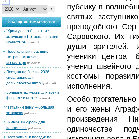
31
публику в волшебн
>
святых заступник
Последние темы блогов
преподобного Сер
“Храм у озера” – летние
Саровского. Их ти
экскурсии в Петропавловский
монастырь
palomnik
души зрителей. 
Престольный праздник
ученики центра,
Петропавловского
монастыря
palomnik
учениц швейного 
Поездки по России 2026 –
костюмы поразил
специально для
дальневосточников !
palomnik
исполнения.
Большие экскурсии для всех в
Особо трогательно
феврале и марте
palomnik
и его жены Аграф
“Татьянин день” – большая
экскурсия
palomnik
произведения Н
Зимние экскурсии для
одиночестве под
паломников
palomnik
искренняя вера в Б
Идет запись в поездки по