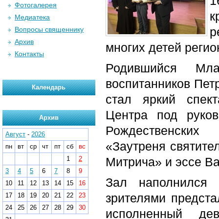
1
Фотогалерея
к
Медиатека
р
Вопросы священнику
Архив
многих детей реги
Контакты
Родившийся Мл
воспитанников Пет
Календарь
стал яркий спект
Центра под руков
Архив
Рождественских 
Август
-
2026
«Заутреня святите
пн
вт
ср
чт
пт
сб
вс
1
2
Митрича» и эссе В
3
4
5
6
7
8
9
Зал наполнился 
10
11
12
13
14
15
16
зрителями предста
17
18
19
20
21
22
23
24
25
26
27
28
29
30
исполненный дев