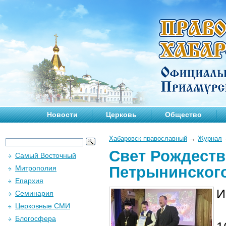
Новости
Церковь
Общество
Хабаровск православный
→
Журнал
Свет Рождеств
Самый Восточный
Петрынинского
Митрополия
Епархия
И
Семинария
Церковные СМИ
Блогосфера