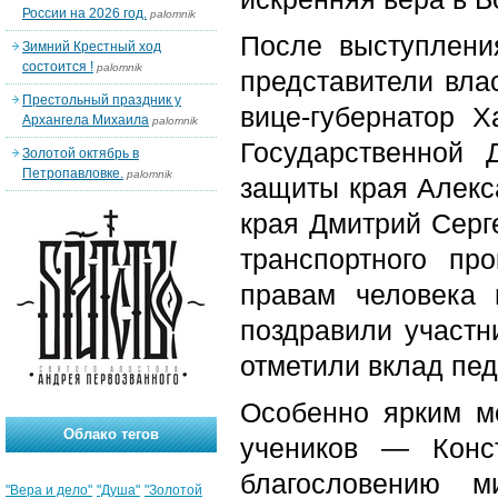
России на 2026 год.
palomnik
После выступлени
Зимний Крестный ход
состоится !
palomnik
представители вла
Престольный праздник у
вице-губернатор Х
Архангела Михаила
palomnik
Государственной
Золотой октябрь в
Петропавловке.
palomnik
защиты края Алекс
края Дмитрий Серг
транспортного пр
правам человека 
поздравили участн
отметили вклад пед
Особенно ярким м
Облако тегов
учеников — Конс
благословению м
"Вера и дело"
"Душа"
"Золотой