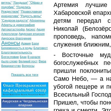
"Образ и
витязь"
"Ландыши"
Артемия лучшие
подобие"
"Поделись
Хабаровской епарх
Рождеством"
"Православная
инициатива"
"Радость веры"
детям передал с
"Синдром радости"
Аборигены
Аборты и демография
Николай (Белозёр
Автокатастрофа
Аксиос
Акция
Алкоголизм
Амурская епархия
проповедь, напо
Амурское благочиние
Анонсы
служения ближним,
Армия
Бари
Беременность и роды
Благовест
Благотворительность
- Восточные муд
Богословие
Брак
В начале
богослужебных пе
Вера
было слово
Великий пост
Викариатство
Вопросы
пришли поклонить
Показать все теги
Само Небо, ― а н
убогой пещере и п
Всесильный Господ
Пришел, чтобы поне
греха и смерти. Э