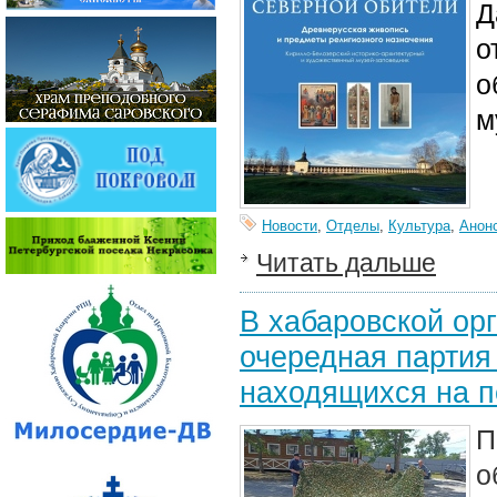
Д
о
о
м
Новости
,
Отделы
,
Культура
,
Анон
Читать дальше
В хабаровской ор
очередная партия
находящихся на 
о