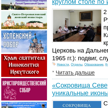
круглом столе по
2
Р
п
К
к
Церковь на Дальнем
1965 гг.): подвиг, 
Новости
,
Отделы
,
Образование
,
К
Читать дальше
«Сокровища Север
уникальные иконы
С