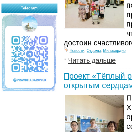
п
Telegram
п
п
ч
достоин счастливог
Новости
,
Отделы
,
Милосердие
Читать дальше
Проект «Тёплый р
открытым сердцам
П
Х
о
с