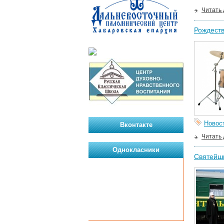
Читать
Рождеств
Новос
Вконтакте
Читать
Однокласники
Святейши