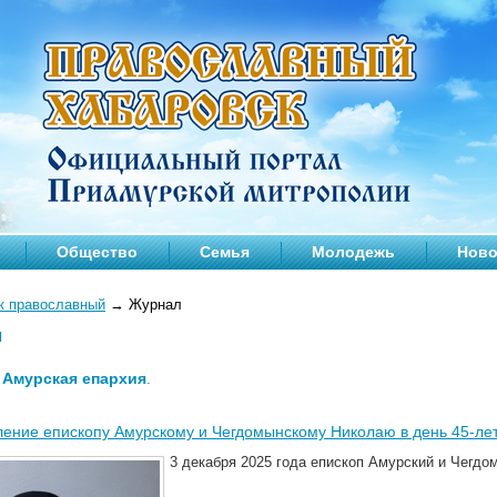
Общество
Семья
Молодежь
Ново
к православный
→
Журнал
л
—
Амурская епархия
.
ение епископу Амурскому и Чегдомынскому Николаю в день 45-лет
3 декабря 2025 года епископ Амурский и Чегдо