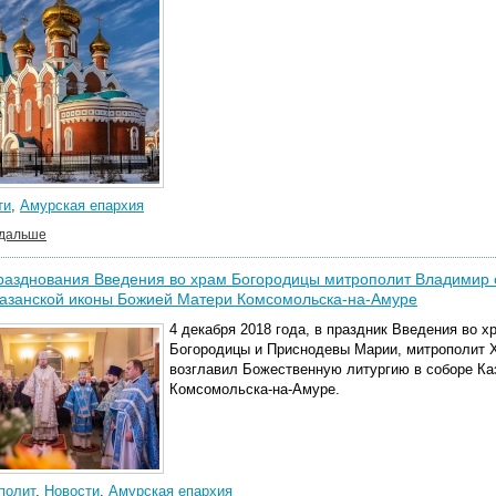
ти
,
Амурская епархия
 дальше
разднования Введения во храм Богородицы митрополит Владимир 
Казанской иконы Божией Матери Комсомольска-на-Амуре
4 декабря 2018 года, в праздник Введения во
Богородицы и Приснодевы Марии, митрополит 
возглавил Божественную литургию в соборе Ка
Комсомольска-на-Амуре.
полит
,
Новости
,
Амурская епархия