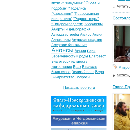
"Образ и
витязь"
"Ландыши"
Читать
подобие"
"Поделись
Рождеством"
"Православная
Состояло
инициатива"
"Радость веры"
"Синдром радости"
Аборигены
Аборты и демография
Автокатастрофа
Аксиос
Акция
Алкоголизм
Амурская епархия
Амурское благочиние
Анонсы
Армия
Бари
Беременность и роды
Благовест
Благотворительность
Богословие
Брак
В начале
Митро
Вера
было слово
Великий пост
Читать
Викариатство
Вопросы
Глава Пр
Показать все теги