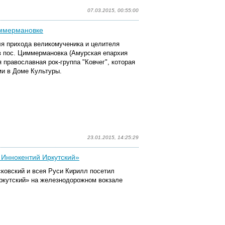
07.03.2015, 00:55:00
иммермановке
ля прихода великомученика и целителя
в пос. Циммермановка (Амурская епархия
православная рок-группа "Ковчег", которая
и в Доме Культуры.
23.01.2015, 14:25:29
 Иннокентий Иркутский»
ковский и всея Руси Кирилл посетил
ркутский» на железнодорожном вокзале