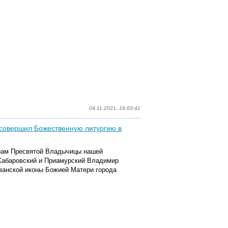
04.11.2021, 16:03:41
совершил Божественную литургию в
 храм Пресвятой Владычицы нашей
Хабаровский и Приамурский Владимир
занской иконы Божией Матери города