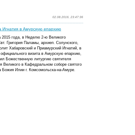
02.08.2016, 23:47:36
а Игнатия в Амурскую епархию
а 2015 года, в Неделю 2-ю Великого
Свт.
Григория
Паламы, архиеп. Солунского,
олит Хабаровский и Приамурский Игнатий, в
 официального визита в Амурскую епархию,
ил Божественную литургию святителя
я Великого в Кафедральном соборе святого
а Божия Илии г. Комсомольска-на-Амуре.