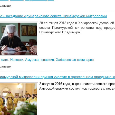
 дальше
сь заседание Архиерейского совета Приамурской митрополии
28 сентября 2018 года в Хабаровской духовно
совета Приамурской митрополии под предсе
Приамурского Владимира.
полит
,
Новости
,
Амурская епархия
,
Хабаровская семинария
 дальше
иамурской митрополии принял участие в престольном празднике 
2 августа 2016 года, в день памяти святого п
Амурской епархии состоялись торжества, посв