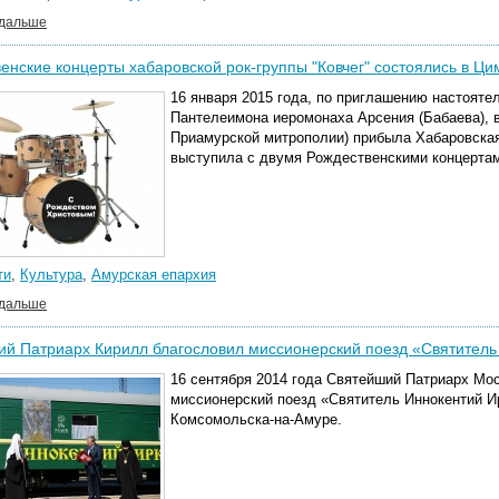
 дальше
енские концерты хабаровской рок-группы "Ковчег" состоялись в Ц
16 января 2015 года, по приглашению настояте
Пантелеимона иеромонаха Арсения (Бабаева), 
Приамурской митрополии) прибыла Хабаровская 
выступила с двумя Рождественскими концертам
ти
,
Культура
,
Амурская епархия
 дальше
й Патриарх Кирилл благословил миссионерский поезд «Святитель
16 сентября 2014 года Святейш
ий Патриарх Мос
миссионерский поезд «Святитель Иннокентий И
Комсомольска-на-Амуре.