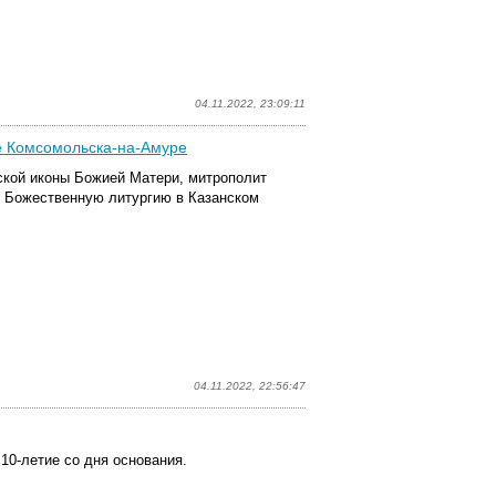
04.11.2022, 23:09:11
е Комсомольска-на-Амуре
нской иконы Божией Матери, митрополит
л
Божественную
литурги
ю
в Казанском
04.11.2022, 22:56:47
10-летие со дня основания.