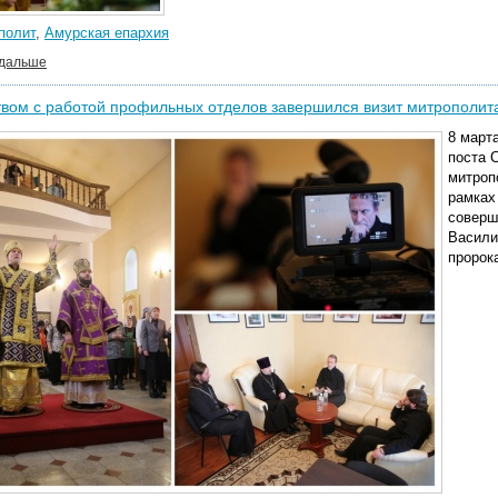
полит
,
Амурская епархия
 дальше
вом с работой профильных отделов завершился визит митрополит
8 март
поста 
митроп
рамках
соверш
Васили
пророк