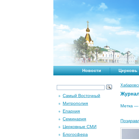
Новости
Церковь
Хабаровс
Журна
Самый Восточный
Митрополия
Метка 
Епархия
Семинария
Поздравл
Церковные СМИ
Блогосфера