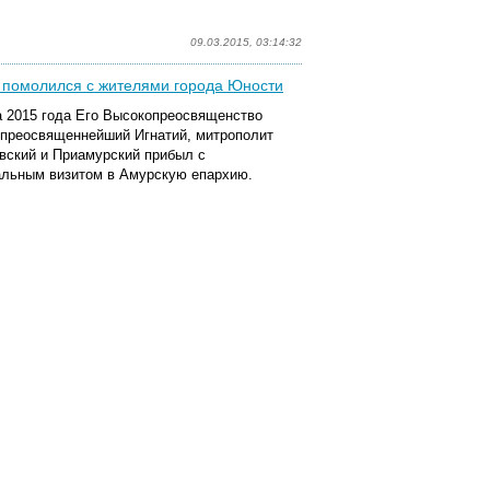
09.03.2015, 03:14:32
 помолился с жителями города Юности
а 2015 года Его Высокопреосвященство
преосвященнейший Игнатий, митрополит
вский и Приамурский прибыл с
льным визитом в Амурскую епархию.