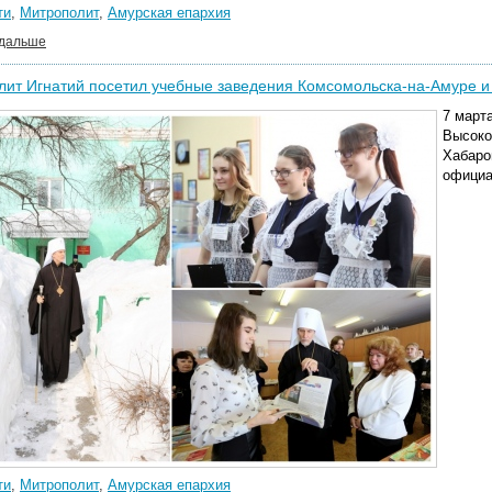
ти
,
Митрополит
,
Амурская епархия
 дальше
ит Игнатий посетил учебные заведения Комсомольска-на-Амуре и
7 март
Высоко
Хабаро
официа
ти
,
Митрополит
,
Амурская епархия