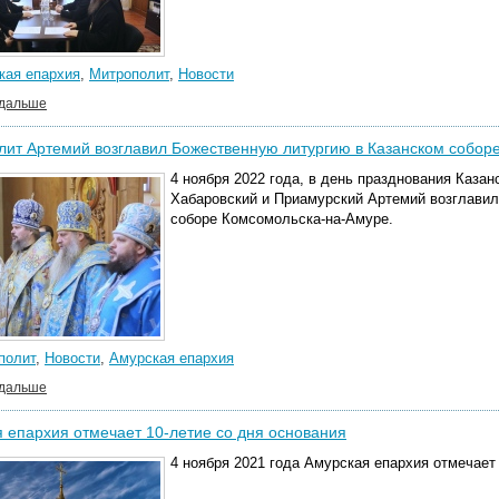
кая епархия
,
Митрополит
,
Новости
 дальше
ит Артемий возглавил Божественную литургию в Казанском собор
4 ноября 2022 года, в день празднования Каза
Хабаровский и Приамурский
Артемий возглави
соборе Комсомольска-на-Амуре.
полит
,
Новости
,
Амурская епархия
 дальше
 епархия отмечает 10-летие со дня основания
4 ноября 2021 года Амурская епархия отмечает 