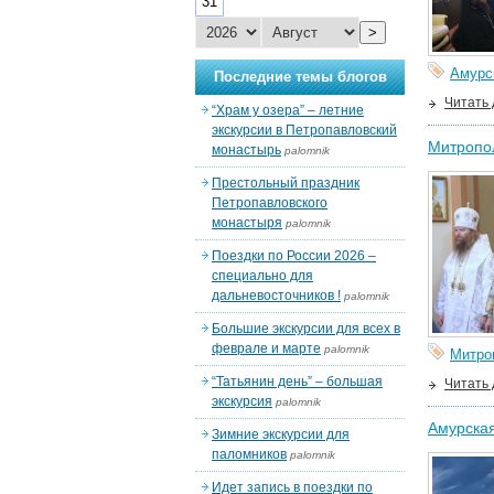
31
>
Амурс
Последние темы блогов
Читать
“Храм у озера” – летние
экскурсии в Петропавловский
Митропол
монастырь
palomnik
Престольный праздник
Петропавловского
монастыря
palomnik
Поездки по России 2026 –
специально для
дальневосточников !
palomnik
Большие экскурсии для всех в
феврале и марте
palomnik
Митро
“Татьянин день” – большая
Читать
экскурсия
palomnik
Амурская
Зимние экскурсии для
паломников
palomnik
Идет запись в поездки по