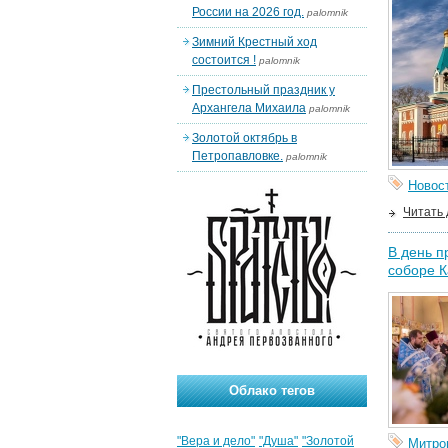
России на 2026 год.
palomnik
Зимний Крестный ход
состоится !
palomnik
Престольный праздник у
Архангела Михаила
palomnik
Золотой октябрь в
Петропавловке.
palomnik
Новос
Читать
В день п
соборе 
Облако тегов
"Вера и дело"
"Душа"
"Золотой
Митро