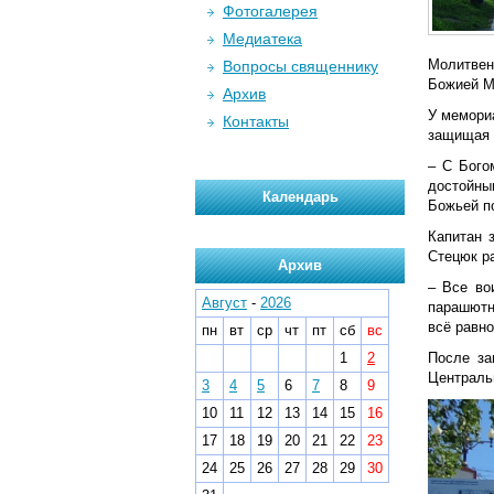
Фотогалерея
Медиатека
Молитвен
Вопросы священнику
Божией М
Архив
У мемори
Контакты
защищая 
– С Бого
достойным
Календарь
Божьей п
Капитан 
Стецюк ра
Архив
– Все во
Август
-
2026
парашютн
всё равно
пн
вт
ср
чт
пт
сб
вс
1
2
После за
Централь
3
4
5
6
7
8
9
10
11
12
13
14
15
16
17
18
19
20
21
22
23
24
25
26
27
28
29
30