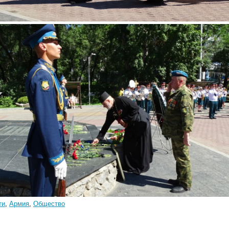
ти
,
Армия
,
Общество