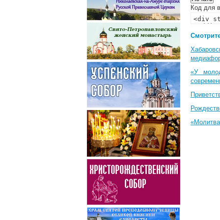
Код для в
Смотрите
Хабаровс
медиафо
«У моло
современ
Приветст
Рождеств
«Молитва