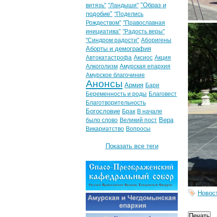
"Образ и
витязь"
"Ландыши"
подобие"
"Поделись
Рождеством"
"Православная
инициатива"
"Радость веры"
"Синдром радости"
Аборигены
Аборты и демография
Автокатастрофа
Аксиос
Акция
Алкоголизм
Амурская епархия
Амурское благочиние
Анонсы
Армия
Бари
Беременность и роды
Благовест
Благотворительность
Богословие
Брак
В начале
Вера
было слово
Великий пост
Викариатство
Вопросы
Показать все теги
Новос