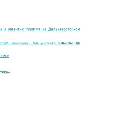
ти и развитию туризма на Дальневосточном
енник рассказал как донести смыслы до
семьи
стока»