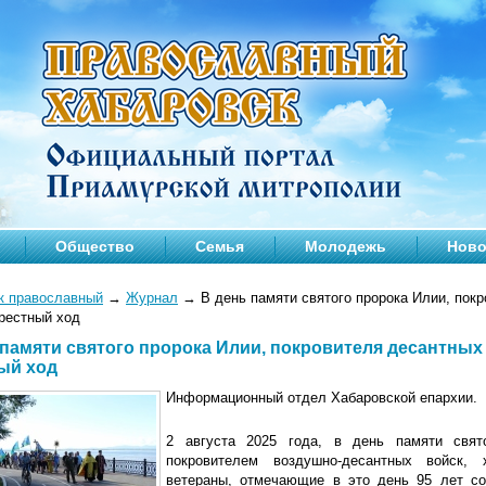
Общество
Семья
Молодежь
Ново
к православный
→
Журнал
→
В день памяти святого пророка Илии, покр
рестный ход
 памяти святого пророка Илии, покровителя десантных
ый ход
Информационный отдел Хабаровской епархии.
2 августа 2025 года, в день памяти свят
покровителем воздушно-десантных войск, 
ветераны, отмечающие в это день 95 лет с