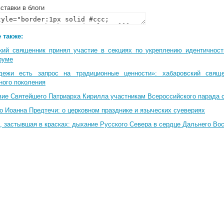
ставки в блоги
 также:
кий священник принял участие в секциях по укреплению идентичнос
руме
дежи есть запрос на традиционные ценности»: хабаровский свящ
ного поколения
вие Святейшего Патриарха Кирилла участникам Всероссийского парада 
о Иоанна Предтечи: о церковном празднике и языческих суевериях
, застывшая в красках: дыхание Русского Севера в сердце Дальнего Во