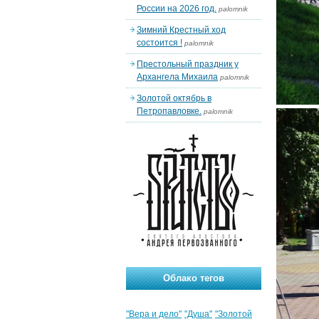
России на 2026 год.
palomnik
Зимний Крестный ход
состоится !
palomnik
Престольный праздник у
Архангела Михаила
palomnik
Золотой октябрь в
Петропавловке.
palomnik
Облако тегов
"Вера и дело"
"Душа"
"Золотой