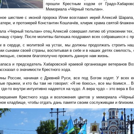
прошли Крестным ходом от Градо-Хабаров
Мемориала «Чёрный тюльпан».
ное шествие с иконой пророка Илии возглавил иерей Алексий Шарапа,
атери, и протоиерей Константин Кошлачёв, клирик храма святой блажен
ала «Черный тюльпан» отец Алексий совершил литию об упокоении тех, 
нашу страну. После молитвы батюшка поздравил всех собравшихся с пр
м в сердце, с молитвой на устах, мы должны продолжать строить на
и сынами своей страны, воспитывая в себе и в наших детях смелость, о
омощью, сможем благополучно прожить данную нам жизнь.
запаса и председатель Хабаровской краевой организации ветеранов В
ссказал о значимости Крестного хода.
ины России, начиная с Древней Руси, все под Богом ходят. У всех 
ые прыжки, и кто бы там не говорил: «Я не боюсь», все мы боимся… Вс
 где-то внутри интуитивно надеется на чудо. А вера чудо – это вера в Бо
вершения Крестного хода и возложения цветов у мемориала «Чёрны
ное кладбище, чтобы отдать дань памяти своим сослуживцам и близким