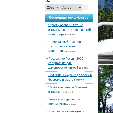
31
>
Последние темы блогов
“Храм у озера” – летние
экскурсии в Петропавловский
монастырь
palomnik
Престольный праздник
Петропавловского
монастыря
palomnik
Поездки по России 2026 –
специально для
дальневосточников !
palomnik
Большие экскурсии для всех в
феврале и марте
palomnik
“Татьянин день” – большая
экскурсия
palomnik
Зимние экскурсии для
паломников
palomnik
Идет запись в поездки по