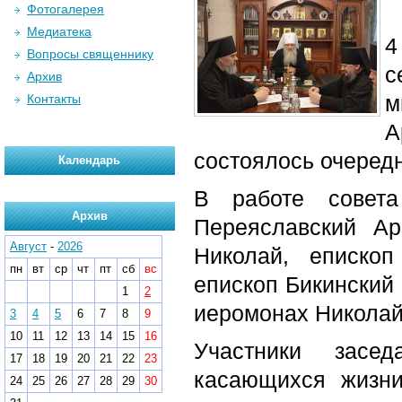
Фотогалерея
Медиатека
4
Вопросы священнику
с
Архив
м
Контакты
А
состоялось очередн
Календарь
В работе совета
Архив
Переяславский Ар
Август
-
2026
Николай, епископ
пн
вт
ср
чт
пт
сб
вс
епископ Бикинский
1
2
иеромонах Николай
3
4
5
6
7
8
9
10
11
12
13
14
15
16
Участники засе
17
18
19
20
21
22
23
касающихся жизни
24
25
26
27
28
29
30