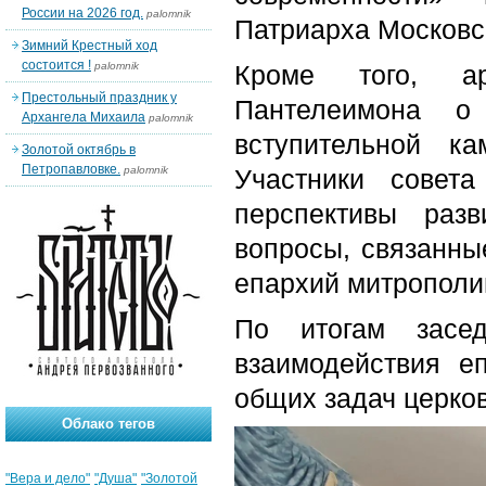
России на 2026 год.
palomnik
Патриарха Московск
Зимний Крестный ход
состоится !
palomnik
Кроме того, ар
Престольный праздник у
Пантелеимона о
Архангела Михаила
palomnik
вступительной к
Золотой октябрь в
Петропавловке.
palomnik
Участники совета
перспективы раз
вопросы, связанны
епархий митрополи
По итогам засе
взаимодействия е
общих задач церко
Облако тегов
"Вера и дело"
"Душа"
"Золотой