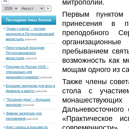
митрополии.
31
>
Первым пунктом 
Последние темы блогов
принесения в п
“Храм у озера” – летние
преподобного Се
экскурсии в Петропавловский
монастырь
palomnik
организационны
Престольный праздник
пребыванием святы
Петропавловского
монастыря
возможность как 
palomnik
Поездки по России 2026 –
мощам одного из с
специально для
дальневосточников !
palomnik
Также члены совет
Большие экскурсии для всех в
стола с участие
феврале и марте
palomnik
монашествующих 
“Татьянин день” – большая
экскурсия
palomnik
Дальневосточного
Зимние экскурсии для
«Практическое и
паломников
palomnik
современности»
Идет запись в поездки по