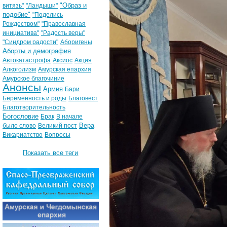
"Образ и
витязь"
"Ландыши"
подобие"
"Поделись
Рождеством"
"Православная
инициатива"
"Радость веры"
"Синдром радости"
Аборигены
Аборты и демография
Автокатастрофа
Аксиос
Акция
Алкоголизм
Амурская епархия
Амурское благочиние
Анонсы
Армия
Бари
Беременность и роды
Благовест
Благотворительность
Богословие
Брак
В начале
Вера
было слово
Великий пост
Викариатство
Вопросы
Показать все теги