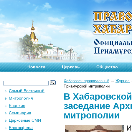
Новости
Церковь
Общество
Хабаровск православный
→
Журнал
Приамурской митрополии
Самый Восточный
В Хабаровской
Митрополия
заседание Арх
Епархия
митрополии
Семинария
Церковные СМИ
И
Блогосфера