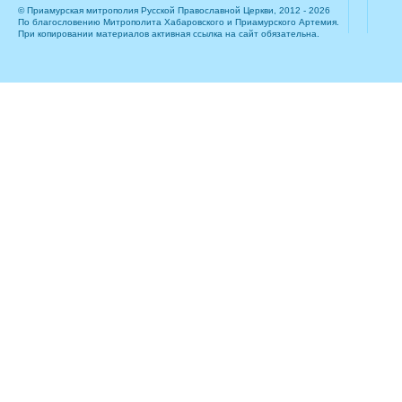
© Приамурская митрополия Русской Православной Церкви, 2012 - 2026
По благословению Митрополита Хабаровского и Приамурского Артемия.
При копировании материалов активная ссылка на сайт обязательна.