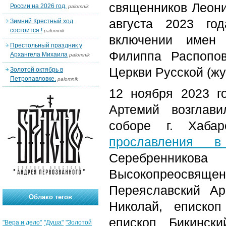
священников Леони
России на 2026 год.
palomnik
августа 2023 г
Зимний Крестный ход
состоится !
palomnik
включении имен 
Престольный праздник у
Филиппа Распопо
Архангела Михаила
palomnik
Церкви Русской (ж
Золотой октябрь в
Петропавловке.
palomnik
12 ноября 2023 г
Артемий возглав
соборе г. Хаба
прославления 
Серебренник
Высокопреосвящ
Переяславский Ар
Облако тегов
Николай, епископ
епископ Бикинск
"Вера и дело"
"Душа"
"Золотой