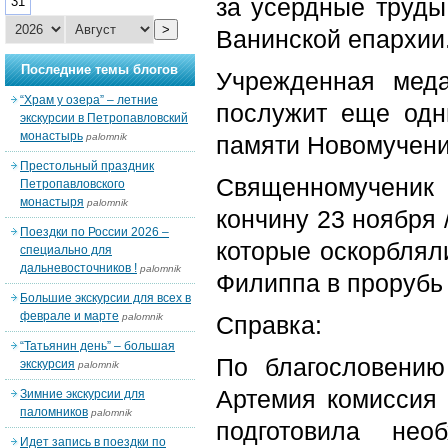
за усердные труды
31
>
Ванинской епархии
Последние темы блогов
Учрежденная мед
“Храм у озера” – летние
послужит еще одн
экскурсии в Петропавловский
монастырь
palomnik
памяти Новомучени
Престольный праздник
Священномученик
Петропавловского
монастыря
palomnik
кончину 23 ноября 
Поездки по России 2026 –
которые оскорбляли
специально для
дальневосточников !
palomnik
Филиппа в прорубь 
Большие экскурсии для всех в
феврале и марте
palomnik
Справка:
“Татьянин день” – большая
По благословению
экскурсия
palomnik
Артемия комиссия 
Зимние экскурсии для
паломников
palomnik
подготовила не
Идет запись в поездки по