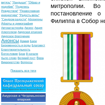
"Образ и
витязь"
"Ландыши"
митрополии.
Во
подобие"
"Поделись
Рождеством"
"Православная
постановление о
инициатива"
"Радость веры"
Филиппа в Собор н
"Синдром радости"
Аборигены
Аборты и демография
Автокатастрофа
Аксиос
Акция
Алкоголизм
Амурская епархия
Амурское благочиние
Анонсы
Армия
Бари
Беременность и роды
Благовест
Благотворительность
Богословие
Брак
В начале
Вера
было слово
Великий пост
Викариатство
Вопросы
Показать все теги