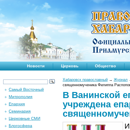
Новости
Церковь
Общество
Хабаровск православный
→
Журнал
священномученика Филиппа Распопо
Самый Восточный
В Ванинской е
Митрополия
учреждена еп
Епархия
священномуче
Семинария
Церковные СМИ
И
Блогосфера