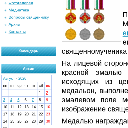
Фотогалерея
Медиатека
П
Вопросы священнику
М
Архив
е
Контакты
священномученика 
Календарь
На лицевой сторон
Архив
красной эмалью 
Август
-
2026
исходящих из цен
пн
вт
ср
чт
пт
сб
вс
медальон, выполне
1
2
эмалевом поле м
3
4
5
6
7
8
9
10
11
12
13
14
15
16
изображение свяще
17
18
19
20
21
22
23
Медалью награжда
24
25
26
27
28
29
30