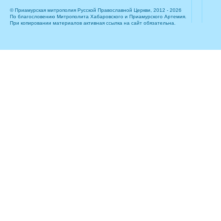
© Приамурская митрополия Русской Православной Церкви, 2012 - 2026
По благословению Митрополита Хабаровского и Приамурского Артемия.
При копировании материалов активная ссылка на сайт обязательна.