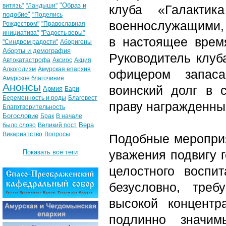
"Образ и
витязь"
"Ландыши"
клуба «Галакти
подобие"
"Поделись
военнослужащими, 
Рождеством"
"Православная
инициатива"
"Радость веры"
в настоящее врем
"Синдром радости"
Аборигены
Аборты и демография
Руководитель клуб
Автокатастрофа
Аксиос
Акция
Алкоголизм
Амурская епархия
офицером запаса
Амурское благочиние
Анонсы
воинский долг в 
Армия
Бари
Беременность и роды
Благовест
праву награжденны
Благотворительность
Богословие
Брак
В начале
Вера
было слово
Великий пост
Викариатство
Вопросы
Подобные мероприя
уважения подвигу 
Показать все теги
целостного воспи
безусловно, тре
высокой концентр
подлинно значим