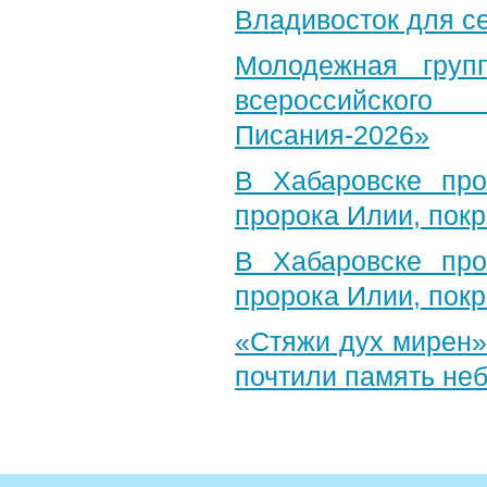
Владивосток для с
Молодежная груп
всероссийского
Писания-2026»
В Хабаровске пр
пророка Илии, пок
В Хабаровске пр
пророка Илии, пок
«Стяжи дух мирен»
почтили память неб