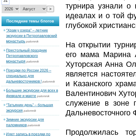
31
турнира узнали о 
>
идеалах и о той ф
Последние темы блогов
глубокой христианс
“Храм у озера” – летние
экскурсии в Петропавловский
монастырь
palomnik
На открытии турни
Престольный праздник
его мама Марина 
Петропавловского
монастыря
palomnik
Хуторская Анна Ол
Поездки по России 2026 –
является настояте
специально для
дальневосточников !
и Казанского храм
palomnik
Большие экскурсии для всех в
Валентинович Хутор
феврале и марте
palomnik
служение в зоне 
“Татьянин день” – большая
экскурсия
Дальневосточного Ф
palomnik
Зимние экскурсии для
паломников
palomnik
Продолжилась то
Идет запись в поездки по