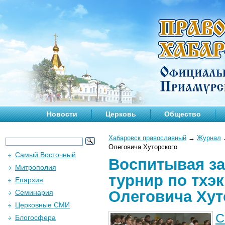
Новости
Церковь
Общество
Хабаровск православный
→
Журнал
Олеговича Хуторского
Самый Восточный
Воспитывая за
Митрополия
турнир по тхэ
Епархия
Олеговича Хут
Семинария
Церковные СМИ
С
Блогосфера