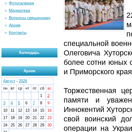
Фотогалерея
Медиатека
2
Вопросы священнику
м
Архив
п
Контакты
специальной военн
Олеговича Хуторск
Календарь
более сотни юных 
и Приморского края
Архив
Август
-
2026
пн
вт
ср
чт
пт
сб
вс
Торжественная це
1
2
памяти и уважен
3
4
5
6
7
8
9
Иннокентий Хуторск
10
11
12
13
14
15
16
свой воинский до
17
18
19
20
21
22
23
24
25
26
27
28
29
30
операции на Укра