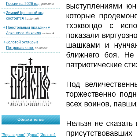
России на 2026 год.
выступлениями юны
palomnik
Зимний Крестный ход
которые продемон
состоится !
palomnik
тхэквондо с испо
Престольный праздник у
Архангела Михаила
показали виртуозн
palomnik
Золотой октябрь в
шашками и нунча
Петропавловке.
palomnik
ближнего боя. Не
патриотические сти
Под величественн
торжественно подн
всех воинов, павши
Облако тегов
Нельзя не сказать 
присутствовавших 
"Вера и дело"
"Душа"
"Золотой