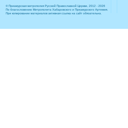
© Приамурская митрополия Русской Православной Церкви, 2012 - 2026
По благословению Митрополита Хабаровского и Приамурского Артемия.
При копировании материалов активная ссылка на сайт обязательна.