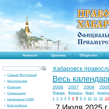
Новости
Церковь
Общество
Хабаровск правосл
Самый Восточный
Весь календар
Митрополия
2006
2007
2008
200
Епархия
Январь
Февраль
Март
Апрел
Семинария
1
2
3
4
5
6
7
8
9
10
11
12
13
Церковные СМИ
7 Июля 2025 г.
Блогосфера