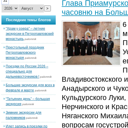
31
Глава Приамурско
>
часовню на Больш
Последние темы блогов
6
“Храм у озера” – летние
м
экскурсии в Петропавловский
монастырь
palomnik
П
Престольный праздник
У
Петропавловского
монастыря
palomnik
е
Поездки по России 2026 –
П
специально для
дальневосточников !
palomnik
Владивостокского 
Большие экскурсии для всех в
Анадырского и Чуко
феврале и марте
palomnik
Кульдурского Луки,
“Татьянин день” – большая
экскурсия
palomnik
Нерчинского и Крас
Зимние экскурсии для
Няганского Михаила
паломников
palomnik
вопросам госустро
Идет запись в поездки по