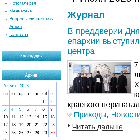
Фотогалерея
Медиатека
Журнал
Вопросы священнику
Архив
В преддверии Дня
Контакты
епархии выступил
центра
Календарь
7
л
Архив
Х
Август
-
2026
к
пн
вт
ср
чт
пт
сб
вс
1
2
краевого перинатал
3
4
5
6
7
8
9
Приходы
,
Новост
10
11
12
13
14
15
16
17
18
19
20
21
22
23
Читать дальше
24
25
26
27
28
29
30