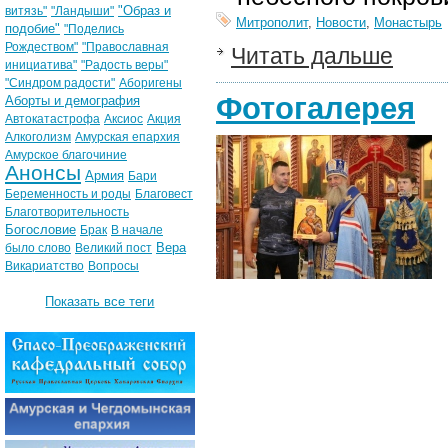
"Образ и
витязь"
"Ландыши"
Митрополит
,
Новости
,
Монастырь
подобие"
"Поделись
Рождеством"
"Православная
Читать дальше
инициатива"
"Радость веры"
"Синдром радости"
Аборигены
Фотогалерея
Аборты и демография
Автокатастрофа
Аксиос
Акция
Алкоголизм
Амурская епархия
Амурское благочиние
Анонсы
Армия
Бари
Беременность и роды
Благовест
Благотворительность
Богословие
Брак
В начале
Вера
было слово
Великий пост
Викариатство
Вопросы
Показать все теги