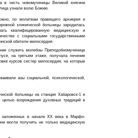
а в честь новомученицы Великой княгини
 лица узнали волю Божию.
ожно, по молитвам правящего архиерея и
орожной клинической больницы зародилась
вать квалифицированную медицинскую и
ичестве с социальными государственными
инской обители милосердия.
ение служить молебны Преподобномученице
пусе, на третьем этаже, получала лечение
овке курсов сестер милосердия, на которые
ваивали азы социальной, психологической,
ческой больницы на станции Хабаровск-1 и
с целью возрождения духовных традиций в
й, заложенных в начале XX века в Марфо-
они могли получить не только медицинскую