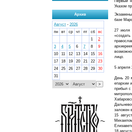
Первый н
Указом пр
Архив
Экзамены
базе Мар
Август
-
2026
27 июля 
пн
вт
ср
чт
пт
сб
вс
«создать
1
2
правосла
архиерее
3
4
5
6
7
8
9
возможно
10
11
12
13
14
15
16
лицо.
17
18
19
20
21
22
23
5 апреля 
24
25
26
27
28
29
30
31
День 20 
епархии 
>
прибыл с 
митропол
Хабаровс
Дальнево
заложен 
15 авгус
Михаилом
Елизавет
18 август