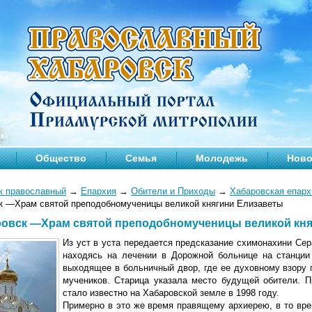
Общество
Семья
Молодежь
Ново
к православный
→
Епархия
→
Обители и Приходы
→
Хабаровская епарх
к —Храм святой преподобномученицы великой княгини Елизаветы
аровск —Храм святой преподобномученицы великой кн
Из уст в уста передается предсказание схимонахини Сер
находясь на лечении в Дорожной больнице на станции
выходящее в больничный двор, где ее духовному взору 
мучеников. Старица указала место будущей обители. 
стало известно на Хабаровской земле в 1998 году.
Примерно в это же время правящему архиерею, в то вр