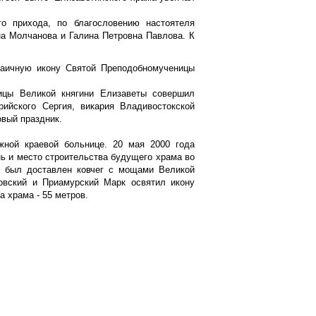
го прихода, по благословению настоятеля
на Молчанова и Галина Петровна Павлова. К
заичную икону Святой Преподобномученицы
ицы Великой княгини Елизаветы совершил
ийского Сергия, викария Владивостокской
овый праздник.
жной краевой больнице. 20 мая 2000 года
нь и место строительства будущего храма во
у был доставлен ковчег с мощами Великой
овский и Приамурский Марк освятил икону
 храма - 55 метров.