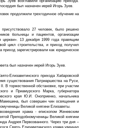
орь Зуев возглавили организацию прихода.
лосердия был назначен иерей Игорь Зуев.
еловек продолжили трехгодичное обучение на
 присутствовало 27 человек, было решено
ников больницы и пациентов, организации
я церкви». 13 декабря 1999 года правящим
вой цикл строительства, и приход получил
а приход зарегистрировали как юридическое
вета был назначен иерей Игорь Зуев.
вято-Елизаветинского прихода Хабаровской
емя существования Патриаршества на Руси,
I. В торжественной обстановке, при участии
ского и Приамурского Марка, губернатора
вского края Ю.И. Оноприенко, начальника
. Мамешина, был совершен чин освящения и
номученицы Великой княгини Елизаветы.
 возведения храма - епископом Женевским
вятой Преподобномученицы Великой княгини
нда Андрея Первозванного. Через три дня –
егося Свято- Елизаветинского храма увенчал