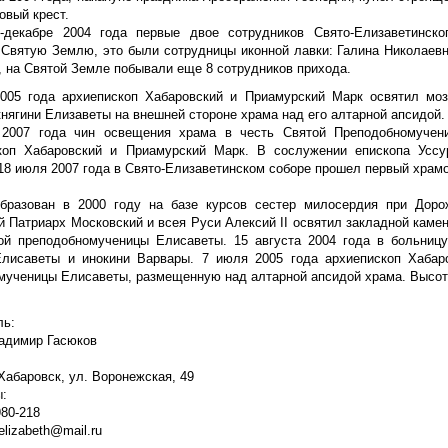
овый крест.
-декабре 2004 года первые двое сотрудников Свято-Елизаветинско
 Святую Землю, это были сотрудницы иконной лавки: Галина Николаев
, на Святой Земле побывали еще 8 сотрудников прихода.
005 года архиепископ Хабаровский и Приамурский Марк освятил мо
нягини Елизаветы на внешней стороне храма над его алтарной апсидой.
2007 года чин освещения храма в честь Святой Преподобномучен
коп Хабаровский и Приамурский Марк. В сослужении епископа Уссур
 18 июля 2007 года в Свято-Елизаветинском соборе прошел первый храм
бразован в 2000 году на базе курсов сестер милосердия при Доро
й Патриарх Московский и всея Руси Алексий II освятил закладной каме
ой преподобномученицы Елисаветы. 15 августа 2004 года в больниц
Елисаветы и инокини Варвары. 7 июля 2005 года архиепископ Хабар
мученицы Елисаветы, размещенную над алтарной апсидой храма. Высота
ль:
адимир Гасюков
 Хабаровск, ул. Воронежская, 49
:
980-218
elizabeth@mail.ru