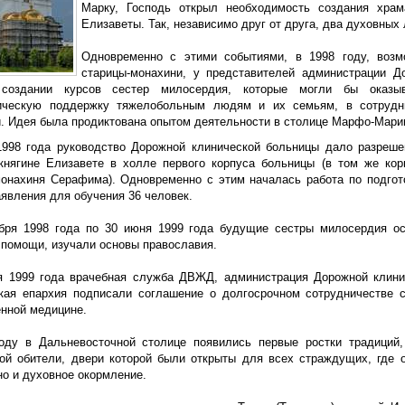
Марку, Господь открыл необходимость создания храм
Елизаветы. Так, независимо друг от друга, два духовных
Одновременно с этими событиями, в 1998 году, возм
старицы-монахини, у представителей администрации Д
создании курсов сестер милосердия, которые могли бы оказы
ическую поддержку тяжелобольным людям и их семьям, в сотрудн
. Идея была продиктована опытом деятельности в столице Марфо-Мари
998 года руководство Дорожной клинической больницы дало разреш
княгине Елизавете в холле первого корпуса больницы (в том же кор
монахиня Серафима). Одновременно с этим началась работа по подгот
явления для обучения 36 человек.
бря 1998 года по 30 июня 1999 года будущие сестры милосердия ос
 помощи, изучали основы православия.
я 1999 года врачебная служба ДВЖД, администрация Дорожной клини
кая епархия подписали соглашение о долгосрочном сотрудничестве 
енной медицине.
оду в Дальневосточной столице появились первые ростки традици
ой обители, двери которой были открыты для всех страждущих, где 
но и духовное окормление.