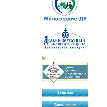
Вконтакте
Однокласники