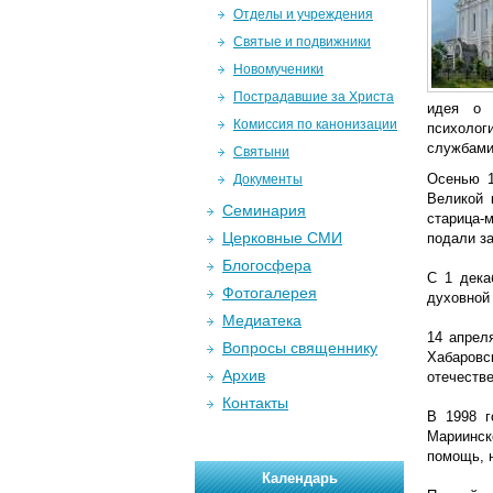
Отделы и учреждения
Святые и подвижники
Новомученики
Пострадавшие за Христа
идея о 
Комиссия по канонизации
психолог
службами
Святыни
Осенью 1
Документы
Великой 
Семинария
старица-
Церковные СМИ
подали за
Блогосфера
С 1 дека
Фотогалерея
духовной
Медиатека
14 апрел
Вопросы священнику
Хабаровс
Архив
отечеств
Контакты
В 1998 г
Мариинск
помощь, 
Календарь