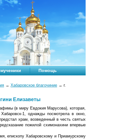
мученики
Помощь
ия
→
Хабаровское благочиние
→
г.
ягини Елизаветы
афимы (в миру Евдокия Марусова), которая,
 Хабаровск-1, однажды посмотрела в окно,
предстал храм, возведенный в честь святых
Предсказание пожилой схимонахини впервые
емя, епископу Хабаровскому и Приамурскому