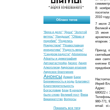
семиметр
В ноябре
посетили
2010 году
Облако тегов
7 июля 2
Великой к
"Вера и дело"
"Душа"
"Золотой
15 июня 
"Образ и
витязь"
"Ландыши"
архиепис
подобие"
"Поделись
епархии.
Рождеством"
"Православная
инициатива"
"Радость веры"
Приход о
"Синдром радости"
Аборигены
святейши
Аборты и демография
имя свят
Автокатастрофа
Аксиос
Акция
княгини 
Алкоголизм
Амурская епархия
предобно
Амурское благочиние
Анонсы
Армия
Бари
Настояте
Беременность и роды
Благовест
Иерей Вл
Благотворительность
Адрес:
Богословие
Брак
В начале
680022 г.
Вера
было слово
Великий пост
Телефоны
Викариатство
Вопросы
980-771; 
email: st.
Показать все теги