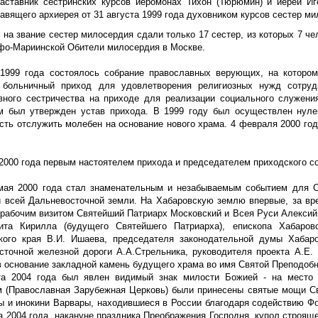
аставник сестринских курсов иеромонах Тихон (Тюрюмин) и иерей Иг
авящего архиерея от 31 августа 1999 года духовником курсов сестер ми
 на звание сестер милосердия сдали только 17 сестер, из которых 7 ч
фо-Мариинской Обители милосердия в Москве.
1999 года состоялось собрание православных верующих, на котором
 больничный приход для удовлетворения религиозных нужд сотруд
вного сестричества на приходе для реализации социального служени
м был утвержден устав прихода. В 1999 году был осуществлен нуле
сть отслужить молебен на основание нового храма. 4 февраля 2000 год
2000 года первым настоятелем прихода и председателем приходского со
мая 2000 года стал знаменательным и незабываемым событием для С
и всей Дальневосточной земли. На Хабаровскую землю впервые, за вр
рабочим визитом Святейший Патриарх Московский и Всея Руси Алексий I
ита Кирилла (будущего Святейшего Патриарха), епископа Хабаров
кого края В.И. Ишаева, председателя законодательной думы Хабаро
сточной железной дороги А.А.Стрельника, руководителя проекта А.Е
в основание закладной камень будущего храма во имя Святой Преподоб
та 2004 года был явлен видимый знак милости Божией - на место
 (Православная Зарубежная Церковь) были принесены святые мощи С
ы и инокини Варвары, находившиеся в России благодаря содействию Фо
а 2004 года, накануне праздника Преображения Господня, купол строящ