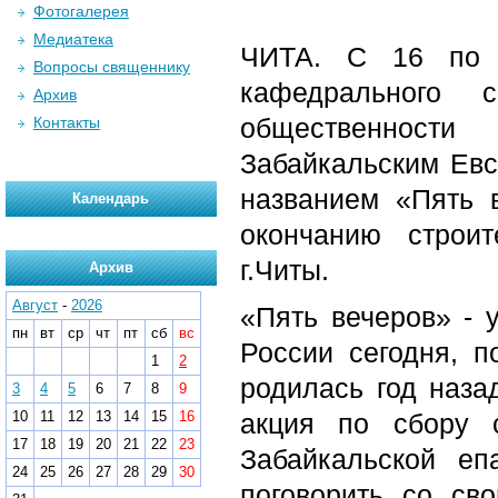
Фотогалерея
Медиатека
ЧИТА. С 16 по 2
Вопросы священнику
кафедрального 
Архив
общественност
Контакты
Забайкальским Евс
названием «Пять 
Календарь
окончанию строит
г.Читы.
Архив
Август
-
2026
«Пять вечеров» - 
пн
вт
ср
чт
пт
сб
вс
России сегодня, п
1
2
родилась год наза
3
4
5
6
7
8
9
10
11
12
13
14
15
16
акция по сбору с
17
18
19
20
21
22
23
Забайкальской еп
24
25
26
27
28
29
30
поговорить со с