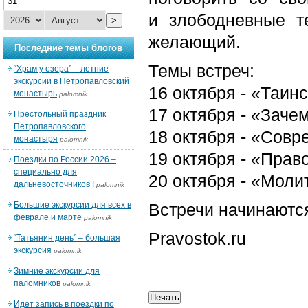
31
и злободневные т
>
желающий.
Последние темы блогов
Темы встреч:
“Храм у озера” – летние
экскурсии в Петропавловский
16 октября - «Таин
монастырь
palomnik
17 октября - «Заче
Престольный праздник
Петропавловского
18 октября - «Совр
монастыря
palomnik
19 октября - «Прав
Поездки по России 2026 –
специально для
20 октября - «Моли
дальневосточников !
palomnik
Большие экскурсии для всех в
Встречи начинаются
феврале и марте
palomnik
Pravostok.ru
“Татьянин день” – большая
экскурсия
palomnik
Зимние экскурсии для
паломников
palomnik
Идет запись в поездки по