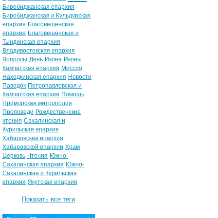
Биробиджанская епархия
Биробиджанская и Кульдурская
епархия
Благовещенская
епархия
Благовещенская и
Тындинская епархия
Владивостокская епархия
Вопросы
День
Икона
Иконы
Камчатская епархия
Миссия
Находкинская епархия
Новости
Паводок
Петропавловская и
Камчатская епархия
Помощь
Приморская митрополия
Проповеди
Рождественские
чтения
Сахалинская и
Курильская епархия
Хабаровская епархия
Хабаровской епархии
Храм
Церковь
Чтения
Южно-
Сахалинская епархия
Южно-
Сахалинская и Курильская
епархия
Якутская епархия
Показать все теги