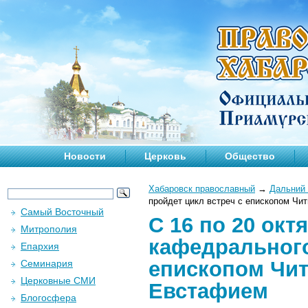
Новости
Церковь
Общество
Хабаровск православный
→
Дальний 
пройдет цикл встреч с епископом Чи
Самый Восточный
С 16 по 20 окт
Митрополия
кафедрального
Епархия
епископом Чит
Семинария
Церковные СМИ
Евстафием
Блогосфера