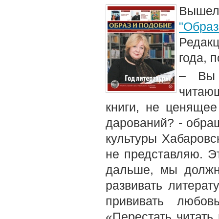
Вышел
"Обра
Редакц
года, 
– Вы 
читающ
книги, не ценяще
дарований? - обращ
культуры Хабаровс
не представляю. Э
дальше, мы должн
развивать литерат
прививать любов
«Перестать читать 