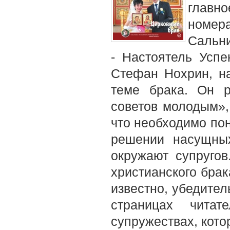
главно
номер
Сальни
- Настоятель Успе
Стефан Нохрин, на
теме брака. Он р
советов молодым», 
что необходимо по
решении насущны
окружают супругов
христианского брак
известно, убедител
страницах чита
супружествах, кото