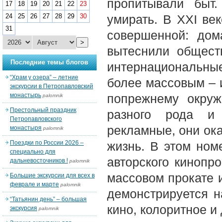
пропитывали быт
17
18
19
20
21
22
23
24
25
26
27
28
29
30
умирать. В XXI ве
31
совершенной: дом
>
вытеснили общест
Последние темы блогов
интернациональн
“Храм у озера” – летние
более массовым – 
экскурсии в Петропавловский
монастырь
попрежнему окру
palomnik
Престольный праздник
разного рода и 
Петропавловского
рекламные, они ок
монастыря
palomnik
Поездки по России 2026 –
жизнь. В этом ном
специально для
авторского кинопро
дальневосточников !
palomnik
массовом прокате 
Большие экскурсии для всех в
феврале и марте
palomnik
демонстрируется н
“Татьянин день” – большая
кино, колоритное и
экскурсия
palomnik