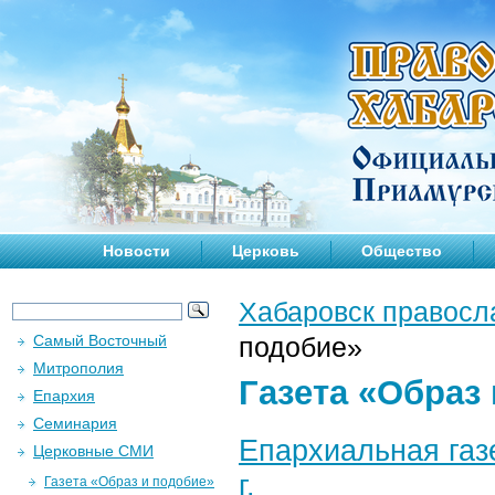
Новости
Церковь
Общество
Хабаровск правосл
Самый Восточный
подобие»
Митрополия
Газета «Образ
Епархия
Семинария
Епархиальная газ
Церковные СМИ
г.
Газета «Образ и подобие»