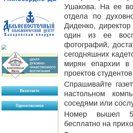
Ушакова. На ее во
отдела по духовн
Диденко, директор
один из ее восп
фотографий, доста
сегодняшних кадето
мирян епархии в 
проектов студентов
Спрашивайте газе
Вконтакте
настольном комп
соседями или сосл
Однокласники
Номер вышел 5-
бесплатно на прих