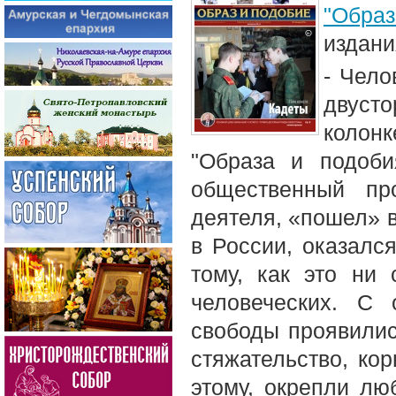
"Образ
издани
- Чело
двусто
колонк
"Образа и подоби
общественный пр
деятеля, «пошел» в
в России, оказалс
тому, как это ни 
человеческих. С 
свободы проявилис
стяжательство, кор
этому, окрепли лю