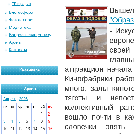
ТВ и радио
Вышел
Блогосфера
"Образ
Фотогалерея
Медиатека
- Иску
Вопросы священнику
европе
Архив
своей
Контакты
главны
аттракцион начала
Календарь
Кинофабрики рабо
много, залы кинот
Архив
тяготы и непост
Август
-
2026
коллективный тран
пн
вт
ср
чт
пт
сб
вс
1
2
вошло почти в ка
3
4
5
6
7
8
9
словечки опять
10
11
12
13
14
15
16