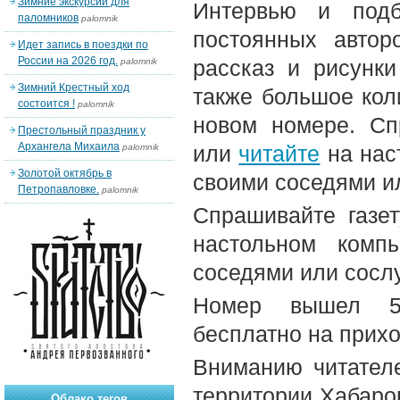
Зимние экскурсии для
Интервью и подб
паломников
palomnik
постоянных автор
Идет запись в поездки по
России на 2026 год.
рассказ и рисунк
palomnik
Зимний Крестный ход
также большое коли
состоится !
palomnik
новом номере. Сп
Престольный праздник у
Архангела Михаила
или
читайте
на нас
palomnik
Золотой октябрь в
своими соседями и
Петропавловке.
palomnik
Спрашивайте газе
настольном комп
соседями или сосл
Номер вышел 5-
бесплатно на прих
Вниманию читателе
территории Хабаров
Облако тегов