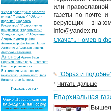
или православной
"Вера и дело"
"Душа"
"Золотой
газеты по почте и
"Образ и
витязь"
"Ландыши"
подобие"
верующих знако
"Поделись
Рождеством"
"Православная
info@yandex.ru
инициатива"
"Радость веры"
"Синдром радости"
Аборигены
Скачать номер в ф
Аборты и демография
Автокатастрофа
Аксиос
Акция
Алкоголизм
Амурская епархия
Амурское благочиние
Анонсы
Армия
Бари
Беременность и роды
Благовест
Благотворительность
Богословие
Брак
В начале
"Образ и подобие
Вера
было слово
Великий пост
Викариатство
Вопросы
Читать дальше
Показать все теги
Епархиальная газе
Вышел