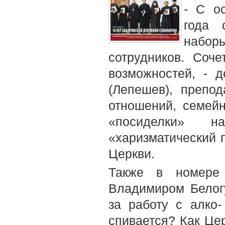
- С о
года 
наборы
сотрудников. Соч
возможностей, - 
(Лепешев), препод
отношений, семей
«посиделки» н
«харизматический 
Церкви.
Также в номере
Владимиром Белог
за работу с алко
спивается? Как Це