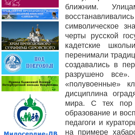
ближним. Улица
восстанавливалис
символическое зн
черты русской го
кадетские школы
перенимали традиц
создавались в пер
разрушено все».
«полувоенные» кл
дисциплина оград
мира. С тех пор
образование и восп
педагоги и курато
на примере хаба