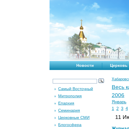
Новости
Церковь
Хабаровс
Весь 
Самый Восточный
2006
Митрополия
Январь
Епархия
1
2
3
4
Семинария
11 Ию
Церковные СМИ
Блогосфера
Журна