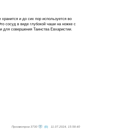
хранится и до сих пор используется во
о сосуд в виде глубокой чаши на ножке с
и для совершения Таинства Евхаристии.
Просмотров 3730
(0)
11.07.2024, 15:58:40