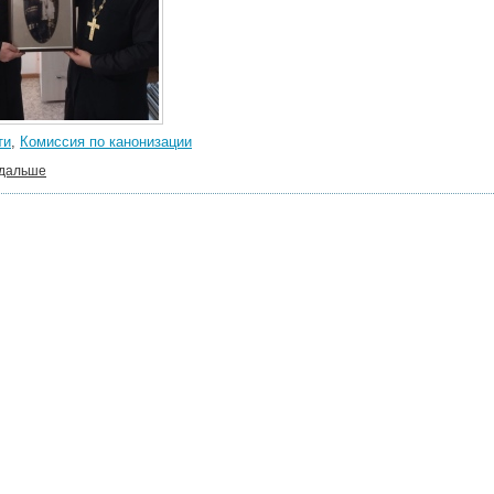
ти
,
Комиссия по канонизации
 дальше