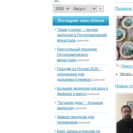
31
Подарок 
>
Последние темы блогов
“Храм у озера” – летние
экскурсии в Петропавловский
монастырь
palomnik
Престольный праздник
Петропавловского
монастыря
palomnik
Новос
Поездки по России 2026 –
Читать
специально для
дальневосточников !
palomnik
Новые эт
Большие экскурсии для всех в
феврале и марте
palomnik
“Татьянин день” – большая
экскурсия
palomnik
Зимние экскурсии для
паломников
palomnik
Идет запись в поездки по