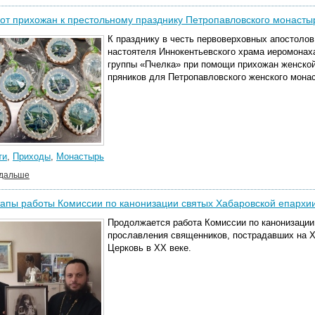
от прихожан к престольному празднику Петропавловского монасты
К празднику в честь первоверховных апостолов
настоятеля Иннокентьевского храма иеромонах
группы «Пчелка» при помощи прихожан женской
пряников для Петропавловского женского мона
ти
,
Приходы
,
Монастырь
 дальше
апы работы Комиссии по канонизации святых Хабаровской епархи
Продолжается работа Комиссии по канонизации
прославления священников, пострадавших на Х
Церковь в XX веке.