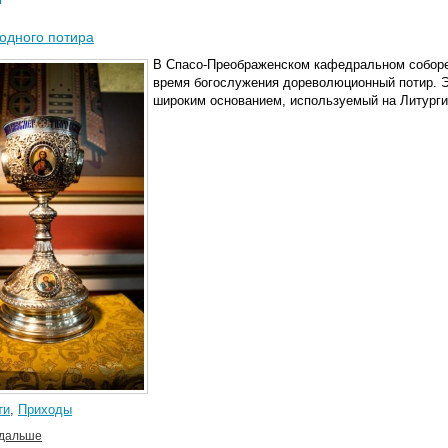
одного потира
В Спасо-Преображенском кафедральном соборе 
время богослужения дореволюционный потир. Эт
широким основанием, используемый на Литурги
ти
,
Приходы
 дальше