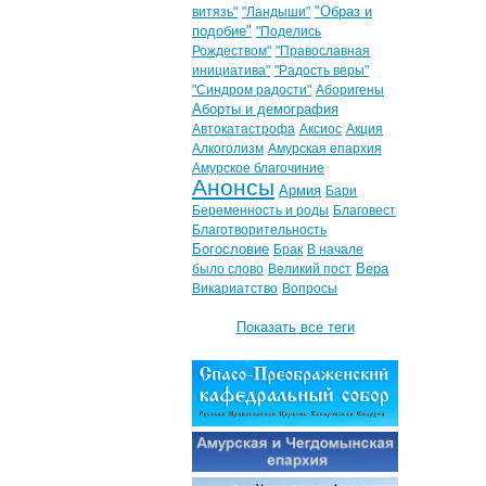
"Образ и
витязь"
"Ландыши"
подобие"
"Поделись
Рождеством"
"Православная
инициатива"
"Радость веры"
"Синдром радости"
Аборигены
Аборты и демография
Автокатастрофа
Аксиос
Акция
Алкоголизм
Амурская епархия
Амурское благочиние
Анонсы
Армия
Бари
Беременность и роды
Благовест
Благотворительность
Богословие
Брак
В начале
Вера
было слово
Великий пост
Викариатство
Вопросы
Показать все теги