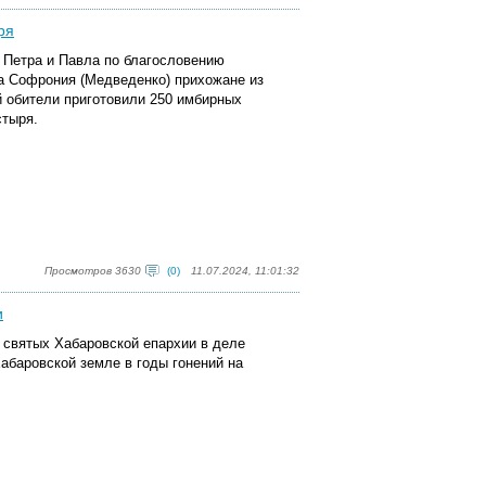
ря
 Петра и Павла по благословению
а Софрония (Медведенко) прихожане из
 обители приготовили 250 имбирных
стыря.
Просмотров 3630
(0)
11.07.2024, 11:01:32
и
 святых Хабаровской епархии в деле
абаровской земле в годы гонений на