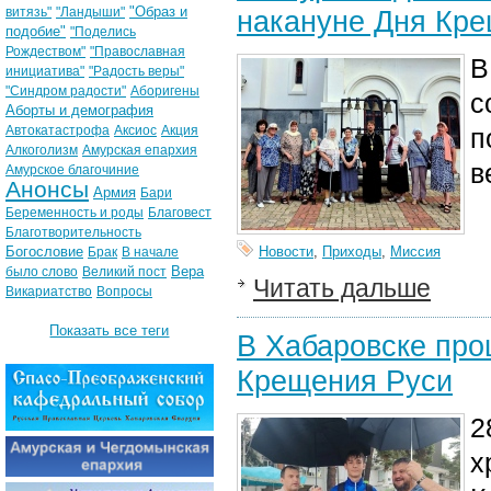
"Образ и
витязь"
"Ландыши"
накануне Дня Кр
подобие"
"Поделись
Рождеством"
"Православная
В
инициатива"
"Радость веры"
"Синдром радости"
Аборигены
с
Аборты и демография
Автокатастрофа
Аксиос
Акция
п
Алкоголизм
Амурская епархия
в
Амурское благочиние
Анонсы
Армия
Бари
Беременность и роды
Благовест
Благотворительность
Богословие
Новости
,
Приходы
,
Миссия
Брак
В начале
Вера
было слово
Великий пост
Читать дальше
Викариатство
Вопросы
Показать все теги
В Хабаровске про
Крещения Руси
2
х