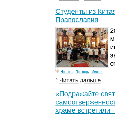
Студенты из Кита
Православия
2
м
и
э
о
Новости
,
Приходы
,
Миссия
Читать дальше
«Подражайте свят
самоотверженност
храме встретили 