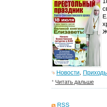
1
с
Е
х
Ж
Новости
,
Приход
Читать дальше
RSS