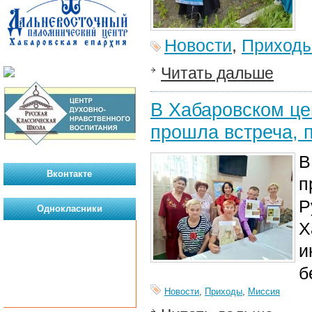
Новости
,
Приход
Читать дальше
В Хабаровском це
прошла встреча,
В
Вконтакте
п
Р
Однокласники
Х
и
б
Новости
,
Приходы
,
Миссия