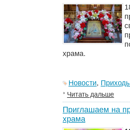
1
п
с
п
п
храма.
Новости
,
Приход
Читать дальше
Приглашаем на пр
храма