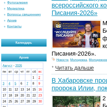
Фотогалерея
всероссийского к
Медиатека
Писания-2026»
Вопросы священнику
Архив
М
Контакты
Б
ф
Календарь
к
Писания-2026».
Архив
Новости
,
Молодежка
,
Молодежное
Август
-
2026
Читать дальше
пн
вт
ср
чт
пт
сб
вс
1
2
В Хабаровске про
3
4
5
6
7
8
9
пророка Илии, по
10
11
12
13
14
15
16
17
18
19
20
21
22
23
2
24
25
26
27
28
29
30
Б