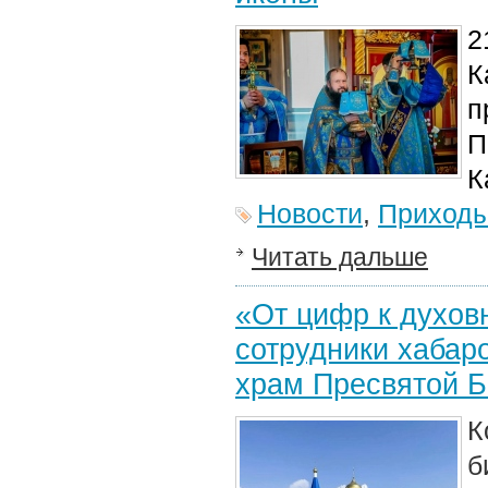
2
К
п
П
К
Новости
,
Приход
Читать дальше
«От цифр к духо
сотрудники хабар
храм Пресвятой 
К
б