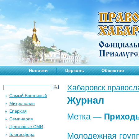
Новости
Церковь
Общество
Хабаровск правосл
Самый Восточный
Журнал
Митрополия
Епархия
Метка —
Приход
Семинария
Церковные СМИ
Молодежная групп
Блогосфера