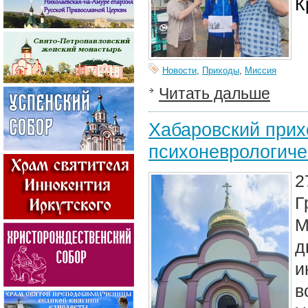
К
Новости
,
Приходы
,
Миссия
Читать дальше
Хабаровский прих
психоневрологиче
2
Г
М
д
и
в