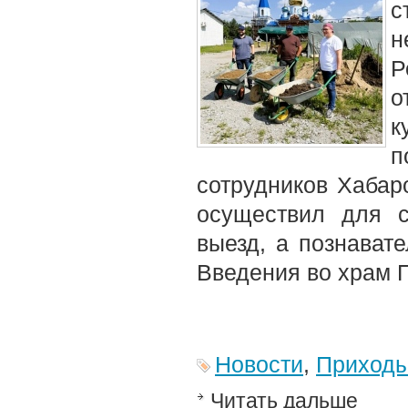
с
н
о
к
п
сотрудников Хабар
осуществил для с
выезд, а познават
Введения во храм 
Новости
,
Приход
Читать дальше