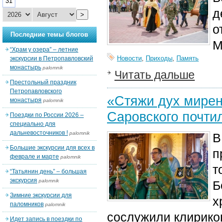
31
д
>
о
Последние темы блогов
М
“Храм у озера” – летние
Новости
,
Приходы
,
Память
экскурсии в Петропавловский
монастырь
palomnik
Читать дальше
Престольный праздник
Петропавловского
«Стяжи дух мирен
монастыря
palomnik
Саровского почти
Поездки по России 2026 –
специально для
дальневосточников !
palomnik
В
Большие экскурсии для всех в
п
феврале и марте
palomnik
т
“Татьянин день” – большая
экскурсия
palomnik
Б
Зимние экскурсии для
х
паломников
palomnik
сослужили клирик
о
Идет запись в поездки по