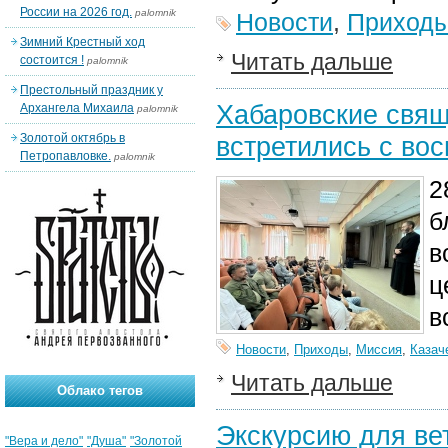
России на 2026 год.
palomnik
Новости
,
Приход
Зимний Крестный ход
Читать дальше
состоится !
palomnik
Престольный праздник у
Хабаровские свящ
Архангела Михаила
palomnik
Золотой октябрь в
встретились с во
Петропавловке.
palomnik
2
б
в
ц
в
Новости
,
Приходы
,
Миссия
,
Казач
Читать дальше
Облако тегов
Экскурсию для ве
"Вера и дело"
"Душа"
"Золотой