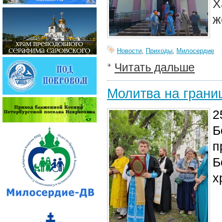
Х
ж
Новости
,
Приходы
,
Милосердие
Читать дальше
Молитва на грани
2
Б
п
Б
х