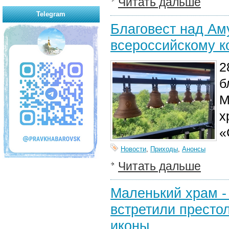
Читать дальше
Telegram
Благовест над Ам
всероссийскому к
2
б
М
х
«
Новости
,
Приходы
,
Анонсы
Читать дальше
Маленький храм -
встретили престо
иконы