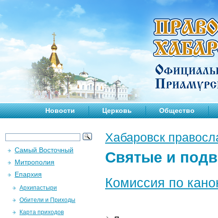
Новости
Церковь
Общество
Хабаровск правосл
Самый Восточный
Святые и под
Митрополия
Епархия
Комиссия по кано
Архипастыри
Обители и Приходы
Карта приходов