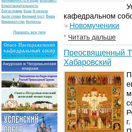
Беременность и роды
Благовест
У
Благотворительность
Богословие
Брак
В начале
кафедральном собо
Вера
было слово
Великий пост
Викариатство
Вопросы
Новомученики
Показать все теги
Читать дальше
Преосвященный Тр
Хабаровский
П
е
м
с
Р
г
П