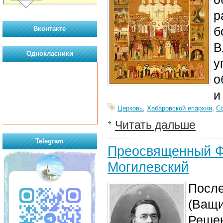
р
б
Вконтакте
В
Однокласники
у
о
и
Церковь
,
Хабаровской епархии
,
С
Читать дальше
Telegram
Преосвященный Ф
Могилевский
После
(Ващи
Решен