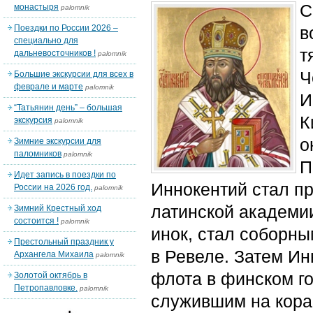
С
монастыря
palomnik
Поездки по России 2026 –
в
специально для
т
дальневосточников !
palomnik
Ч
Большие экскурсии для всех в
феврале и марте
palomnik
И
“Татьянин день” – большая
К
экскурсия
palomnik
о
Зимние экскурсии для
паломников
palomnik
П
Идет запись в поездки по
Иннокентий стал пр
России на 2026 год.
palomnik
латинской академии
Зимний Крестный ход
состоится !
palomnik
инок, стал соборн
Престольный праздник у
в Ревеле. Затем И
Архангела Михаила
palomnik
флота в финском го
Золотой октябрь в
Петропавловке.
palomnik
служившим на кораб