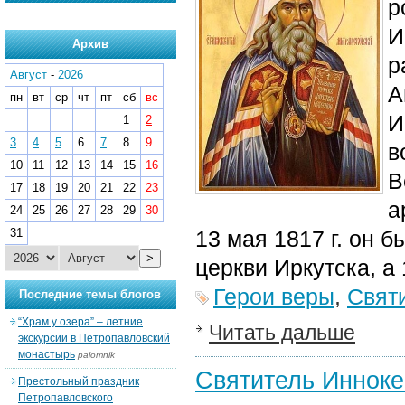
р
И
Архив
р
Август
-
2026
А
пн
вт
ср
чт
пт
сб
вс
И
1
2
3
4
5
6
7
8
9
в
10
11
12
13
14
15
16
В
17
18
19
20
21
22
23
а
24
25
26
27
28
29
30
31
13 мая 1817 г. он 
>
церкви Иркутска, а 
Герои веры
,
Свят
Последние темы блогов
“Храм у озера” – летние
Читать дальше
экскурсии в Петропавловский
монастырь
palomnik
Святитель Инноке
Престольный праздник
Петропавловского