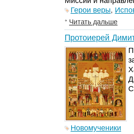
Миссии и направлен
Герои веры
,
Испо
Читать дальше
Протоиерей Дими
П
з
Х
Д
С
Новомученики