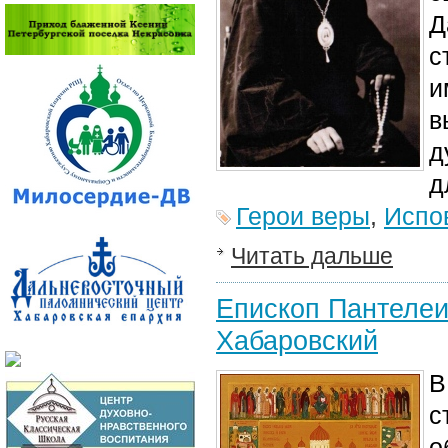
Д
с
и
в
д
д
Герои веры
,
Испо
Читать дальше
Епископ Пантелеи
Хабаровский
В
с
о