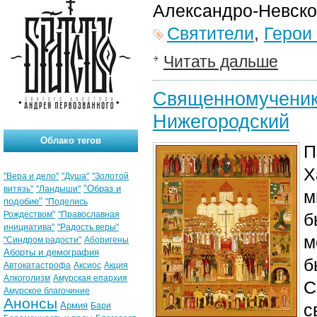
Александро-Невско
Святители
,
Герои
Читать дальше
Священномученик 
Нижегородский
Облако тегов
П
Х
"Вера и дело"
"Душа"
"Золотой
"Образ и
витязь"
"Ландыши"
м
подобие"
"Поделись
Рождеством"
"Православная
б
инициатива"
"Радость веры"
м
"Синдром радости"
Аборигены
Аборты и демография
б
Автокатастрофа
Аксиос
Акция
Алкоголизм
Амурская епархия
С
Амурское благочиние
Анонсы
Армия
с
Бари