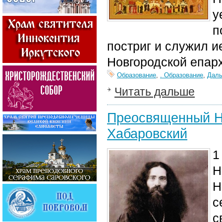
у
п
постриг и служил 
Новгородской епар
Образование
,
. Образование
,
Даль
Читать дальше
Преосвященный Н
Хабаровский
1
Н
Н
с
с