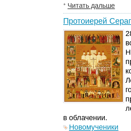
Читать дальше
Протоиерей Сера
2
в
Н
п
к
Л
г
п
л
в облачении.
Новомученики