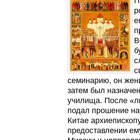
П
р
е
п
В
б
с
с
семинарию, он жен
затем был назначе
училища. После «ли
подал прошение на
Китае архиепископ
предоставлении ему