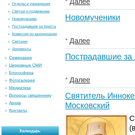
Далее
Отделы и учреждения
Святые и подвижники
Новомученики
Новомученики
Пострадавшие за Христа
Комиссия по канонизации
Далее
Святыни
Документы
Пострадавшие за 
Семинария
Церковные СМИ
Блогосфера
Далее
Фотогалерея
Медиатека
Святитель Инноке
Вопросы священнику
Архив
Московский
Контакты
С
(
Календарь