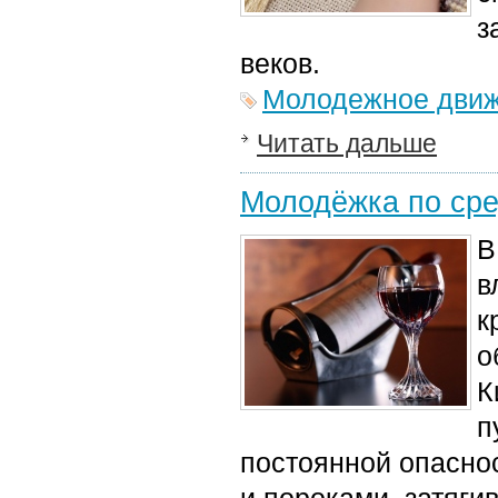
з
веков.
Молодежное дви
Читать дальше
Молодёжка по сре
В
в
к
о
К
п
постоянной опасно