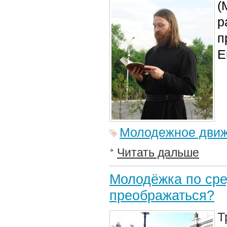
(
р
п
Е
Молодежное дви
Читать дальше
Молодёжка по сре
преображаться?
Т