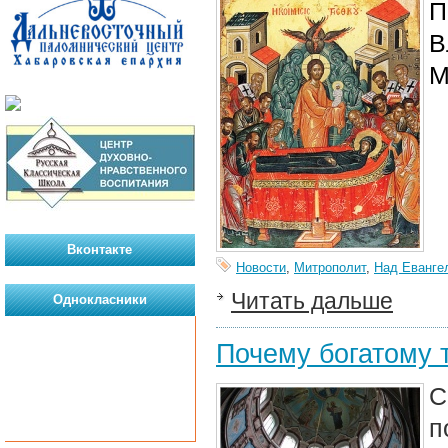
П
В
М
Вконтакте
Новости
,
Митрополит
,
Над Еванге
Читать дальше
Однокласники
Почему богатому 
С
п