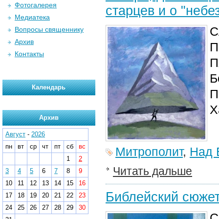
Фотогалерея
старцев и о "неб
Медиатека
С
Вопросы священнику
Архив
П
Контакты
П
Б
Календарь
П
Х
Архив
Август
-
2026
пн
вт
ср
чт
пт
сб
вс
Митрополит
,
Над 
1
2
Читать дальше
3
4
5
6
7
8
9
10
11
12
13
14
15
16
Библейский сюжет
17
18
19
20
21
22
23
24
25
26
27
28
29
30
С