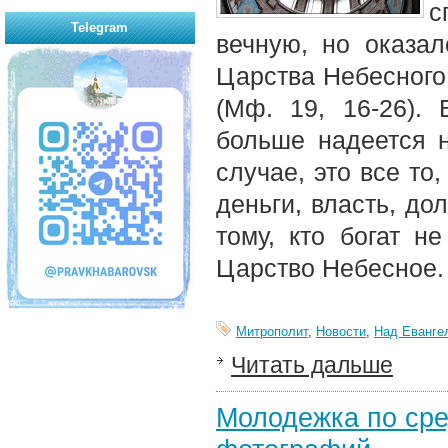
с
Telegram
вечную, но оказал
Царства Небесного.
(Мф. 19, 16-26). 
больше надеется н
случае, это все то
деньги, власть, до
тому, кто богат н
Царство Небесное.
Митрополит
,
Новости
,
Над Еванге
Читать дальше
Молодежка по сре