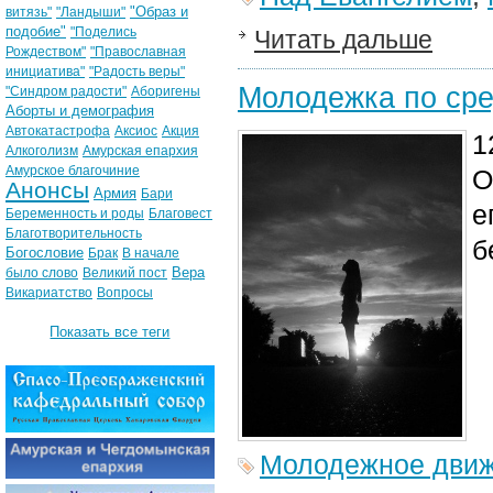
"Образ и
витязь"
"Ландыши"
подобие"
"Поделись
Читать дальше
Рождеством"
"Православная
инициатива"
"Радость веры"
Молодежка по сре
"Синдром радости"
Аборигены
Аборты и демография
Автокатастрофа
Аксиос
Акция
1
Алкоголизм
Амурская епархия
Амурское благочиние
О
Анонсы
Армия
Бари
е
Беременность и роды
Благовест
Благотворительность
б
Богословие
Брак
В начале
Вера
было слово
Великий пост
Викариатство
Вопросы
Показать все теги
Молодежное дви