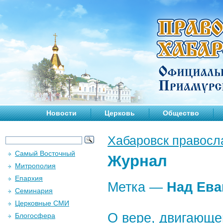
Новости
Церковь
Общество
Хабаровск правосл
Самый Восточный
Журнал
Митрополия
Епархия
Метка —
Над Ева
Семинария
Церковные СМИ
О вере, двигающе
Блогосфера