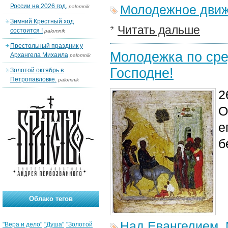
России на 2026 год.
Молодежное дви
palomnik
Зимний Крестный ход
Читать дальше
состоится !
palomnik
Престольный праздник у
Молодежка по сре
Архангела Михаила
palomnik
Господне!
Золотой октябрь в
Петропавловке.
palomnik
2
О
е
б
Облако тегов
Над Евангелием
,
"Вера и дело"
"Душа"
"Золотой