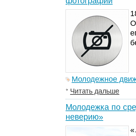
фотографий
1
О
е
б
Молодежное дви
Читать дальше
Молодежка по сре
неверию»
«