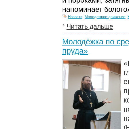
и пороками, затяги
напоминает болото
Новости
,
Молодежное движение
,
Читать дальше
Молодёжка по сре
пруда»
«
г
е
п
к
п
н
(