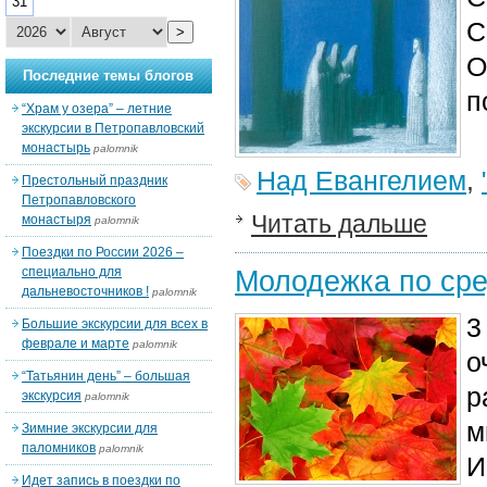
31
С
>
О
Последние темы блогов
п
“Храм у озера” – летние
экскурсии в Петропавловский
монастырь
palomnik
Над Евангелием
,
Престольный праздник
Петропавловского
Читать дальше
монастыря
palomnik
Поездки по России 2026 –
специально для
Молодежка по сре
дальневосточников !
palomnik
3
Большие экскурсии для всех в
феврале и марте
palomnik
о
“Татьянин день” – большая
р
экскурсия
palomnik
м
Зимние экскурсии для
паломников
palomnik
И
Идет запись в поездки по