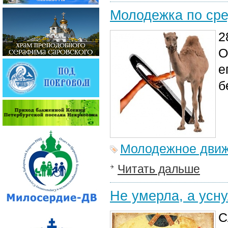
Молодежка по ср
2
О
е
б
Молодежное дви
Читать дальше
Не умерла, а усн
С