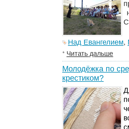
п
н
С
Над Евангелием
,
Читать дальше
Молодёжка по сре
крестиком?
Д
п
ч
в
с