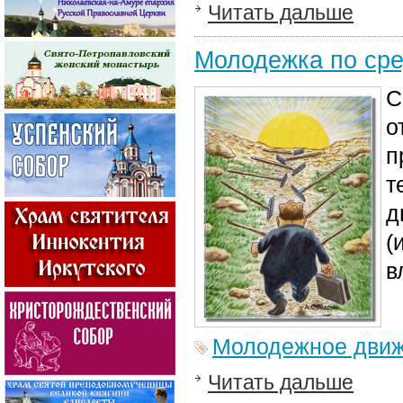
Читать дальше
Молодежка по сре
С
о
п
т
д
(
в
Молодежное дви
Читать дальше