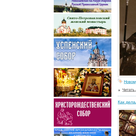
Новом
Читать
Как дела