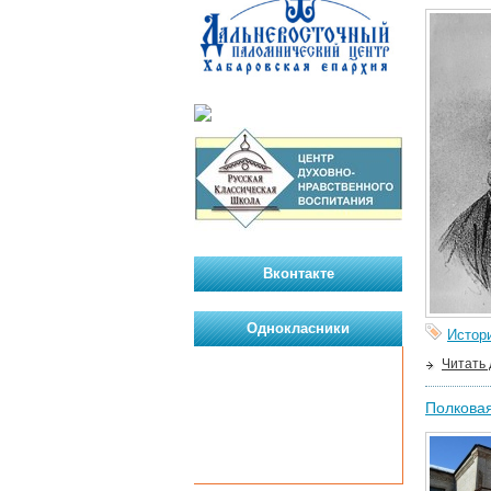
Вконтакте
Однокласники
Истор
Читать
Полковая