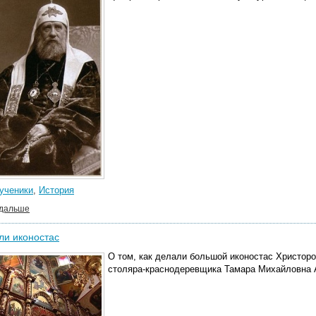
ученики
,
История
 дальше
ли иконостас
О том, как делали большой иконостас Христор
столяра-краснодеревщика Тамара Михайловна 