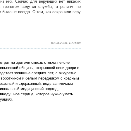
 из них. Сейчас для верующих нет никаких
с трепетом ведутся службы, а религия не
к было не всегда. О том, как сохраняли веру
03.05.2026, 11:36:09
трит на зрителя сквозь стекла пенсне
еньевской общины, открывшей свои двери в
едстает женщина средних лет, с аккуратно
 воротником и белым передником с красным
серьезный и сдержанный, ведь за плечами
сиональный медицинский подход,
авнодушное сердце, которое нужно уметь
туациях.