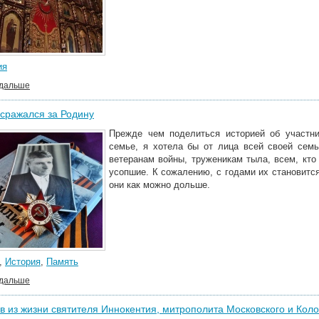
ия
 дальше
сражался за Родину
Прежде чем поделиться историей об участн
семье, я хотела бы от лица всей своей сем
ветеранам войны, труженикам тыла, всем, кт
усопшие. К сожалению, с годами их становитс
они как можно дольше.
,
История
,
Память
 дальше
в из жизни святителя Иннокентия, митрополита Московского и Кол