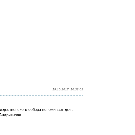
19.10.2017, 10:38:09
ождественского собора вспоминает дочь
Андриянова.