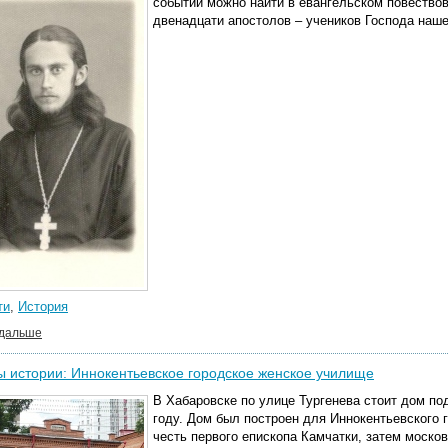
событий можно найти в евангельском повествов
двенадцати апостолов – учеников Господа наше
ти
,
История
 дальше
 истории: Иннокентьевское городское женское училище
В Хабаровске по улице Тургенева стоит дом по
году. Дом был построен для
Иннокентьевского 
честь первого епископа Камчатки, затем моско