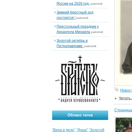
России на 2026 год.
palomnik
Зимний Крестный ход
состоится !
palomnik
Престольный праздник у
Архангела Михаила
palomnik
Золотой октябрь в
Петропавловке.
palomnik
Новос
Читать
Страницы
Облако тегов
"Вера и дело"
"Душа"
"Золотой