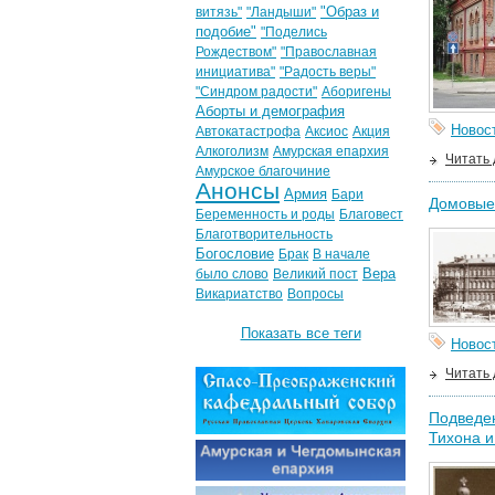
"Образ и
витязь"
"Ландыши"
подобие"
"Поделись
Рождеством"
"Православная
инициатива"
"Радость веры"
"Синдром радости"
Аборигены
Аборты и демография
Новос
Автокатастрофа
Аксиос
Акция
Алкоголизм
Амурская епархия
Читать
Амурское благочиние
Анонсы
Армия
Бари
Домовые 
Беременность и роды
Благовест
Благотворительность
Богословие
Брак
В начале
Вера
было слово
Великий пост
Викариатство
Вопросы
Показать все теги
Новос
Читать
Подведен
Тихона и