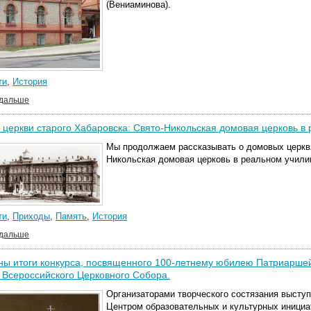
(Вениаминова).
ти
,
История
 дальше
церкви старого Хабаровска: Свято-Никольская домовая церковь в
Мы продолжаем рассказывать о домовых церквя
Никольская домовая церковь в реальном учили
ти
,
Приходы
,
Память
,
История
 дальше
ы итоги конкурса, посвященного 100-летнему юбилею Патриаршей
 Всероссийского Церковного Собора.
Организаторами творческого состязания высту
Центром образовательных и культурных инициа