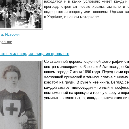
находятся и в каких условиях живет каждый
преград, строятся новые храмы, активно и 
подвергается запрету или гонениям. Однако та
в Харбине, в нашем материале.
ти
,
История
 дальше
ство милосердия: лица из прошлого
Со старинной дореволюционной фотографии смо
сестра милосердия хабаровской Александро-Кс
нашем городе 7 июня 1896 года.
Перед нами пр
уложенной прической в тёмном платье с белым
крестом на груди. В руке у нее книга. Взгляд 
каждой сестры милосердия – точный и профес
помноженный на крепкую и горячую веру и нер
усмирять в сложных, а, иногда, критических си