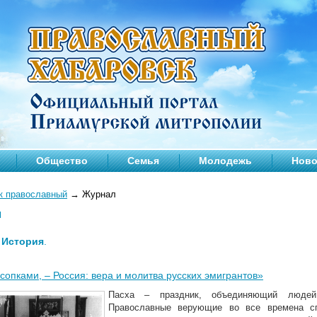
Общество
Семья
Молодежь
Ново
к православный
→
Журнал
л
—
История
.
 сопками, – Россия: вера и молитва русских эмигрантов»
Пасха – праздник, объединяющий людей 
Православные верующие во все времена сп