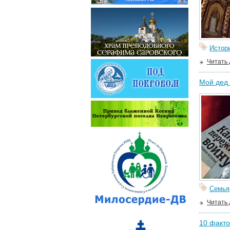
Истор
Читать
Мой дед 
Семья
Читать
10 факто