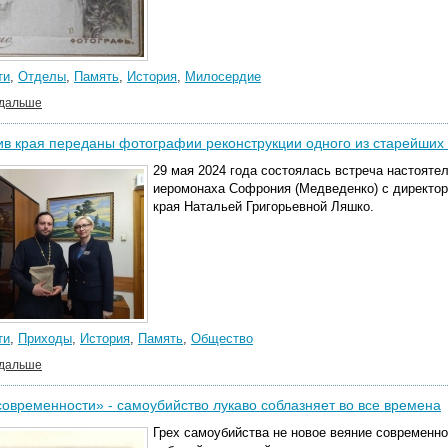
ти
,
Отделы
,
Память
,
История
,
Милосердие
 дальше
ив края переданы фотографии реконструкции одного из старейших
29 мая 2024 года состоялась встреча настоятел
иеромонаха Софрония (Медведенко) с директор
края Натальей Григорьевной Ляшко.
ти
,
Приходы
,
История
,
Память
,
Общество
 дальше
овременности» - самоубийство лукаво соблазняет во все времена
Грех самоубийства не новое веяние современн