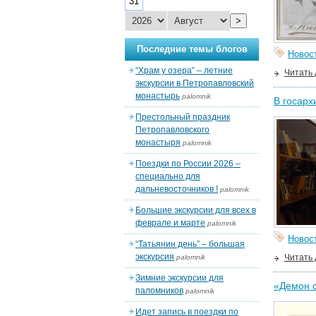
31
>
Последние темы блогов
Новос
“Храм у озера” – летние
Читать
экскурсии в Петропавловский
монастырь
palomnik
В госарх
Престольный праздник
Петропавловского
монастыря
palomnik
Поездки по России 2026 –
специально для
дальневосточников !
palomnik
Большие экскурсии для всех в
феврале и марте
palomnik
Новос
“Татьянин день” – большая
экскурсия
Читать
palomnik
Зимние экскурсии для
«Демон с
паломников
palomnik
Идет запись в поездки по