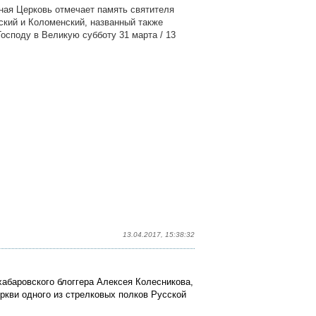
ная Церковь отмечает память святителя
ский и Коломенский, названный также
осподу в Великую субботу 31 марта / 13
13.04.2017, 15:38:32
баровского блоггера Алексея Колесникова,
ркви одного из стрелковых полков Русской