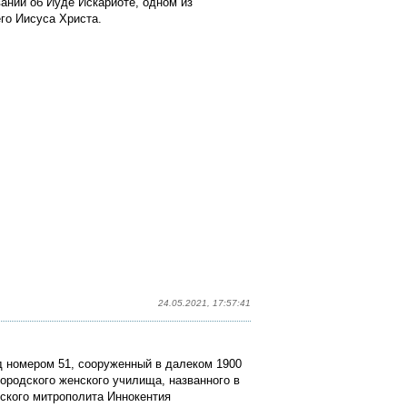
ании об Иуде Искариоте, одном из
го Иисуса Христа.
24.05.2021, 17:57:41
д номером 51, сооруженный в далеком 1900
городского женского училища, названного
в
вского митрополита Иннокентия