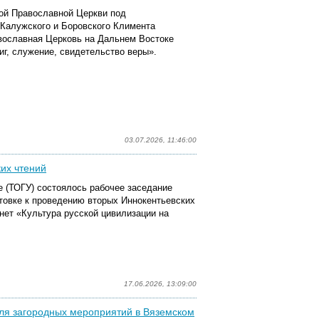
кой Православной Церкви под
Калужского и Боровского Климента
авославная Церковь на Дальнем Востоке
виг, служение, свидетельство веры».
03.07.2026, 11:46:00
их чтений
е (ТОГУ) состоялось рабочее заседание
товке к проведению вторых Иннокентьевских
нет «Культура русской цивилизации на
17.06.2026, 13:09:00
ля загородных мероприятий в Вяземском