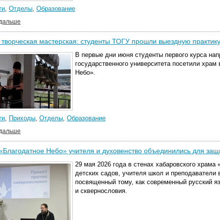
ти
,
Отделы
,
Образование
 дальше
 творческая мастерская: студенты ТОГУ прошли выездную практик
В первые дни июня студенты первого курса на
государственного университета посетили храм
Небо».
ти
,
Приходы
,
Отделы
,
Образование
 дальше
«Благодатное Небо» учителя и духовенство объединились для защ
29 мая 2026 года в стенах хабаровского храма
детских садов, учителя школ и преподаватели 
посвященный тому, как современный русский я
и сквернословия.