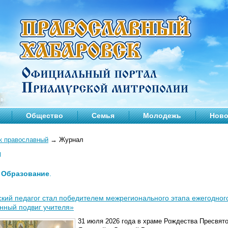
Общество
Семья
Молодежь
Ново
к православный
→
Журнал
л
—
Образование
.
кий педагог стал победителем межрегионального этапа ежегодного
нный подвиг учителя»
31 июля 2026 года в храме Рождества Пресвят