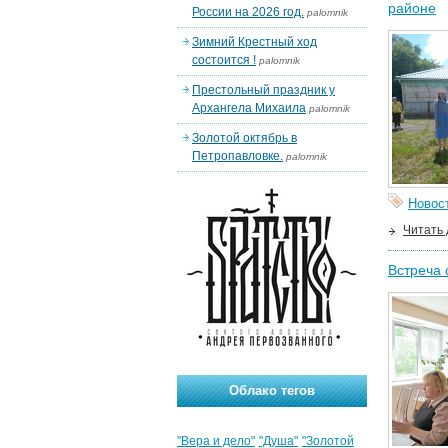
районе
России на 2026 год.
palomnik
Зимний Крестный ход
состоится !
palomnik
Престольный праздник у
Архангела Михаила
palomnik
Золотой октябрь в
Петропавловке.
palomnik
Новос
Читать
Встреча 
Облако тегов
"Вера и дело"
"Душа"
"Золотой