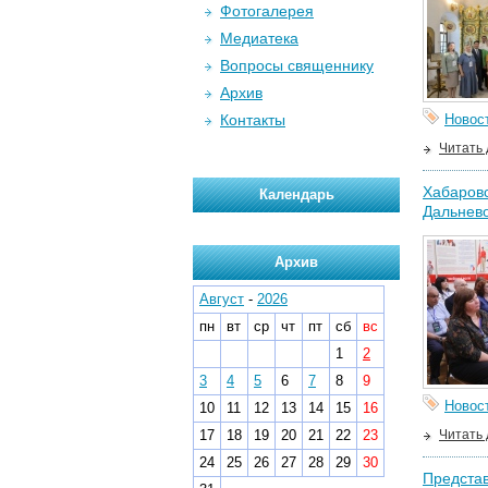
Фотогалерея
Медиатека
Вопросы священнику
Архив
Контакты
Новос
Читать
Хабаровс
Календарь
Дальнев
Архив
Август
-
2026
пн
вт
ср
чт
пт
сб
вс
1
2
3
4
5
6
7
8
9
Новос
10
11
12
13
14
15
16
17
18
19
20
21
22
23
Читать
24
25
26
27
28
29
30
Представ