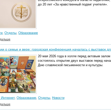
до 20 лет «За нравственный подвиг учителя».
ти
,
Отделы
,
Образование
 дальше
ии о семье и вере: городская конференция началась с выставок дл
20 мая 2026 года в холле перед актовым зало
состоялось открытие двух выставок перед нач
Дню славянской письменности и культуры.
 Интернет
,
Образование
,
Отделы
,
Новости
 дальше