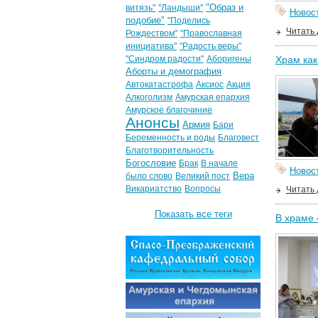
"Образ и
витязь"
"Ландыши"
Новос
подобие"
"Поделись
Читать
Рождеством"
"Православная
инициатива"
"Радость веры"
"Синдром радости"
Аборигены
Храм как
Аборты и демография
Автокатастрофа
Аксиос
Акция
Алкоголизм
Амурская епархия
Амурское благочиние
Анонсы
Армия
Бари
Беременность и роды
Благовест
Благотворительность
Богословие
Брак
В начале
Новос
Вера
было слово
Великий пост
Викариатство
Вопросы
Читать
Показать все теги
В храме 