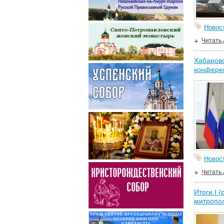
Новос
Читать
Хабаровс
конфере
Новос
Читать
Итоги I 
митропо