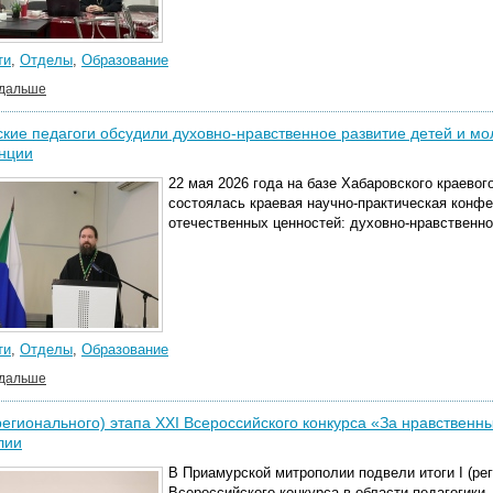
ти
,
Отделы
,
Образование
 дальше
кие педагоги обсудили духовно-нравственное развитие детей и мо
нции
22 мая 2026 года на базе Хабаровского краевог
состоялась краевая научно-практическая конфе
отечественных ценностей: духовно-нравственно
ти
,
Отделы
,
Образование
 дальше
(регионального) этапа XХI Всероссийского конкурса «За нравствен
лии
В Приамурской митрополии подвели итоги I (ре
Всероссийского конкурса в области педагогики