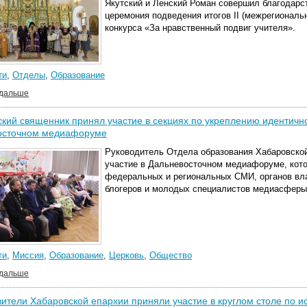
Якутский и Ленский Роман совершил благодарс
церемония подведения итогов II (межрегиональ
конкурса «За нравственный подвиг учителя».
ти
,
Отделы
,
Образование
 дальше
кий священник принял участие в секциях по укреплению идентично
осточном медиафоруме
Руководитель
Отдела образования Хабаровской
участие в Дальневосточном медиафоруме, кот
федеральных и региональных СМИ, органов вла
блогеров и молодых специалистов медиасферы
ти
,
Миссия
,
Образование
,
Церковь
,
Общество
 дальше
ители Хабаровской епархии приняли участие в круглом столе по 