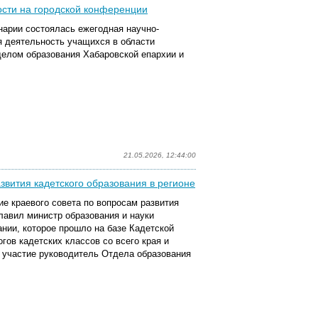
ости на городской конференции
нарии состоялась ежегодная научно-
 деятельность учащихся в области
делом образования Хабаровской епархии и
21.05.2026, 12:44:00
звития кадетского образования в регионе
ие краевого совета по вопросам развития
главил министр образования и науки
нии, которое прошло на базе Кадетской
гов кадетских классов со всего края и
 участие руководитель Отдела образования