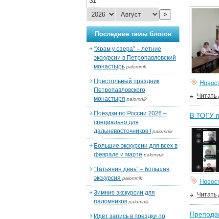
31
>
Последние темы блогов
“Храм у озера” – летние
экскурсии в Петропавловский
монастырь
palomnik
Престольный праздник
Новос
Петропавловского
Читать
монастыря
palomnik
Поездки по России 2026 –
В ТОГУ п
специально для
дальневосточников !
palomnik
Большие экскурсии для всех в
феврале и марте
palomnik
“Татьянин день” – большая
экскурсия
palomnik
Новос
Зимние экскурсии для
Читать
паломников
palomnik
Преподав
Идет запись в поездки по