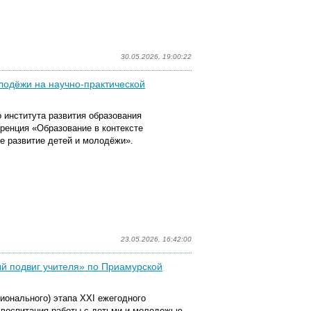
30.05.2026, 19:00:22
лодёжи на научно-практической
о института развития образования
ренция «Образование в контексте
е развитие детей и молодёжи».
23.05.2026, 16:42:00
ный подвиг учителя» по Приамурской
гионального) этапа XXI ежегодного
, воспитания работы с детьми и молодежью