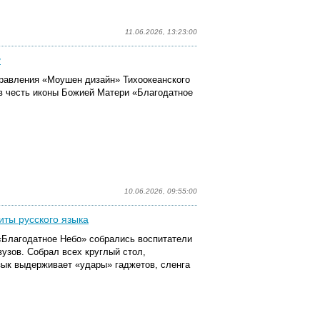
11.06.2026, 13:23:00
у
правления «Моушен дизайн» Тихоокеанского
 в честь иконы Божией Матери «Благодатное
10.06.2026, 09:55:00
иты русского языка
 «Благодатное Небо» собрались воспитатели
вузов. Собрал всех круглый стол,
зык выдерживает «удары» гаджетов, сленга