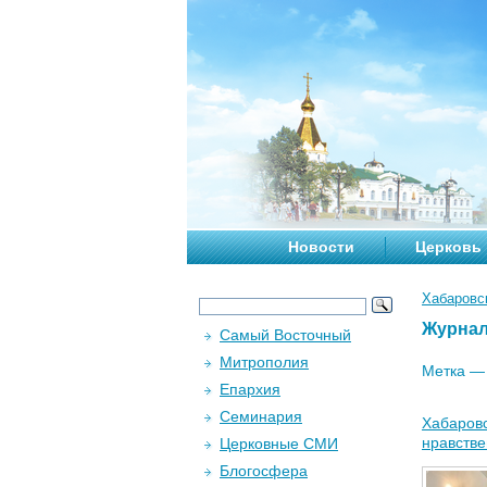
Новости
Церковь
Хабаровс
Журна
Самый Восточный
Митрополия
Метка 
Епархия
Семинария
Хабаровс
нравстве
Церковные СМИ
Блогосфера