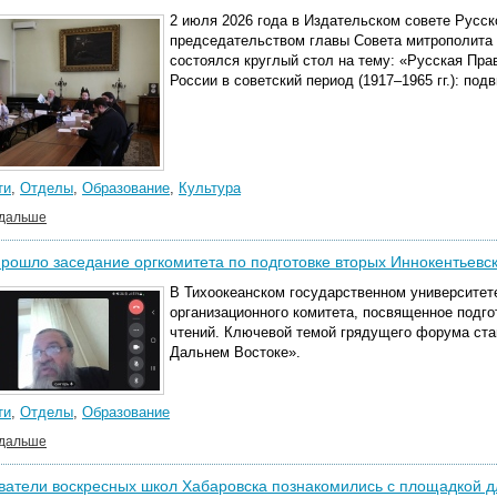
2 июля 2026 года в Издательском совете Русс
председательством главы Совета митрополита 
состоялся круглый стол на тему: «Русская Пр
России в советский период (1917–1965 гг.): под
ти
,
Отделы
,
Образование
,
Культура
 дальше
рошло заседание оргкомитета по подготовке вторых Иннокентьевск
В Тихоокеанском государственном университет
организационного комитета, посвященное подго
чтений. Ключевой темой грядущего форума ста
Дальнем Востоке».
ти
,
Отделы
,
Образование
 дальше
атели воскресных школ Хабаровска познакомились с площадкой д