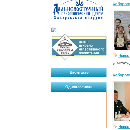
Хабаровс
Новос
Читать
Вконтакте
Хабаровс
Однокласники
Новос