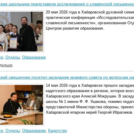
кие школьники представили исследования о славянской письменн
20 мая 2026 года в Хабаровской духовной семи
практическая конференция «Исследовательская
славянской письменности», организованная От
Центром развития образования.
ти
,
Отделы
,
Образование
 дальше
кий священник посетил заседание краевого совета по вопросам ра
14 мая 2026 года в Хабаровске прошло заседан
кадетского образования в регионе, которое воз
Хабаровского края Алексей Мокрушин. В заседа
школы № 1 имени Ф. Ф. Ушакова, помимо педаго
представителей Министерства обороны, принял
Хабаровской епархии иерей Георгий Ибрагимов.
ти
,
Отделы
,
Образование
,
Кадетство