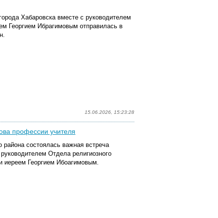
 города Хабаровска вместе с руководителем
ем Георгием Ибрагимовым отправилась в
н.
15.06.2026, 15:23:28
нова профессии учителя
о района состоялась важная встреча
 руководителем Отдела религиозного
ии иереем Георгием Ибоагимовым.