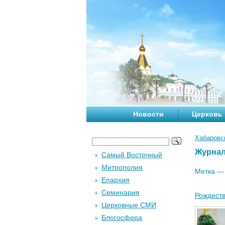
Новости
Церковь
Хабаровс
Журна
Самый Восточный
Митрополия
Метка 
Епархия
Семинария
Рождеств
Церковные СМИ
Блогосфера