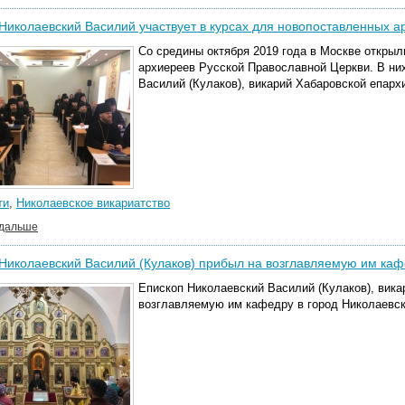
Николаевский Василий участвует в курсах для новопоставленных а
Со средины октября 2019 года в Москве откры
архиереев Русской Православной Церкви. В ни
Василий (Кулаков), викарий Хабаровской епарх
ти
,
Николаевское викариатство
 дальше
Николаевский Василий (Кулаков) прибыл на возглавляемую им каф
Епископ Николаевский Василий (Кулаков), вика
возглавляемую им кафедру в город Николаевск