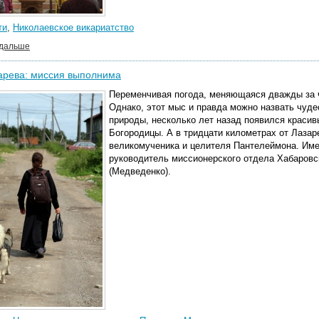
ти
,
Николаевское викариатство
 дальше
арева: миссия выполнима
Переменчивая погода, меняющаяся дважды за 
Однако, этот мыс и правда можно назвать чуде
природы, несколько лет назад появился краси
Богородицы. А в тридцати километрах от Лазаре
великомученика и целителя Пантелеймона. Имен
руководитель миссионерского отдела Хабаров
(Медведенко).