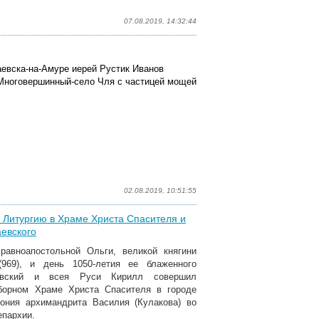
07.08.2019, 14:32:44
аевска-на-Амуре иерей Рустик Иванов
 Многовершинный-село Чля с частицей мощей
02.08.2019, 10:51:55
 Литургию в Храме Христа Спасителя и
аевского
равноапостольной Ольги, великой княгини
969), и день 1050-летия ее блаженного
ковский и всея Руси Кирилл совершил
борном Храме Христа Спасителя в городе
ония архимандрита Василия (Кулакова) во
епархии.