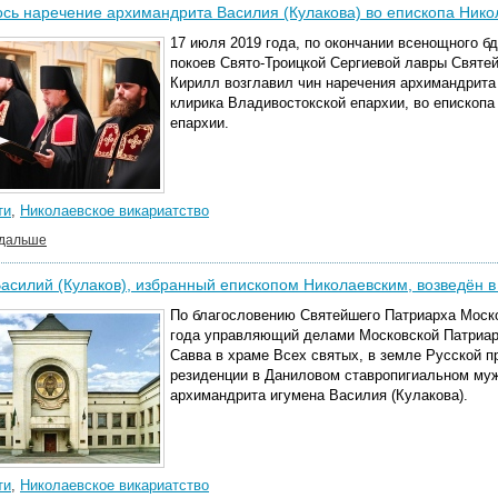
сь наречение архимандрита Василия (Кулакова) во епископа Нико
17 июля 2019 года, по окончании всенощного б
покоев Свято-Троицкой Сергиевой лавры Святе
Кирилл возглавил чин наречения архимандрита 
клирика Владивостокской епархии, во епископа
епархии.
ти
,
Николаевское викариатство
 дальше
асилий (Кулаков), избранный епископом Николаевским, возведён 
По благословению Святейшего Патриарха Моско
года управляющий делами Московской Патриар
Савва в храме Всех святых, в земле Русской 
резиденции в Даниловом ставропигиальном муж
архимандрита игумена Василия (Кулакова).
ти
,
Николаевское викариатство