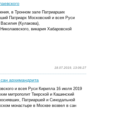
лаевского
дения, в Тронном зале Патриарших
йший Патриарх Московский и всея Руси
Василия (Кулакова),
 Николаевского, викария Хабаровской
18.07.2019, 13:06:27
в сан архимандрита
вского и всея Руси Кирилла 16 июля 2019
хии митрополит Тверской и Кашинский
просиявших, Патриаршей и Синодальной
ском монастыре в Москве возвел в сан