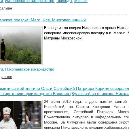
ти
,
Николаевское викариатство
,
Приходы
,
Миссия
 дальше
рская поездка: Маго, Чля, Многовершинный
В конце июля клирик Никольского храма Никол
совершил миссионерскую поездку в п. Маго-п.
Матроны Московской.
ти
,
Николаевское викариатство
 дальше
амяти святой княгини Ольги Святейший Патриарх Кирилл совершил
л хиротонию архимандрита Василия (Кулакова) во епископа Никол
24 июля 2019 года, в день памяти святой 
Российской, во Святом Крещении Елены (
преставления, Святейший Патриарх Мос
Божественную литургию в кафедральном со
Москве. За Литургией была совершена хирот
епископа Николаевского, викария Хабаровской 