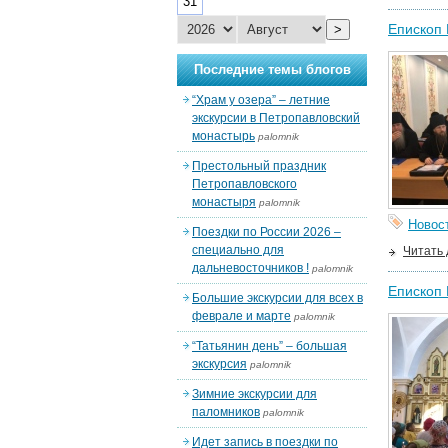
31
Епископ 
>
Последние темы блогов
“Храм у озера” – летние
экскурсии в Петропавловский
монастырь
palomnik
Престольный праздник
Петропавловского
монастыря
palomnik
Новос
Поездки по России 2026 –
специально для
Читать
дальневосточников !
palomnik
Епископ 
Большие экскурсии для всех в
феврале и марте
palomnik
“Татьянин день” – большая
экскурсия
palomnik
Зимние экскурсии для
паломников
palomnik
Идет запись в поездки по