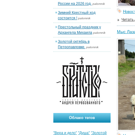
России на 2026 год.
palomnik
Новос
Зимний Крестный ход
состоится !
palomnik
Читать
Престольный праздник у
Мыс Лаз
Архангела Михаила
palomnik
Золотой октябрь в
Петропавловке.
palomnik
Облако тегов
"Вера и дело"
"Душа"
"Золотой