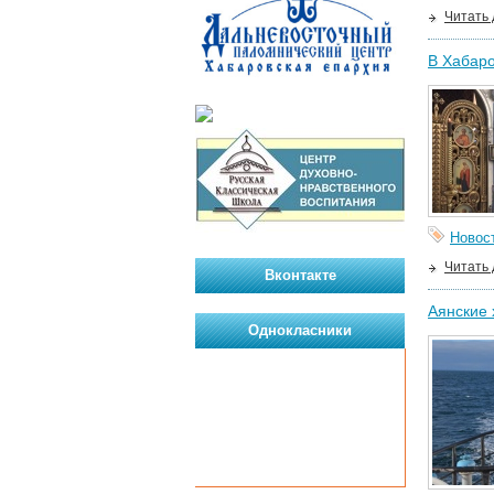
Читать
В Хабар
Новос
Читать
Вконтакте
Аянские 
Однокласники