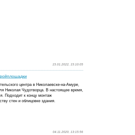
15.01.2022, 15:10:05
стройплощадки
тельского центра в Николаевске-на-Амуре,
ля Николая Чудотворца. В настоящее время,
я. Подходит к концу монтаж
ству стен и облицовке здания.
04.11.2020, 13:15:56