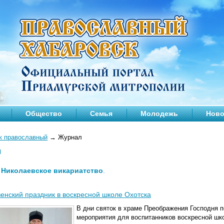
Общество
Семья
Молодежь
Ново
к православный
→
Журнал
л
—
Николаевское викариатство
.
енский праздник в воскресной школе Охотска
В дни святок в храме Преображения Господня 
мероприятия для воспитанников воскресной шко