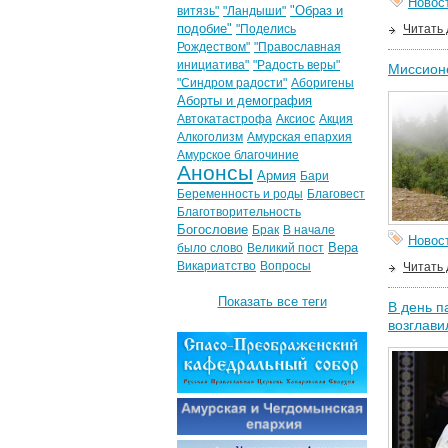
Новос
"Образ и
витязь"
"Ландыши"
подобие"
"Поделись
Читать
Рождеством"
"Православная
инициатива"
"Радость веры"
Миссионе
"Синдром радости"
Аборигены
Аборты и демография
Автокатастрофа
Аксиос
Акция
Алкоголизм
Амурская епархия
Амурское благочиние
Анонсы
Армия
Бари
Беременность и роды
Благовест
Благотворительность
Богословие
Брак
В начале
Новос
Вера
было слово
Великий пост
Викариатство
Вопросы
Читать
Показать все теги
В день п
возглави