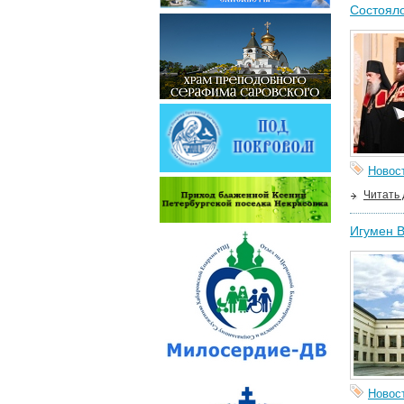
Состояло
Новос
Читать
Игумен В
Новос