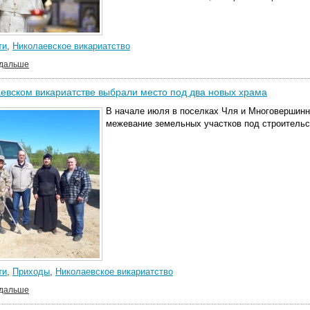
ти
,
Николаевское викариатство
 дальше
евском викариатстве выбрали место под два новых храма
В начале июля в поселках Чля и Многовершинн
межевание земельных участков под строительс
ти
,
Приходы
,
Николаевское викариатство
 дальше