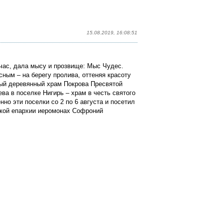
15.08.2019, 16:08:51
час, дала мысу и прозвище: Мыс Чудес.
сным – на берегу пролива, оттеняя красоту
вый деревянный храм Покрова Пресвятой
ва в поселке Нигирь – храм в честь святого
но эти поселки со 2 по 6 августа и посетил
ской епархии иеромонах Софроний