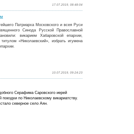
17.07.2019, 08:48:04
ом
тейшего Патриарха Московского и всея Руси
Священного Синода Русской Православной
ановили: викарием Хабаровской епархии,
титулом «Николаевский», избрать игумена
епархии.
10.07.2019, 09:24:23
одобного Серафима Саровского иерей
 поездки по Николаевскому викариатству.
стало северное село Аян.