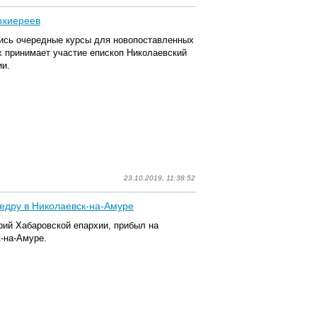
рхиереев
лись очередные курсы для новопоставленных
х принимает участие епископ Николаевский
ии.
23.10.2019, 11:38:52
едру в Николаевск-на-Амуре
рий Хабаровской епархии, прибыл на
-на-Амуре.