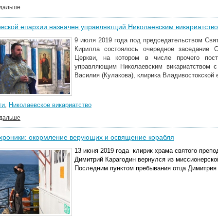
 дальше
овской епархии назначен управляющий Николаевским викариатств
9 июля 2019 года под председательством Свя
Кирилла состоялось очередное заседание 
Церкви, на котором в числе прочего пост
управляющим Николаевским викариатством с 
Василия (Кулакова), клирика Владивостокской 
ти
,
Николаевское викариатство
 дальше
хроники: окормление верующих и освящение корабля
13 июня 2019 года клирик храма святого преп
Димитрий Карагодин вернулся из миссионерской
Последним пунктом пребывания отца Димитрия 