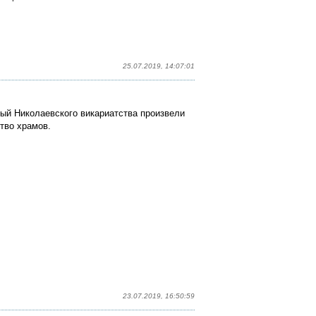
25.07.2019, 14:07:01
ый Николаевского викариатства произвели
тво храмов.
23.07.2019, 16:50:59