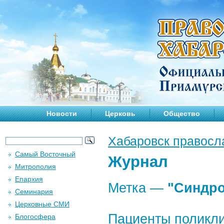
Новости
Церковь
Общество
Хабаровск правосл
Самый Восточный
Журнал
Митрополия
Епархия
Метка —
"Синдро
Семинария
Церковные СМИ
Пациенты поликли
Блогосфера