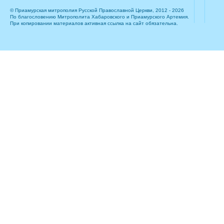
© Приамурская митрополия Русской Православной Церкви, 2012 - 2026
По благословению Митрополита Хабаровского и Приамурского Артемия.
При копировании материалов активная ссылка на сайт обязательна.