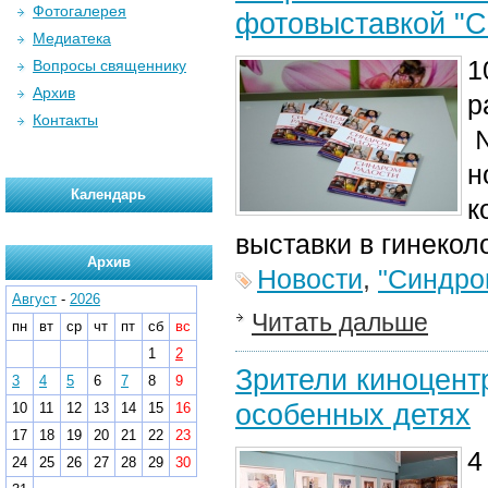
Фотогалерея
фотовыставкой "С
Медиатека
1
Вопросы священнику
Архив
р
Контакты
№
н
Календарь
к
выставки в гинекол
Архив
Новости
,
"Синдро
Август
-
2026
Читать дальше
пн
вт
ср
чт
пт
сб
вс
1
2
Зрители киноцент
3
4
5
6
7
8
9
особенных детях
10
11
12
13
14
15
16
17
18
19
20
21
22
23
4
24
25
26
27
28
29
30