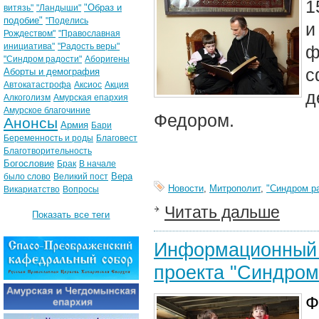
1
"Образ и
витязь"
"Ландыши"
подобие"
"Поделись
и
Рождеством"
"Православная
инициатива"
"Радость веры"
"Синдром радости"
Аборигены
с
Аборты и демография
Автокатастрофа
Аксиос
Акция
д
Алкоголизм
Амурская епархия
Амурское благочиние
Федором.
Анонсы
Армия
Бари
Беременность и роды
Благовест
Благотворительность
Богословие
Брак
В начале
Вера
было слово
Великий пост
Новости
,
Митрополит
,
"Синдром р
Викариатство
Вопросы
Читать дальше
Показать все теги
Информационный о
проекта "Синдром
Ф