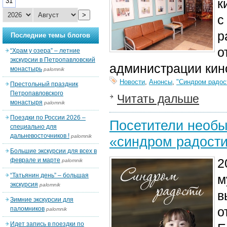
к
31
>
с
р
Последние темы блогов
о
“Храм у озера” – летние
экскурсии в Петропавловский
администрации кин
монастырь
palomnik
Новости
,
Анонсы
,
"Синдром радос
Престольный праздник
Петропавловского
Читать дальше
монастыря
palomnik
Поездки по России 2026 –
Посетители необы
специально для
дальневосточников !
palomnik
«синдром радост
Большие экскурсии для всех в
2
феврале и марте
palomnik
“Татьянин день” – большая
м
экскурсия
palomnik
в
Зимние экскурсии для
о
паломников
palomnik
Идет запись в поездки по