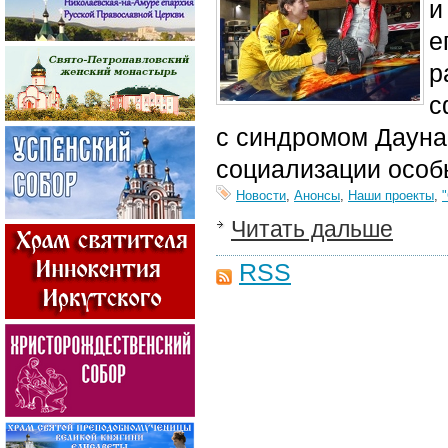
и
е
р
с
с синдромом Дауна
социализации особы
Новости
,
Анонсы
,
Наши проекты
,
Читать дальше
RSS