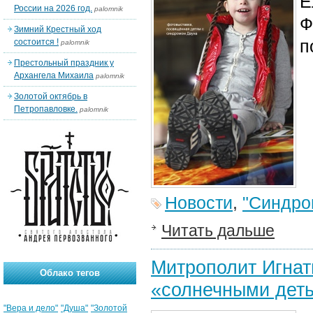
Е
России на 2026 год.
palomnik
Ф
Зимний Крестный ход
п
состоится !
palomnik
Престольный праздник у
Архангела Михаила
palomnik
Золотой октябрь в
Петропавловке.
palomnik
Новости
,
"Синдро
Читать дальше
Митрополит Игнат
Облако тегов
«солнечными дет
"Вера и дело"
"Душа"
"Золотой