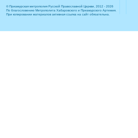
© Приамурская митрополия Русской Православной Церкви, 2012 - 2026
По благословению Митрополита Хабаровского и Приамурского Артемия.
При копировании материалов активная ссылка на сайт обязательна.