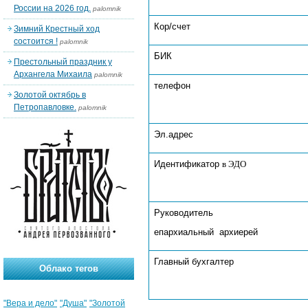
России на 2026 год.
palomnik
Кор/счет
Зимний Крестный ход
состоится !
palomnik
БИК
Престольный праздник у
Архангела Михаила
palomnik
телефон
Золотой октябрь в
Петропавловке.
palomnik
Эл.адрес
Идентификатор
в ЭДО
Руководитель
епархиальный архиерей
Главный бухгалтер
Облако тегов
"Вера и дело"
"Душа"
"Золотой