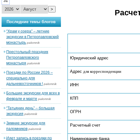
31
>
Расче
Последние темы блогов
“Храм у озера” – летние
экскурсии в Петропавловский
монастырь
palomnik
Престольный праздник
Петропавловского
Юридический адрес
монастыря
palomnik
Адрес
для корреспонденции
Поездки по России 2026 –
специально для
дальневосточников !
palomnik
ИНН
Большие экскурсии для всех в
КПП
феврале и марте
palomnik
“Татьянин день” – большая
ОГРН
экскурсия
palomnik
Зимние экскурсии для
Расчетный счет
паломников
palomnik
Идет запись в поездки по
Наименование банка