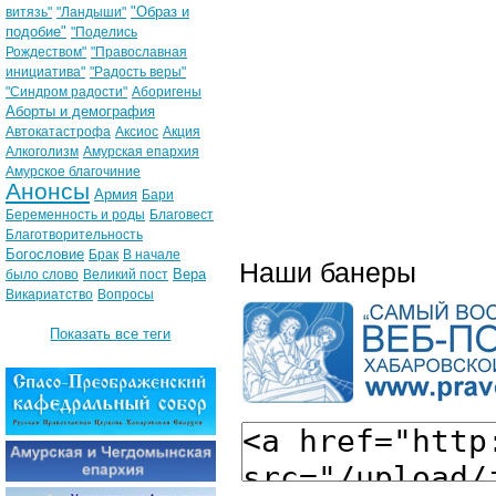
"Образ и
витязь"
"Ландыши"
подобие"
"Поделись
Рождеством"
"Православная
инициатива"
"Радость веры"
"Синдром радости"
Аборигены
Аборты и демография
Автокатастрофа
Аксиос
Акция
Алкоголизм
Амурская епархия
Амурское благочиние
Анонсы
Армия
Бари
Беременность и роды
Благовест
Благотворительность
Богословие
Брак
В начале
Наши банеры
Вера
было слово
Великий пост
Викариатство
Вопросы
Показать все теги