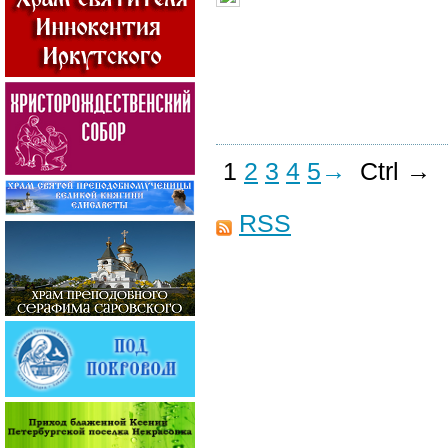
1
2
3
4
5
→
Ctrl →
RSS