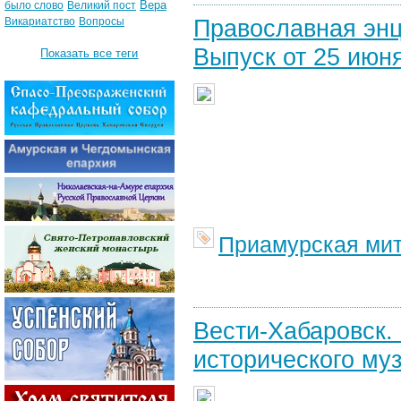
Вера
было слово
Великий пост
Православная энц
Викариатство
Вопросы
Выпуск от 25 июня
Показать все теги
Приамурская ми
Вести-Хабаровск.
исторического муз