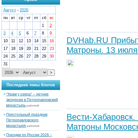
Август
-
2026
пн
вт
ср
чт
пт
сб
вс
1
2
3
4
5
6
7
8
9
DVHab.RU Прибыт
10
11
12
13
14
15
16
Матроны. 13 июля 
17
18
19
20
21
22
23
24
25
26
27
28
29
30
31
>
Последние темы блогов
“Храм у озера” – летние
экскурсии в Петропавловский
монастырь
palomnik
Вести-Хабаровск.
Престольный праздник
Петропавловского
Матроны Московск
монастыря
palomnik
Поездки по России 2026 –