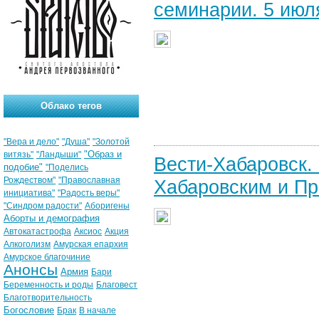
семинарии. 5 июля
Облако тегов
"Вера и дело"
"Душа"
"Золотой
"Образ и
витязь"
"Ландыши"
Вести-Хабаровск.
подобие"
"Поделись
Рождеством"
"Православная
Хабаровским и Пр
инициатива"
"Радость веры"
"Синдром радости"
Аборигены
Аборты и демография
Автокатастрофа
Аксиос
Акция
Алкоголизм
Амурская епархия
Амурское благочиние
Анонсы
Армия
Бари
Беременность и роды
Благовест
Благотворительность
Богословие
Брак
В начале