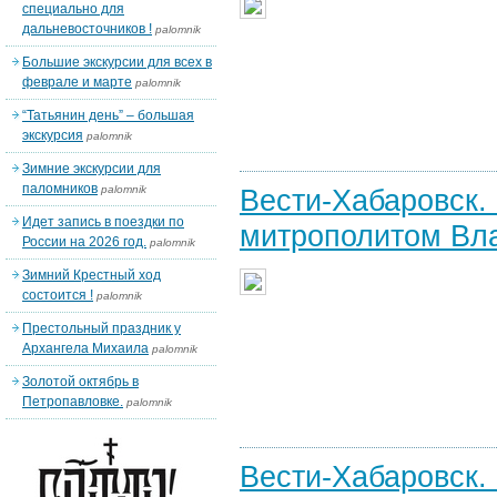
специально для
дальневосточников !
palomnik
Большие экскурсии для всех в
феврале и марте
palomnik
“Татьянин день” – большая
экскурсия
palomnik
Зимние экскурсии для
паломников
palomnik
Вести-Хабаровск.
Идет запись в поездки по
митрополитом Вла
России на 2026 год.
palomnik
Зимний Крестный ход
состоится !
palomnik
Престольный праздник у
Архангела Михаила
palomnik
Золотой октябрь в
Петропавловке.
palomnik
Вести-Хабаровск.