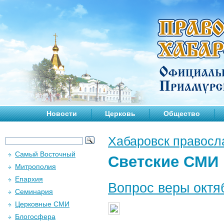
Новости
Церковь
Общество
Хабаровск правосл
Самый Восточный
Светские СМИ
Митрополия
Епархия
Вопрос веры октя
Семинария
Церковные СМИ
Блогосфера