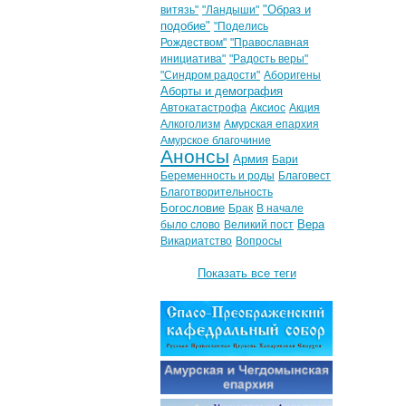
"Образ и
витязь"
"Ландыши"
подобие"
"Поделись
Рождеством"
"Православная
инициатива"
"Радость веры"
"Синдром радости"
Аборигены
Аборты и демография
Автокатастрофа
Аксиос
Акция
Алкоголизм
Амурская епархия
Амурское благочиние
Анонсы
Армия
Бари
Беременность и роды
Благовест
Благотворительность
Богословие
Брак
В начале
Вера
было слово
Великий пост
Викариатство
Вопросы
Показать все теги