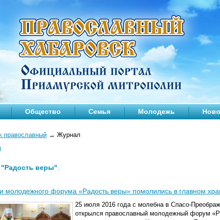
Общество
Семья
Молодежь
Ново
к православный
→
Журнал
л
—
"Радость веры"
.
и молодежного форума «Радость веры» помолились в главном хра
25 июля 2016 года с молебна в Спасо-Преобра
открылся православный молодежный форум «Ра