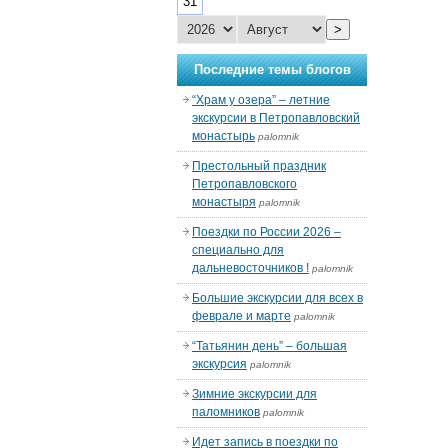
31
>
Последние темы блогов
“Храм у озера” – летние
экскурсии в Петропавловский
монастырь
palomnik
Престольный праздник
Петропавловского
монастыря
palomnik
Поездки по России 2026 –
специально для
дальневосточников !
palomnik
Большие экскурсии для всех в
феврале и марте
palomnik
“Татьянин день” – большая
экскурсия
palomnik
Зимние экскурсии для
паломников
palomnik
Идет запись в поездки по