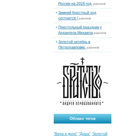
России на 2026 год.
palomnik
Зимний Крестный ход
состоится !
palomnik
Престольный праздник у
Архангела Михаила
palomnik
Золотой октябрь в
Петропавловке.
palomnik
Облако тегов
"Вера и дело"
"Душа"
"Золотой