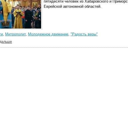
пятидесяти человек из Хабаровского и Приморс
Еврейской автономной областей.
ти
,
Митрополит
,
Молодежное движение
,
"Радость веры"
 дальше