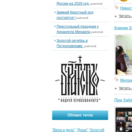
России на 2026 год.
palomnik
Новос
Зимний Крестный ход
Читать
состоится !
palomnik
Престольный праздник у
Клирик Х
Архангела Михаила
palomnik
Золотой октябрь в
Петропавловке.
palomnik
Митро
Читать
При Хаба
Облако тегов
"Вера и дело"
"Душа"
"Золотой