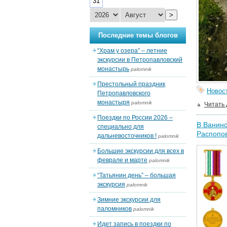
31
>
Последние темы блогов
“Храм у озера” – летние
экскурсии в Петропавловский
монастырь
palomnik
Престольный праздник
Новос
Петропавловского
монастыря
palomnik
Читать
Поездки по России 2026 –
В Ванин
специально для
Распопо
дальневосточников !
palomnik
Большие экскурсии для всех в
феврале и марте
palomnik
“Татьянин день” – большая
экскурсия
palomnik
Зимние экскурсии для
паломников
palomnik
Идет запись в поездки по