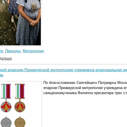
ти
,
Приходы
,
Митрополия
 дальше
ской епархии Приамурской митрополии учреждена епархиальная 
ва
По благословению Святейшего Патриарха Моско
епархии Приамурской митрополии учреждена еп
священномученика Филиппа пресвитера трех ст