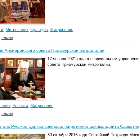
ти
,
Митрополит
,
Культура
,
Митрополия
 дальше
е Архиерейского совета Приамурской митрополии
17 января 2021 года в епархиальном управлени
совета Приамурской митрополии.
полит
,
Новости
,
Митрополия
 дальше
тель Русской Церкви совершил хиротонию архимандрита Савватия
30 октября 2016 года Святейший Патриарх Моск