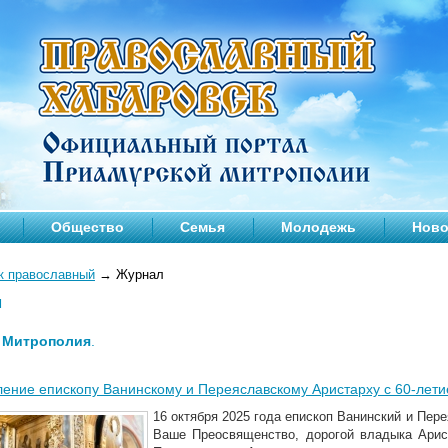
Общество
Семья
Молодежь
Ново
к православный
→
Журнал
л
—
Митрополия
.
ение епископу Ванинскому и Переяславскому Аристарху с 60-лети
16 октября 2025 года епископ Ванинский и Пер
Ваше Преосвященство, дорогой владыка Арис