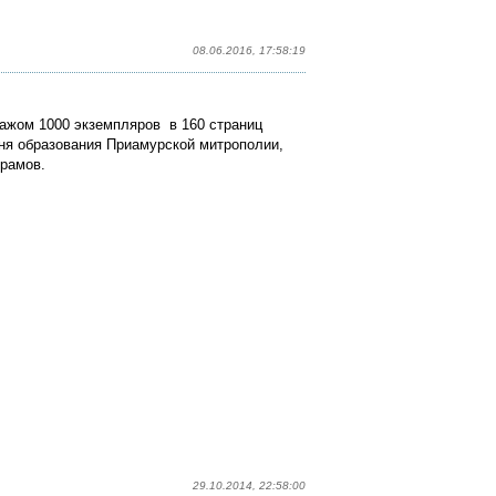
08.06.2016, 17:58:19
ажом 1000 экземпляров в 160 страниц
ня образования Приамурской митрополии,
храмов.
29.10.2014, 22:58:00