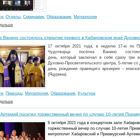
ти
,
Отделы
,
Семинария
,
Образование
,
Митрополия
 дальше
е Ванино состоялось открытие первого в Хабаровском крае Духовн
17 октября 2021 года, в неделю 17-ю по П
Чудотворца посёлка Ванино состоя
день, который заключал в себе сразу три з
Духовно-Просветительского центра, 5-летие со
день рождения правящего архиерея – еписко
(Яцурина).
ти
,
Приходы
,
Митрополия
,
Образование
,
Культура
 дальше
Артемий посетил торжественный вечер по случаю 10-летия Приам
6 октября 2021 года в концертном зале Хабаро
торжественный вечер по случаю 10-летия Приа
митрополит Хабаровский и Приамурский Артеми