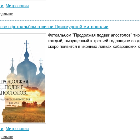
ти
,
Митрополия
 дальше
 свет фотоальбом о жизни Приамурской митрополии
Фотоальбом "Продолжая подвиг апостолов" тир
каждый, выпущенный к третьей годовщине со д
скоро появится в иконных лавках хабаровских 
ти
,
Митрополия
 дальше