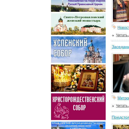
Новос
Читать
Заседани
Митро
Читать
Предстоя