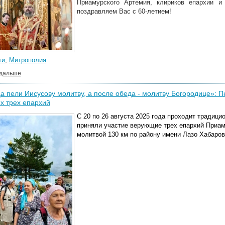
Приамурского Артемия, клириков епархии и
поздравляем Вас с 60-летием!
ти
,
Митрополия
 дальше
а пели Иисусову молитву, а после обеда - молитву Богородице»: 
х трех епархий
С 20 по 26 августа 2025 года проходит традиц
приняли участие верующие трех епархий Приам
молитвой 130 км по району имени Лазо Хабаров