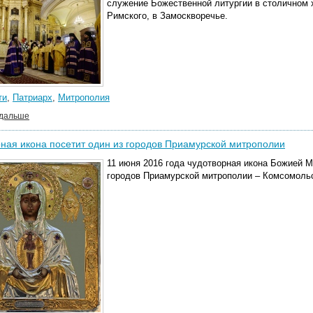
служение Божественной литургии в столичном
Римского, в Замоскворечье.
ти
,
Патриарх
,
Митрополия
 дальше
ная икона посетит один из городов Приамурской митрополии
11 июня 2016 года чудотворная икона Божией М
городов Приамурской митрополии – Комсомольс