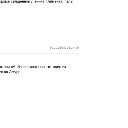
 храме священномученика Климента, папы
30.10.2016, 13:14:00
атери «Албазинская» посетит один из
к-на-Амуре.