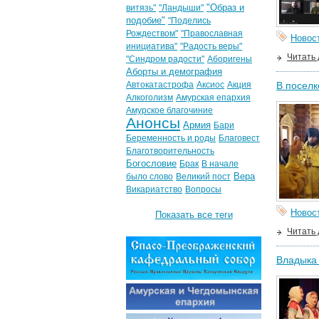
"Образ и
витязь"
"Ландыши"
подобие"
"Поделись
Рождеством"
"Православная
Новос
инициатива"
"Радость веры"
Читать
"Синдром радости"
Аборигены
Аборты и демография
Автокатастрофа
Аксиос
Акция
В поселк
Алкоголизм
Амурская епархия
Амурское благочиние
Анонсы
Армия
Бари
Беременность и роды
Благовест
Благотворительность
Богословие
Брак
В начале
Вера
было слово
Великий пост
Викариатство
Вопросы
Новос
Показать все теги
Читать
Владыка 