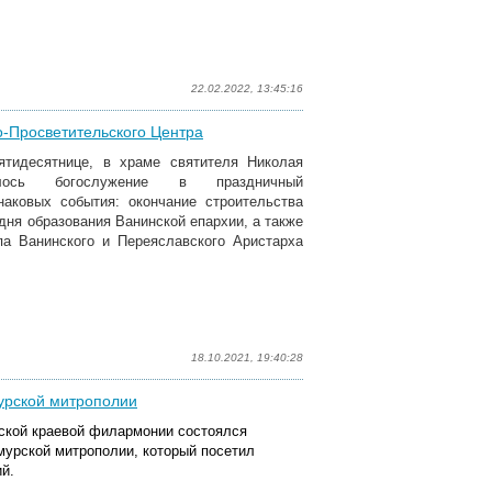
22.02.2022, 13:45:16
о-Просветительского Центра
ятидесятнице, в храме святителя Николая
лось богослужение в праздничный
наковых события: окончание строительства
 дня образования Ванинской епархии, а также
па Ванинского и Переяславского Аристарха
18.10.2021, 19:40:28
урской митрополии
вской краевой филармонии состоялся
мурской митрополии, который посетил
й.