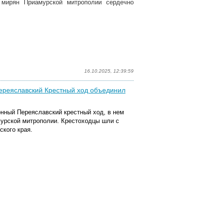
 мирян Приамурской митрополии сердечно
16.10.2025, 12:39:59
Переяславский Крестный ход объединил
ионный Переяславский крестный ход, в нем
урской митрополии. Крестоходцы шли с
ского края.