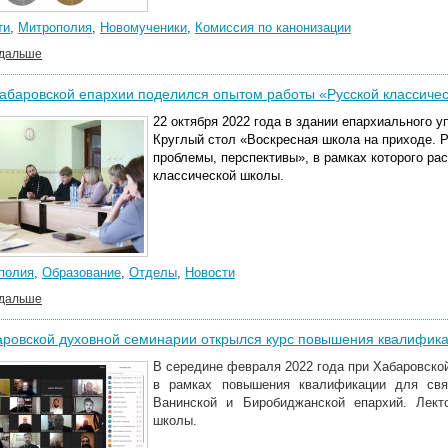
ти
,
Митрополия
,
Новомученики
,
Комиссия по канонизации
 дальше
абаровской епархии поделился опытом работы «Русской классиче
22 октября 2022 года в здании епархиального 
Круглый стол «Воскресная школа на приходе. 
проблемы, перспективы», в рамках которого ра
классической школы.
полия
,
Образование
,
Отделы
,
Новости
 дальше
ровской духовной семинарии открылся курс повышения квалифик
В середине февраля 2022 года при Хабаровско
в рамках повышения квалификации для свя
Ванинской и Биробиджанской епархий. Лект
школы.