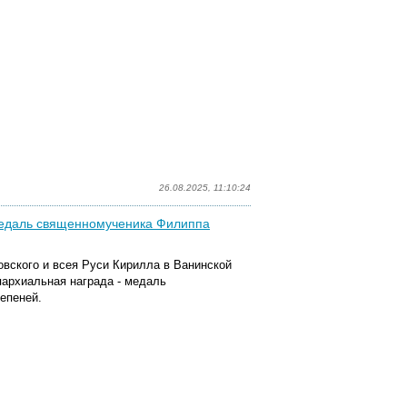
26.08.2025, 11:10:24
медаль священномученика Филиппа
вского и всея Руси Кирилла в Ванинской
архиальная награда - медаль
епеней.